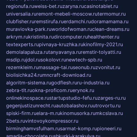
regionufa.ru
weiss-bet.ru
zaryna.ru
casinotablet.ru
universalia.ru
remont-mebeli-moscow.ru
termomur.ru
clubfisher.ru
remstirufa.ru
erdamchi.ru
doramamama.ru
muraviovka-park.ru
worldofwoman.ru
clean-dreams.ru
arkrym.ru
kristinita.ru
dircomputer.ru
healthenter.ru
textexperts.ru
pivnaya-kruzhka.ru
kinofilmy-2021.ru
demolalapaluza.ru
tanyavanya.ru
remstir-tolyatti.ru
msdip.ru
jdol.ru
sokolovr.ru
newtech-spb.ru
rezemkleim.ru
massage-tai.ru
seonub.ru
zvonitut.ru
biolisichka24.ru
mncraft-download.ru
algoritm-sistema.ru
godflesh.ru
ru-industria.ru
zebra-tlt.ru
okna-proficom.ru
erynok.ru
onlinekinospace.ru
startupstudio-fefu.ru
zarges-ru.ru
gegenjustizunrecht.ru
autobalashov.ru
utrovortu.ru
spiski-firm.ru
elara-m.ru
kinomusorka.ru
mkcslava.ru
2bets.ru
vintovoykompressor.ru
birminghamvsfulham.ru
sarmat-komp.ru
pioneeri.ru
amadis-chocolate.ru
shkurki-karakulya.ru