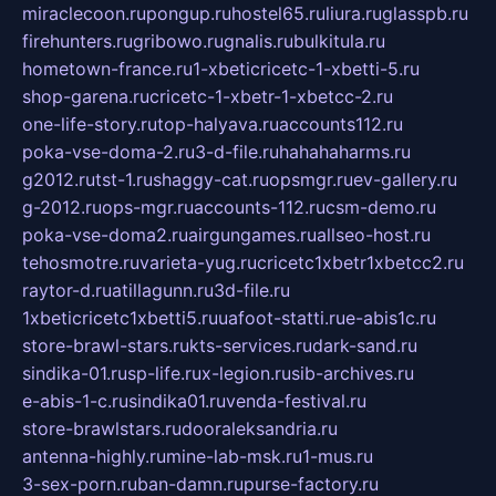
miraclecoon.ru
pongup.ru
hostel65.ru
liura.ru
glasspb.ru
firehunters.ru
gribowo.ru
gnalis.ru
bulkitula.ru
hometown-france.ru
1-xbeticricetc-1-xbetti-5.ru
shop-garena.ru
cricetc-1-xbetr-1-xbetcc-2.ru
one-life-story.ru
top-halyava.ru
accounts112.ru
poka-vse-doma-2.ru
3-d-file.ru
hahahaharms.ru
g2012.ru
tst-1.ru
shaggy-cat.ru
opsmgr.ru
ev-gallery.ru
g-2012.ru
ops-mgr.ru
accounts-112.ru
csm-demo.ru
poka-vse-doma2.ru
airgungames.ru
allseo-host.ru
tehosmotre.ru
varieta-yug.ru
cricetc1xbetr1xbetcc2.ru
raytor-d.ru
atillagunn.ru
3d-file.ru
1xbeticricetc1xbetti5.ru
uafoot-statti.ru
e-abis1c.ru
store-brawl-stars.ru
kts-services.ru
dark-sand.ru
sindika-01.ru
sp-life.ru
x-legion.ru
sib-archives.ru
e-abis-1-c.ru
sindika01.ru
venda-festival.ru
store-brawlstars.ru
dooraleksandria.ru
antenna-highly.ru
mine-lab-msk.ru
1-mus.ru
3-sex-porn.ru
ban-damn.ru
purse-factory.ru