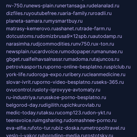
nv-750.ru
news-plain.ru
nertansaga.ru
delanalad.ru
dizfiles.ru
youtubefree.ru
aria-family.ru
roadli.ru
planeta-samara.ru
mysmartbuy.ru
matrasy-kemerovo.ru
ashanet.ru
trade-farm.ru
dotcustoms.ru
domizbrusa9x12spb.ru
autodamp.ru
narasimha.ru
djcommodities.ru
nv750.ru
x-ton.ru
newsplain.ru
cardvoice.ru
modopaper.ru
manunae.ru
gbget.ru
alfeihavsalnassr.ru
madoma.ru
tajuncos.ru
petrovkasports.ru
porno-online-besplatno.ru
splclub.ru
york-life.ru
doroga-expo.ru
ribery.ru
cleanmedicine.ru
slovar-ivrit.ru
porno-video-besplatno.ru
seks-365.ru
ovucontrol.ru
sloty-igrovyye-avtomaty.ru
ru-industriya.ru
russkoe-porno-besplatno.ru
belgorod-day.ru
digilith.ru
pichkurovlab.ru
medic-today.ru
taksu.ru
comp123.ru
don-ykt.ru
teensvoice.ru
imgsharing.ru
domashnee-porno.ru
eva-elfie.ru
foto-tur.ru
biz-doska.ru
metropoltravel.ru
veslo-i-yakor.ru
borodino-media.ru
rostotsky.ru