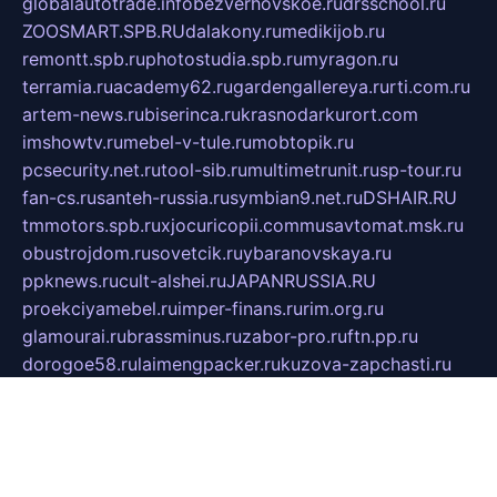
globalautotrade.info
bezverhovskoe.ru
drsschool.ru
ZOOSMART.SPB.RU
dalakony.ru
medikijob.ru
remontt.spb.ru
photostudia.spb.ru
myragon.ru
terramia.ru
academy62.ru
gardengallereya.ru
rti.com.ru
artem-news.ru
biserinca.ru
krasnodarkurort.com
imshowtv.ru
mebel-v-tule.ru
mobtopik.ru
pcsecurity.net.ru
tool-sib.ru
multimetrunit.ru
sp-tour.ru
fan-cs.ru
santeh-russia.ru
symbian9.net.ru
DSHAIR.RU
tmmotors.spb.ru
xjocuricopii.com
musavtomat.msk.ru
obustrojdom.ru
sovetcik.ru
ybaranovskaya.ru
ppknews.ru
cult-alshei.ru
JAPANRUSSIA.RU
proekciyamebel.ru
imper-finans.ru
rim.org.ru
glamourai.ru
brassminus.ru
zabor-pro.ru
ftn.pp.ru
dorogoe58.ru
laimengpacker.ru
kuzova-zapchasti.ru
sageerp.ru
taxodrom.ru
dsrazvitie.ru
hardcity.net.ru
ratinghomegames.ru
topservice25.ru
gubernyan.ru
gtglasslined.ru
ii4.ru
tssport.spb.ru
andorra24.com
blackwallstreet.ru
oboimos.ru
optim-doors.com.ru