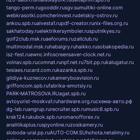
tango-perm.ru
gooddir.ru
sgv.su
multiki-online.com
webkrasotki.com
cherinvest.ru
detskiy-ostrov.ru
ankou.spb.ru
alvesta1.ru
pdf-creator.ru
nix-files.org.ru
sakhatoday.ru
elektrikersymboler.ru
sputnikyes.ru
golf2club.msk.ru
aeforums.ru
zallclub.ru
multimodal.msk.ru
habaigry.ru
haikko.ru
sobakopedia.ru
isz-fest.ru
ewnc.info
screensaver-clock.net.ru
volnav.spb.ru
comnat.ru
npf.net.ru
7bit.pp.ru
kalugatur.ru
tesiaes.ru
card.com.ru
kazanka.spb.ru
gildiya-kuznecov.ru
kameryboavision.ru
griffoncom.spb.ru
fabrika-emotsiy.ru
PARK-MATROSOVA.RU
agat.spb.ru
avtoyurist-moskva1.ru
hardware.org.ru
схема-авто.рф
dg-lab.ru
angrup.ru
recruiter.spb.ru
music8.spb.ru
krsk124.ru
kubok.spb.ru
romanofforex.ru
analitikaplus.ru
spyonline.ru
zosikamery.ru
sloboda-ural.pp.ru
AUTO-COM.SU
hohota.net
alimy.ru