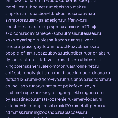
online-z.com
aromat-vostoka.ru
otdelkaexp.ru
mobilvest.ru
bbd.net.ru
mebelshop.msk.ru
smp-forum.ru
bastion-td.ru
kosmoscreative.ru
avrmotors.ru
art-galadesign.ru
tiffany-c.ru
ecostep-samara.ru
d-p.spb.ru
галактика73.рф
sko.com.ru
davitamebel-spb.ru
fotsis.ru
tesiaes.ru
kokoroyari.spb.ru
blesna-kazan.ru
mossilver.ru
lenderoq.ru
sergeydobrin.ru
tochkazvuka.msk.ru
people-of-art.ru
bezzubova.ru
clubtibet.ru
orior-aks.ru
dynamoauto.ru
szk-favorit.ru
carlines.ru
flatnsk.ru
kingbolenskaner.ru
alex-motor.ru
astroline.net.ru
act1.spb.ru
polyglot.com.ru
gidlipetsk.ru
ooo-driada.ru
detsad125.ru
mir-zdoroviya.ru
bruslanovo.ru
siterem.ru
council.spb.ru
лодкипатриот.рф
kafekolizey.ru
iclub.net.ru
gazon-easy.ru
sugarepilekb.ru
grinox.ru
pylesostineco.ru
msts-ozarenie.ru
kameryjooan.ru
artemovskij.ru
dopler.spb.ru
aid70.ru
metall-perm.ru
ndm.msk.ru
ratingzooshop.ru
apiaccess.ru