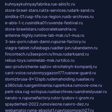
kuhnyaykuhnyayfabrika.ru
e-abis1c.ru
store-brawl-stars.ru
kts-services.ru
dark-sand.ru
sindika-01.ru
sp-life.ru
x-legion.ru
sib-archives.ru
e-abis-1-c.ru
sindika01.ru
venda-festival.ru
store-brawlstars.ru
dooraleksandria.ru
antenna-highly.ru
mine-lab-msk.ru
1-mus.ru
3-sex-porn.ru
ban-damn.ru
purse-factory.ru
viagra-tablet.ru
fasbags.ru
adler-jun.ru
bandamn.ru
fincontech.ru
3sexporn.ru
1mus.ru
darksand.ru
rebus-toys.ru
minelab-msk.ru
rtdco.ru
seo-prodvizhenie-sajtov-stroitelnyh-kompanij.ru
card-voice.ru
rulonnyygazon177.ru
snow-guard.ru
domizbrusa-9x12spb.ru
demaholding.ru
aalse.ru
a380club.ru
argentinamia.ru
perkoka.ru
movie-one.ru
perk-oka.ru
g-octopus.ru
sibarchives.ru
andreislyusar.ru
naruto-x.ru
pursefactory.ru
tor-lyubov-i-grom.ru
spayderhed-2022.ru
movieone.ru
evro-dez.ru
webamator.ru
ma-absolut1.ru
avtopomosch27.ru