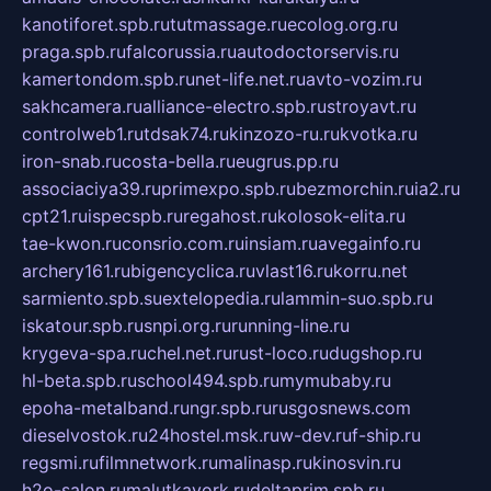
kanotiforet.spb.ru
tutmassage.ru
ecolog.org.ru
praga.spb.ru
falcorussia.ru
autodoctorservis.ru
kamertondom.spb.ru
net-life.net.ru
avto-vozim.ru
sakhcamera.ru
alliance-electro.spb.ru
stroyavt.ru
controlweb1.ru
tdsak74.ru
kinzozo-ru.ru
kvotka.ru
iron-snab.ru
costa-bella.ru
eugrus.pp.ru
associaciya39.ru
primexpo.spb.ru
bezmorchin.ru
ia2.ru
cpt21.ru
ispecspb.ru
regahost.ru
kolosok-elita.ru
tae-kwon.ru
consrio.com.ru
insiam.ru
avegainfo.ru
archery161.ru
bigencyclica.ru
vlast16.ru
korru.net
sarmiento.spb.su
extelopedia.ru
lammin-suo.spb.ru
iskatour.spb.ru
snpi.org.ru
running-line.ru
krygeva-spa.ru
chel.net.ru
rust-loco.ru
dugshop.ru
hl-beta.spb.ru
school494.spb.ru
mymubaby.ru
epoha-metalband.ru
ngr.spb.ru
rusgosnews.com
dieselvostok.ru
24hostel.msk.ru
w-dev.ru
f-ship.ru
regsmi.ru
filmnetwork.ru
malinasp.ru
kinosvin.ru
h2o-salon.ru
malutkayork.ru
deltaprim.spb.ru