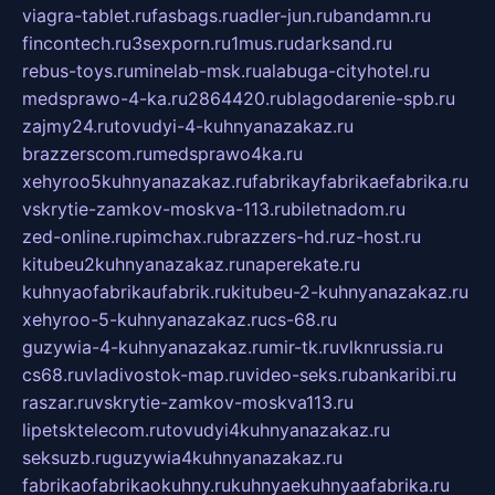
viagra-tablet.ru
fasbags.ru
adler-jun.ru
bandamn.ru
fincontech.ru
3sexporn.ru
1mus.ru
darksand.ru
rebus-toys.ru
minelab-msk.ru
alabuga-cityhotel.ru
medsprawo-4-ka.ru
2864420.ru
blagodarenie-spb.ru
zajmy24.ru
tovudyi-4-kuhnyanazakaz.ru
brazzerscom.ru
medsprawo4ka.ru
xehyroo5kuhnyanazakaz.ru
fabrikayfabrikaefabrika.ru
vskrytie-zamkov-moskva-113.ru
biletnadom.ru
zed-online.ru
pimchax.ru
brazzers-hd.ru
z-host.ru
kitubeu2kuhnyanazakaz.ru
naperekate.ru
kuhnyaofabrikaufabrik.ru
kitubeu-2-kuhnyanazakaz.ru
xehyroo-5-kuhnyanazakaz.ru
cs-68.ru
guzywia-4-kuhnyanazakaz.ru
mir-tk.ru
vlknrussia.ru
cs68.ru
vladivostok-map.ru
video-seks.ru
bankaribi.ru
raszar.ru
vskrytie-zamkov-moskva113.ru
lipetsktelecom.ru
tovudyi4kuhnyanazakaz.ru
seksuzb.ru
guzywia4kuhnyanazakaz.ru
fabrikaofabrikaokuhny.ru
kuhnyaekuhnyaafabrika.ru