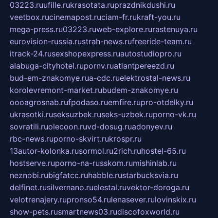
03223.ru
ufille.ru
krasotata.ru
prazdnikdushi.ru
veetbox.ru
cinemapost.ru
ciam-fr.ru
kraft-you.ru
mega-press.ru
03223.ru
web-explore.ru
rastenuya.ru
eurovision-russia.ru
strah-news.ru
freeride-team.ru
itrack-24.ru
sexshopexpress.ru
autostudiopro.ru
alabuga-cityhotel.ru
pornv.ru
atlantpereezd.ru
bud-em-znakomye.ru
a-cdc.ru
elektrostal-news.ru
korolevremont-market.ru
budem-znakomye.ru
oooagrosnab.ru
fpodaso.ru
emfire.ru
pro-otdelky.ru
ukrasotki.ru
seksuzbek.ru
seks-uzbek.ru
porno-vk.ru
sovratili.ru
olecoon.ru
vd-dosug.ru
adonyev.ru
rbc-news.ru
porno-skvirt.ru
krospr.ru
13autor-kolonka.ru
sormol.ru
2rich.ru
hostel-65.ru
hostserve.ru
porno-na-russkom.ru
mishinlab.ru
neznobi.ru
bigfatcc.ru
habble.ru
starbucksvia.ru
delfinet.ru
silvernano.ru
elestal.ru
vektor-doroga.ru
velotrenajery.ru
pronso54.ru
lenasever.ru
lovinskix.ru
show-pets.ru
smartnews03.ru
discofoxworld.ru