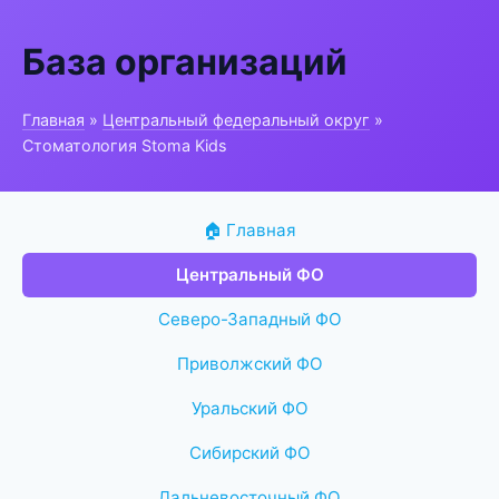
База организаций
Главная
»
Центральный федеральный округ
»
Стоматология Stoma Kids
🏠 Главная
Центральный ФО
Северо-Западный ФО
Приволжский ФО
Уральский ФО
Сибирский ФО
Дальневосточный ФО