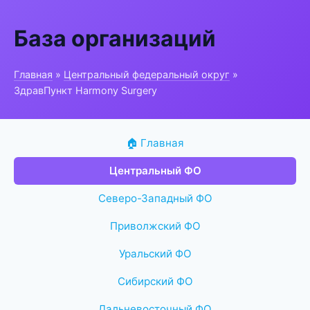
База организаций
Главная
»
Центральный федеральный округ
»
ЗдравПункт Harmony Surgery
🏠 Главная
Центральный ФО
Северо-Западный ФО
Приволжский ФО
Уральский ФО
Сибирский ФО
Дальневосточный ФО