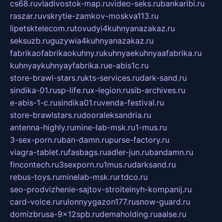
cs68.ru
vladivostok-map.ru
video-seks.ru
bankaribi.ru
raszar.ru
vskrytie-zamkov-moskva113.ru
lipetsktelecom.ru
tovudyi4kuhnyanazakaz.ru
seksuzb.ru
guzywia4kuhnyanazakaz.ru
fabrikaofabrikaokuhny.ru
kuhnyaekuhnyaafabrika.ru
kuhnyaykuhnyayfabrika.ru
e-abis1c.ru
store-brawl-stars.ru
kts-services.ru
dark-sand.ru
sindika-01.ru
sp-life.ru
x-legion.ru
sib-archives.ru
e-abis-1-c.ru
sindika01.ru
venda-festival.ru
store-brawlstars.ru
dooraleksandria.ru
antenna-highly.ru
mine-lab-msk.ru
1-mus.ru
3-sex-porn.ru
ban-damn.ru
purse-factory.ru
viagra-tablet.ru
fasbags.ru
adler-jun.ru
bandamn.ru
fincontech.ru
3sexporn.ru
1mus.ru
darksand.ru
rebus-toys.ru
minelab-msk.ru
rtdco.ru
seo-prodvizhenie-sajtov-stroitelnyh-kompanij.ru
card-voice.ru
rulonnyygazon177.ru
snow-guard.ru
domizbrusa-9x12spb.ru
demaholding.ru
aalse.ru