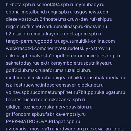
hl-beta.spb.ru
school494.spb.ru
mymubaby.ru
epoha-metalband.ru
ngr.spb.ru
rusgosnews.com
dieselvostok.ru
24hostel.msk.ru
w-dev.ru
f-ship.ru
regsmi.ru
filmnetwork.ru
malinasp.ru
kinosvin.ru
h2o-salon.ru
malutkayork.ru
deltaprim.spb.ru
tango-perm.ru
gooddir.ru
sgv.su
multiki-online.com
webkrasotki.com
cherinvest.ru
detskiy-ostrov.ru
ankou.spb.ru
alvesta1.ru
pdf-creator.ru
nix-files.org.ru
sakhatoday.ru
elektrikersymboler.ru
sputnikyes.ru
golf2club.msk.ru
aeforums.ru
zallclub.ru
multimodal.msk.ru
habaigry.ru
haikko.ru
sobakopedia.ru
isz-fest.ru
ewnc.info
screensaver-clock.net.ru
volnav.spb.ru
comnat.ru
npf.net.ru
7bit.pp.ru
kalugatur.ru
tesiaes.ru
card.com.ru
kazanka.spb.ru
gildiya-kuznecov.ru
kameryboavision.ru
griffoncom.spb.ru
fabrika-emotsiy.ru
PARK-MATROSOVA.RU
agat.spb.ru
avtoyurist-moskva1.ru
hardware.org.ru
схема-авто.рф