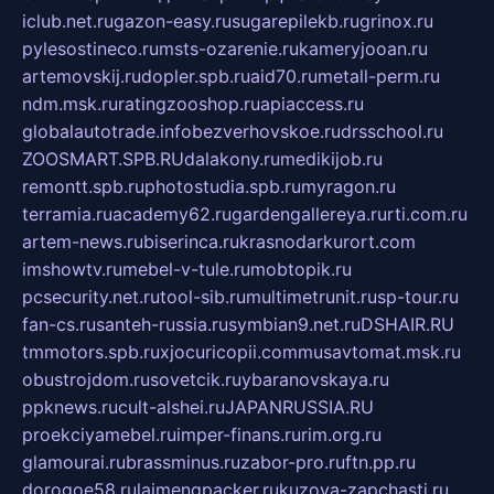
iclub.net.ru
gazon-easy.ru
sugarepilekb.ru
grinox.ru
pylesostineco.ru
msts-ozarenie.ru
kameryjooan.ru
artemovskij.ru
dopler.spb.ru
aid70.ru
metall-perm.ru
ndm.msk.ru
ratingzooshop.ru
apiaccess.ru
globalautotrade.info
bezverhovskoe.ru
drsschool.ru
ZOOSMART.SPB.RU
dalakony.ru
medikijob.ru
remontt.spb.ru
photostudia.spb.ru
myragon.ru
terramia.ru
academy62.ru
gardengallereya.ru
rti.com.ru
artem-news.ru
biserinca.ru
krasnodarkurort.com
imshowtv.ru
mebel-v-tule.ru
mobtopik.ru
pcsecurity.net.ru
tool-sib.ru
multimetrunit.ru
sp-tour.ru
fan-cs.ru
santeh-russia.ru
symbian9.net.ru
DSHAIR.RU
tmmotors.spb.ru
xjocuricopii.com
musavtomat.msk.ru
obustrojdom.ru
sovetcik.ru
ybaranovskaya.ru
ppknews.ru
cult-alshei.ru
JAPANRUSSIA.RU
proekciyamebel.ru
imper-finans.ru
rim.org.ru
glamourai.ru
brassminus.ru
zabor-pro.ru
ftn.pp.ru
dorogoe58.ru
laimengpacker.ru
kuzova-zapchasti.ru