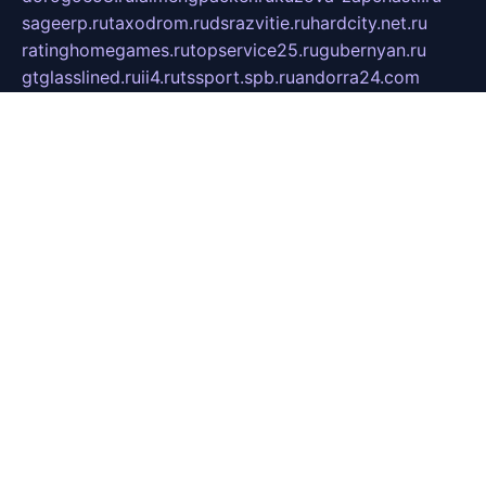
sageerp.ru
taxodrom.ru
dsrazvitie.ru
hardcity.net.ru
ratinghomegames.ru
topservice25.ru
gubernyan.ru
gtglasslined.ru
ii4.ru
tssport.spb.ru
andorra24.com
blackwallstreet.ru
oboimos.ru
optim-doors.com.ru
ikuch.ru
nycr.org.ru
npa21.ru
vremya-ch.spb.ru
desert000.ru
ivtorgi.ru
ifiori.ru
catalog-statei.ru
dcv.org.ru
spetsmaster174.ru
ipkameryhiseeu.ru
dum26.ru
ruspol.spb.ru
fr-opendp.ru
kam-solnyshko.ru
cheyenne-arapaho.ru
sevzapmetal.spb.ru
ted-lapidus.spb.ru
parasite-eliminator.ru
sigma-complete.ru
modernworld.ru
dama-moda.ru
eholot-group.ru
sk-nvkz.ru
DRONGOLD.RU
democratia2.ru
i-farmer.ru
mass-sport.org
jablonex.spb.ru
bookmess.ru
linkword.ru
refineua.com.ru
cs-spec.net.ru
altay-mebel.ru
DNK-THEATRE.RU
mechaniks.spb.ru
ipcamtechage.ru
skosta.ru
a-sun.ru
stroy-ldsp.ru
snowlands.org.ru
childrensshoes.ru
mrlizzy.ru
mebelsofiakrd.ru