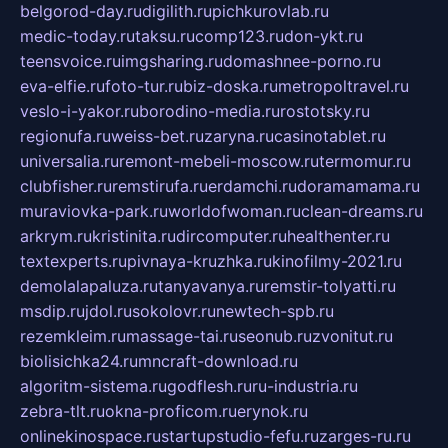
belgorod-day.ru
digilith.ru
pichkurovlab.ru
medic-today.ru
taksu.ru
comp123.ru
don-ykt.ru
teensvoice.ru
imgsharing.ru
domashnee-porno.ru
eva-elfie.ru
foto-tur.ru
biz-doska.ru
metropoltravel.ru
veslo-i-yakor.ru
borodino-media.ru
rostotsky.ru
regionufa.ru
weiss-bet.ru
zaryna.ru
casinotablet.ru
universalia.ru
remont-mebeli-moscow.ru
termomur.ru
clubfisher.ru
remstirufa.ru
erdamchi.ru
doramamama.ru
muraviovka-park.ru
worldofwoman.ru
clean-dreams.ru
arkrym.ru
kristinita.ru
dircomputer.ru
healthenter.ru
textexperts.ru
pivnaya-kruzhka.ru
kinofilmy-2021.ru
demolalapaluza.ru
tanyavanya.ru
remstir-tolyatti.ru
msdip.ru
jdol.ru
sokolovr.ru
newtech-spb.ru
rezemkleim.ru
massage-tai.ru
seonub.ru
zvonitut.ru
biolisichka24.ru
mncraft-download.ru
algoritm-sistema.ru
godflesh.ru
ru-industria.ru
zebra-tlt.ru
okna-proficom.ru
erynok.ru
onlinekinospace.ru
startupstudio-fefu.ru
zarges-ru.ru