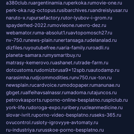
a380club.ru
argentinamia.ru
perkoka.ru
movie-one.ru
perk-oka.ru
g-octopus.ru
sibarchives.ru
andreislyusar.ru
naruto-x.ru
pursefactory.ru
tor-lyubov-i-grom.ru
spayderhed-2022.ru
movieone.ru
evro-dez.ru
webamator.ru
ma-absolut1.ru
avtopomosch27.ru
nv-750.ru
news-plain.ru
nertansaga.ru
delanalad.ru
dizfiles.ru
youtubefree.ru
aria-family.ru
roadli.ru
planeta-samara.ru
mysmartbuy.ru
matrasy-kemerovo.ru
ashanet.ru
trade-farm.ru
dotcustoms.ru
domizbrusa9x12spb.ru
autodamp.ru
narasimha.ru
djcommodities.ru
nv750.ru
x-ton.ru
newsplain.ru
cardvoice.ru
modopaper.ru
manunae.ru
gbget.ru
alfeihavsalnassr.ru
madoma.ru
tajuncos.ru
petrovkasports.ru
porno-online-besplatno.ru
splclub.ru
york-life.ru
doroga-expo.ru
ribery.ru
cleanmedicine.ru
slovar-ivrit.ru
porno-video-besplatno.ru
seks-365.ru
ovucontrol.ru
sloty-igrovyye-avtomaty.ru
ru-industriya.ru
russkoe-porno-besplatno.ru