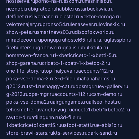
hostserve.ru
porno-na-russkom.ru
mishinlab.ru
neznobi.ru
bigfatcc.ru
habble.ru
starbucksvia.ru
delfinet.ru
silvernano.ru
elestal.ru
vektor-doroga.ru
velotrenajery.ru
pronso54.ru
lenasever.ru
lovinskix.ru
show-pets.ru
smartnews03.ru
discofoxworld.ru
miraclecoon.ru
pongup.ru
hostel65.ru
liura.ru
glasspb.ru
firehunters.ru
gribowo.ru
gnalis.ru
bulkitula.ru
hometown-france.ru
1-xbeticricetc-1-xbetti-5.ru
shop-garena.ru
cricetc-1-xbetr-1-xbetcc-2.ru
one-life-story.ru
top-halyava.ru
accounts112.ru
poka-vse-doma-2.ru
3-d-file.ru
hahahaharms.ru
g2012.ru
tst-1.ru
shaggy-cat.ru
opsmgr.ru
ev-gallery.ru
g-2012.ru
ops-mgr.ru
accounts-112.ru
csm-demo.ru
poka-vse-doma2.ru
airgungames.ru
allseo-host.ru
tehosmotre.ru
varieta-yug.ru
cricetc1xbetr1xbetcc2.ru
raytor-d.ru
atillagunn.ru
3d-file.ru
1xbeticricetc1xbetti5.ru
uafoot-statti.ru
e-abis1c.ru
store-brawl-stars.ru
kts-services.ru
dark-sand.ru