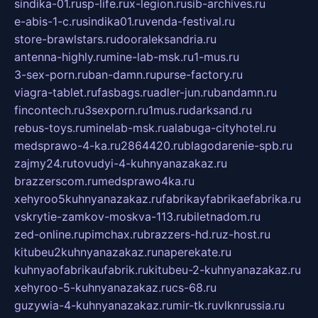
sindika-01.ru
sp-life.ru
x-legion.ru
sib-archives.ru
e-abis-1-c.ru
sindika01.ru
venda-festival.ru
store-brawlstars.ru
dooraleksandria.ru
antenna-highly.ru
mine-lab-msk.ru
1-mus.ru
3-sex-porn.ru
ban-damn.ru
purse-factory.ru
viagra-tablet.ru
fasbags.ru
adler-jun.ru
bandamn.ru
fincontech.ru
3sexporn.ru
1mus.ru
darksand.ru
rebus-toys.ru
minelab-msk.ru
alabuga-cityhotel.ru
medsprawo-4-ka.ru
2864420.ru
blagodarenie-spb.ru
zajmy24.ru
tovudyi-4-kuhnyanazakaz.ru
brazzerscom.ru
medsprawo4ka.ru
xehyroo5kuhnyanazakaz.ru
fabrikayfabrikaefabrika.ru
vskrytie-zamkov-moskva-113.ru
biletnadom.ru
zed-online.ru
pimchax.ru
brazzers-hd.ru
z-host.ru
kitubeu2kuhnyanazakaz.ru
naperekate.ru
kuhnyaofabrikaufabrik.ru
kitubeu-2-kuhnyanazakaz.ru
xehyroo-5-kuhnyanazakaz.ru
cs-68.ru
guzywia-4-kuhnyanazakaz.ru
mir-tk.ru
vlknrussia.ru