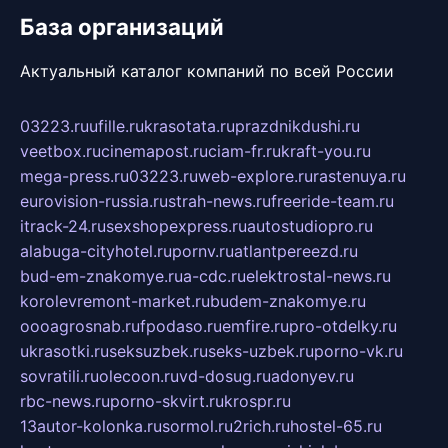
База организаций
Актуальный каталог компаний по всей России
03223.ru
ufille.ru
krasotata.ru
prazdnikdushi.ru
veetbox.ru
cinemapost.ru
ciam-fr.ru
kraft-you.ru
mega-press.ru
03223.ru
web-explore.ru
rastenuya.ru
eurovision-russia.ru
strah-news.ru
freeride-team.ru
itrack-24.ru
sexshopexpress.ru
autostudiopro.ru
alabuga-cityhotel.ru
pornv.ru
atlantpereezd.ru
bud-em-znakomye.ru
a-cdc.ru
elektrostal-news.ru
korolevremont-market.ru
budem-znakomye.ru
oooagrosnab.ru
fpodaso.ru
emfire.ru
pro-otdelky.ru
ukrasotki.ru
seksuzbek.ru
seks-uzbek.ru
porno-vk.ru
sovratili.ru
olecoon.ru
vd-dosug.ru
adonyev.ru
rbc-news.ru
porno-skvirt.ru
krospr.ru
13autor-kolonka.ru
sormol.ru
2rich.ru
hostel-65.ru