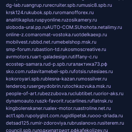
dg-lab.ru
angrup.ru
recruiter.spb.ru
music8.spb.ru
krsk124.ru
kubok.spb.ru
romanofforex.ru
analitikaplus.ru
spyonline.ru
zosikamery.ru
sloboda-ural.pp.ru
AUTO-COM.SU
hohota.net
alimy.ru
online-z.com
aromat-vostoka.ru
otdelkaexp.ru
mobilvest.ru
bbd.net.ru
mebelshop.msk.ru
smp-forum.ru
bastion-td.ru
kosmoscreative.ru
avrmotors.ru
art-galadesign.ru
tiffany-c.ru
ecostep-samara.ru
d-p.spb.ru
галактика73.рф
sko.com.ru
davitamebel-spb.ru
fotsis.ru
tesiaes.ru
kokoroyari.spb.ru
blesna-kazan.ru
mossilver.ru
lenderoq.ru
sergeydobrin.ru
tochkazvuka.msk.ru
people-of-art.ru
bezzubova.ru
clubtibet.ru
orior-aks.ru
dynamoauto.ru
szk-favorit.ru
carlines.ru
flatnsk.ru
kingbolenskaner.ru
alex-motor.ru
astroline.net.ru
act1.spb.ru
polyglot.com.ru
gidlipetsk.ru
ooo-driada.ru
detsad125.ru
mir-zdoroviya.ru
bruslanovo.ru
siterem.ru
council.spb.ru
лодкипатриот.рф
kafekolizey.ru