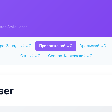
тал Smile Laser
ро-Западный ФО
Приволжский ФО
Уральский ФО
Южный ФО
Северо-Кавказский ФО
ser