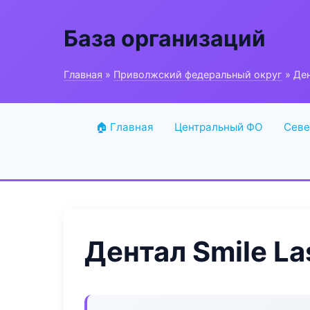
База организаций
Главная
»
Приволжский федеральный округ
» Ден
🏠 Главная
Центральный ФО
Севе
Дентал Smile La