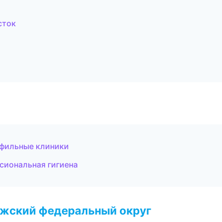
сток
офильные клиники
сиональная гигиена
лжский федеральный округ