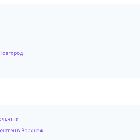
 Новгород
ольятти
рентген в Воронеж