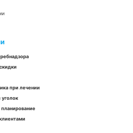
ми
ми
требнадзора
скидки
тика при лечении
 уголок
 планирование
 клиентами