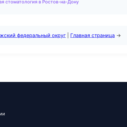
ая стоматология в Ростов-на-Дону
лжский федеральный округ
|
Главная страница
→
сии