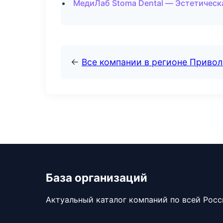
МедиЛаб Stoma Dental — Эстетическ
←
Все компании в регионе Приво
База организаций
Актуальный каталог компаний по всей Рос