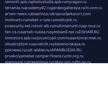
remontt.spb.ru
photostudia.spb.ru
myragon.ru
terramia.ru
academy62.ru
gardengallereya.ru
rti.com.ru
artem-news.ru
biserinca.ru
krasnodarkurort.com
imshowtv.ru
mebel-v-tule.ru
mobtopik.ru
pcsecurity.net.ru
tool-sib.ru
multimetrunit.ru
sp-tour.ru
fan-cs.ru
santeh-russia.ru
symbian9.net.ru
DSHAIR.RU
tmmotors.spb.ru
xjocuricopii.com
musavtomat.msk.ru
obustrojdom.ru
sovetcik.ru
ybaranovskaya.ru
ppknews.ru
cult-alshei.ru
JAPANRUSSIA.RU
proekciyamebel.ru
imper-finans.ru
rim.org.ru
glamourai.ru
brassminus.ru
zabor-pro.ru
ftn.pp.ru
dorogoe58.ru
laimengpacker.ru
kuzova-zapchasti.ru
sageerp.ru
taxodrom.ru
dsrazvitie.ru
hardcity.net.ru
ratinghomegames.ru
topservice25.ru
gubernyan.ru
gtglasslined.ru
ii4.ru
tssport.spb.ru
andorra24.com
blackwallstreet.ru
oboimos.ru
optim-doors.com.ru
ikuch.ru
nycr.org.ru
npa21.ru
vremya-ch.spb.ru
desert000.ru
ivtorgi.ru
ifiori.ru
catalog-statei.ru