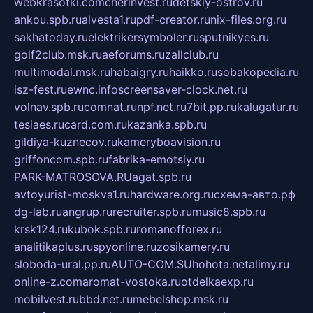
webkrasotki.com
cherinvest.ru
detskiy-ostrov.ru
ankou.spb.ru
alvesta1.ru
pdf-creator.ru
nix-files.org.ru
sakhatoday.ru
elektrikersymboler.ru
sputnikyes.ru
golf2club.msk.ru
aeforums.ru
zallclub.ru
multimodal.msk.ru
habaigry.ru
haikko.ru
sobakopedia.ru
isz-fest.ru
ewnc.info
screensaver-clock.net.ru
volnav.spb.ru
comnat.ru
npf.net.ru
7bit.pp.ru
kalugatur.ru
tesiaes.ru
card.com.ru
kazanka.spb.ru
gildiya-kuznecov.ru
kameryboavision.ru
griffoncom.spb.ru
fabrika-emotsiy.ru
PARK-MATROSOVA.RU
agat.spb.ru
avtoyurist-moskva1.ru
hardware.org.ru
схема-авто.рф
dg-lab.ru
angrup.ru
recruiter.spb.ru
music8.spb.ru
krsk124.ru
kubok.spb.ru
romanofforex.ru
analitikaplus.ru
spyonline.ru
zosikamery.ru
sloboda-ural.pp.ru
AUTO-COM.SU
hohota.net
alimy.ru
online-z.com
aromat-vostoka.ru
otdelkaexp.ru
mobilvest.ru
bbd.net.ru
mebelshop.msk.ru