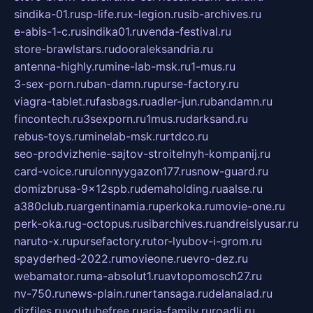
sindika-01.ru
sp-life.ru
x-legion.ru
sib-archives.ru
e-abis-1-c.ru
sindika01.ru
venda-festival.ru
store-brawlstars.ru
dooraleksandria.ru
antenna-highly.ru
mine-lab-msk.ru
1-mus.ru
3-sex-porn.ru
ban-damn.ru
purse-factory.ru
viagra-tablet.ru
fasbags.ru
adler-jun.ru
bandamn.ru
fincontech.ru
3sexporn.ru
1mus.ru
darksand.ru
rebus-toys.ru
minelab-msk.ru
rtdco.ru
seo-prodvizhenie-sajtov-stroitelnyh-kompanij.ru
card-voice.ru
rulonnyygazon177.ru
snow-guard.ru
domizbrusa-9x12spb.ru
demaholding.ru
aalse.ru
a380club.ru
argentinamia.ru
perkoka.ru
movie-one.ru
perk-oka.ru
g-octopus.ru
sibarchives.ru
andreislyusar.ru
naruto-x.ru
pursefactory.ru
tor-lyubov-i-grom.ru
spayderhed-2022.ru
movieone.ru
evro-dez.ru
webamator.ru
ma-absolut1.ru
avtopomosch27.ru
nv-750.ru
news-plain.ru
nertansaga.ru
delanalad.ru
dizfiles.ru
youtubefree.ru
aria-family.ru
roadli.ru