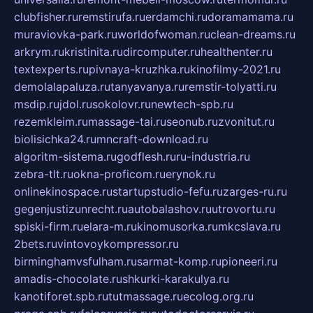
clubfisher.ru
remstirufa.ru
erdamchi.ru
doramamama.ru
muraviovka-park.ru
worldofwoman.ru
clean-dreams.ru
arkrym.ru
kristinita.ru
dircomputer.ru
healthenter.ru
textexperts.ru
pivnaya-kruzhka.ru
kinofilmy-2021.ru
demolalapaluza.ru
tanyavanya.ru
remstir-tolyatti.ru
msdip.ru
jdol.ru
sokolovr.ru
newtech-spb.ru
rezemkleim.ru
massage-tai.ru
seonub.ru
zvonitut.ru
biolisichka24.ru
mncraft-download.ru
algoritm-sistema.ru
godflesh.ru
ru-industria.ru
zebra-tlt.ru
okna-proficom.ru
erynok.ru
onlinekinospace.ru
startupstudio-fefu.ru
zarges-ru.ru
gegenjustizunrecht.ru
autobalashov.ru
utrovortu.ru
spiski-firm.ru
elara-m.ru
kinomusorka.ru
mkcslava.ru
2bets.ru
vintovoykompressor.ru
birminghamvsfulham.ru
sarmat-komp.ru
pioneeri.ru
amadis-chocolate.ru
shkurki-karakulya.ru
kanotiforet.spb.ru
tutmassage.ru
ecolog.org.ru