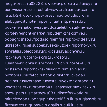
mega-press.ru
03223.ru
web-explore.ru
rastenuya.ru
eurovision-russia.ru
strah-news.ru
freeride-team.ru
itrack-24.ru
sexshopexpress.ru
autostudiopro.ru
alabuga-cityhotel.ru
pornv.ru
atlantpereezd.ru
bud-em-znakomye.ru
a-cdc.ru
elektrostal-news.ru
korolevremont-market.ru
budem-znakomye.ru
oooagrosnab.ru
fpodaso.ru
emfire.ru
pro-otdelky.ru
ukrasotki.ru
seksuzbek.ru
seks-uzbek.ru
porno-vk.ru
sovratili.ru
olecoon.ru
vd-dosug.ru
adonyev.ru
rbc-news.ru
porno-skvirt.ru
krospr.ru
13autor-kolonka.ru
sormol.ru
2rich.ru
hostel-65.ru
hostserve.ru
porno-na-russkom.ru
mishinlab.ru
neznobi.ru
bigfatcc.ru
habble.ru
starbucksvia.ru
delfinet.ru
silvernano.ru
elestal.ru
vektor-doroga.ru
velotrenajery.ru
pronso54.ru
lenasever.ru
lovinskix.ru
show-pets.ru
smartnews03.ru
discofoxworld.ru
miraclecoon.ru
pongup.ru
hostel65.ru
liura.ru
glasspb.ru
firehunters.ru
gribowo.ru
gnalis.ru
bulkitula.ru