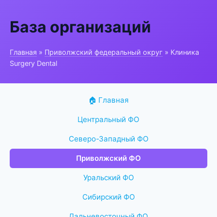
База организаций
Главная
»
Приволжский федеральный округ
» Клиника
Surgery Dental
🏠 Главная
Центральный ФО
Северо-Западный ФО
Приволжский ФО
Уральский ФО
Сибирский ФО
Дальневосточный ФО