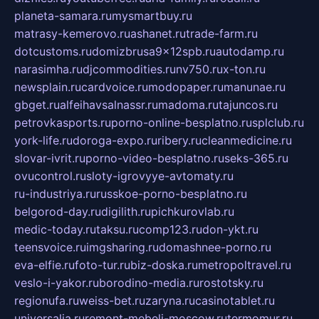
planeta-samara.ru
mysmartbuy.ru
matrasy-kemerovo.ru
ashanet.ru
trade-farm.ru
dotcustoms.ru
domizbrusa9x12spb.ru
autodamp.ru
narasimha.ru
djcommodities.ru
nv750.ru
x-ton.ru
newsplain.ru
cardvoice.ru
modopaper.ru
manunae.ru
gbget.ru
alfeihavsalnassr.ru
madoma.ru
tajuncos.ru
petrovkasports.ru
porno-online-besplatno.ru
splclub.ru
york-life.ru
doroga-expo.ru
ribery.ru
cleanmedicine.ru
slovar-ivrit.ru
porno-video-besplatno.ru
seks-365.ru
ovucontrol.ru
sloty-igrovyye-avtomaty.ru
ru-industriya.ru
russkoe-porno-besplatno.ru
belgorod-day.ru
digilith.ru
pichkurovlab.ru
medic-today.ru
taksu.ru
comp123.ru
don-ykt.ru
teensvoice.ru
imgsharing.ru
domashnee-porno.ru
eva-elfie.ru
foto-tur.ru
biz-doska.ru
metropoltravel.ru
veslo-i-yakor.ru
borodino-media.ru
rostotsky.ru
regionufa.ru
weiss-bet.ru
zaryna.ru
casinotablet.ru
universalia.ru
remont-mebeli-moscow.ru
termomur.ru