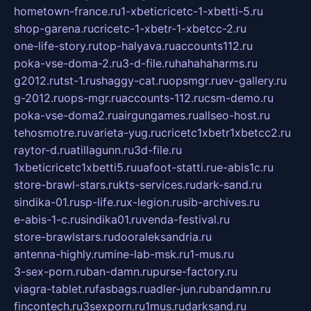
hometown-france.ru
1-xbeticricetc-1-xbetti-5.ru
shop-garena.ru
cricetc-1-xbetr-1-xbetcc-2.ru
one-life-story.ru
top-halyava.ru
accounts112.ru
poka-vse-doma-2.ru
3-d-file.ru
hahahaharms.ru
g2012.ru
tst-1.ru
shaggy-cat.ru
opsmgr.ru
ev-gallery.ru
g-2012.ru
ops-mgr.ru
accounts-112.ru
csm-demo.ru
poka-vse-doma2.ru
airgungames.ru
allseo-host.ru
tehosmotre.ru
varieta-yug.ru
cricetc1xbetr1xbetcc2.ru
raytor-d.ru
atillagunn.ru
3d-file.ru
1xbeticricetc1xbetti5.ru
uafoot-statti.ru
e-abis1c.ru
store-brawl-stars.ru
kts-services.ru
dark-sand.ru
sindika-01.ru
sp-life.ru
x-legion.ru
sib-archives.ru
e-abis-1-c.ru
sindika01.ru
venda-festival.ru
store-brawlstars.ru
dooraleksandria.ru
antenna-highly.ru
mine-lab-msk.ru
1-mus.ru
3-sex-porn.ru
ban-damn.ru
purse-factory.ru
viagra-tablet.ru
fasbags.ru
adler-jun.ru
bandamn.ru
fincontech.ru
3sexporn.ru
1mus.ru
darksand.ru