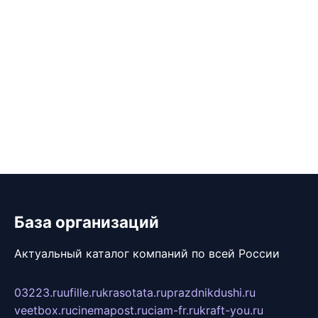
База организаций
Актуальный каталог компаний по всей России
03223.ru
ufille.ru
krasotata.ru
prazdnikdushi.ru
veetbox.ru
cinemapost.ru
ciam-fr.ru
kraft-you.ru