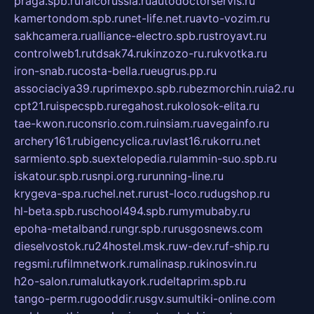
praga.spb.ru
falcorussia.ru
autodoctorservis.ru
kamertondom.spb.ru
net-life.net.ru
avto-vozim.ru
sakhcamera.ru
alliance-electro.spb.ru
stroyavt.ru
controlweb1.ru
tdsak74.ru
kinzozo-ru.ru
kvotka.ru
iron-snab.ru
costa-bella.ru
eugrus.pp.ru
associaciya39.ru
primexpo.spb.ru
bezmorchin.ru
ia2.ru
cpt21.ru
ispecspb.ru
regahost.ru
kolosok-elita.ru
tae-kwon.ru
consrio.com.ru
insiam.ru
avegainfo.ru
archery161.ru
bigencyclica.ru
vlast16.ru
korru.net
sarmiento.spb.su
extelopedia.ru
lammin-suo.spb.ru
iskatour.spb.ru
snpi.org.ru
running-line.ru
krygeva-spa.ru
chel.net.ru
rust-loco.ru
dugshop.ru
hl-beta.spb.ru
school494.spb.ru
mymubaby.ru
epoha-metalband.ru
ngr.spb.ru
rusgosnews.com
dieselvostok.ru
24hostel.msk.ru
w-dev.ru
f-ship.ru
regsmi.ru
filmnetwork.ru
malinasp.ru
kinosvin.ru
h2o-salon.ru
malutkayork.ru
deltaprim.spb.ru
tango-perm.ru
gooddir.ru
sgv.su
multiki-online.com