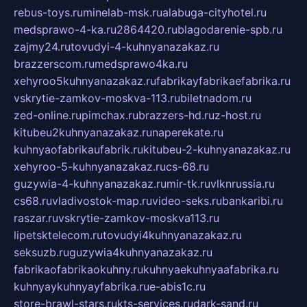
rebus-toys.ru
minelab-msk.ru
alabuga-cityhotel.ru
medsprawo-4-ka.ru
2864420.ru
blagodarenie-spb.ru
zajmy24.ru
tovudyi-4-kuhnyanazakaz.ru
brazzerscom.ru
medsprawo4ka.ru
xehyroo5kuhnyanazakaz.ru
fabrikayfabrikaefabrika.ru
vskrytie-zamkov-moskva-113.ru
biletnadom.ru
zed-online.ru
pimchax.ru
brazzers-hd.ru
z-host.ru
kitubeu2kuhnyanazakaz.ru
naperekate.ru
kuhnyaofabrikaufabrik.ru
kitubeu-2-kuhnyanazakaz.ru
xehyroo-5-kuhnyanazakaz.ru
cs-68.ru
guzywia-4-kuhnyanazakaz.ru
mir-tk.ru
vlknrussia.ru
cs68.ru
vladivostok-map.ru
video-seks.ru
bankaribi.ru
raszar.ru
vskrytie-zamkov-moskva113.ru
lipetsktelecom.ru
tovudyi4kuhnyanazakaz.ru
seksuzb.ru
guzywia4kuhnyanazakaz.ru
fabrikaofabrikaokuhny.ru
kuhnyaekuhnyaafabrika.ru
kuhnyaykuhnyayfabrika.ru
e-abis1c.ru
store-brawl-stars.ru
kts-services.ru
dark-sand.ru