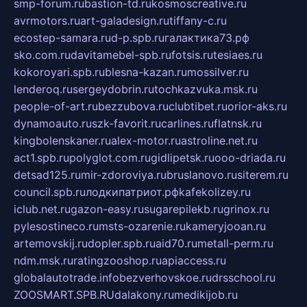
smp-forum.ru
bastion-td.ru
kosmoscreative.ru
avrmotors.ru
art-galadesign.ru
tiffany-c.ru
ecostep-samara.ru
d-p.spb.ru
галактика73.рф
sko.com.ru
davitamebel-spb.ru
fotsis.ru
tesiaes.ru
kokoroyari.spb.ru
blesna-kazan.ru
mossilver.ru
lenderoq.ru
sergeydobrin.ru
tochkazvuka.msk.ru
people-of-art.ru
bezzubova.ru
clubtibet.ru
orior-aks.ru
dynamoauto.ru
szk-favorit.ru
carlines.ru
flatnsk.ru
kingbolenskaner.ru
alex-motor.ru
astroline.net.ru
act1.spb.ru
polyglot.com.ru
gidlipetsk.ru
ooo-driada.ru
detsad125.ru
mir-zdoroviya.ru
bruslanovo.ru
siterem.ru
council.spb.ru
лодкипатриот.рф
kafekolizey.ru
iclub.net.ru
gazon-easy.ru
sugarepilekb.ru
grinox.ru
pylesostineco.ru
msts-ozarenie.ru
kameryjooan.ru
artemovskij.ru
dopler.spb.ru
aid70.ru
metall-perm.ru
ndm.msk.ru
ratingzooshop.ru
apiaccess.ru
globalautotrade.info
bezverhovskoe.ru
drsschool.ru
ZOOSMART.SPB.RU
dalakony.ru
medikijob.ru