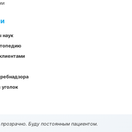
ми
ми
ы наук
ортопедию
 клиентами
требнадзора
 уголок
ё прозрачно. Буду постоянным пациентом.