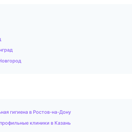
ц
нград
 Новгород
ьная гигиена в Ростов-на-Дону
опрофильные клиники в Казань