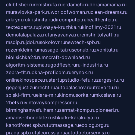
clubfisher.ru
remstirufa.ru
erdamchi.ru
doramamama.ru
muraviovka-park.ru
worldofwoman.ru
clean-dreams.ru
arkrym.ru
kristinita.ru
dircomputer.ru
healthenter.ru
textexperts.ru
pivnaya-kruzhka.ru
kinofilmy-2021.ru
demolalapaluza.ru
tanyavanya.ru
remstir-tolyatti.ru
msdip.ru
jdol.ru
sokolovr.ru
newtech-spb.ru
rezemkleim.ru
massage-tai.ru
seonub.ru
zvonitut.ru
biolisichka24.ru
mncraft-download.ru
algoritm-sistema.ru
godflesh.ru
ru-industria.ru
zebra-tlt.ru
okna-proficom.ru
erynok.ru
onlinekinospace.ru
startupstudio-fefu.ru
zarges-ru.ru
gegenjustizunrecht.ru
autobalashov.ru
utrovortu.ru
spiski-firm.ru
elara-m.ru
kinomusorka.ru
mkcslava.ru
2bets.ru
vintovoykompressor.ru
birminghamvsfulham.ru
sarmat-komp.ru
pioneeri.ru
amadis-chocolate.ru
shkurki-karakulya.ru
kanotiforet.spb.ru
tutmassage.ru
ecolog.org.ru
praga.spb.ru
falcorussia.ru
autodoctorservis.ru