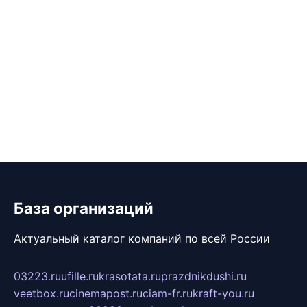
База организаций
Актуальный каталог компаний по всей России
03223.ru
ufille.ru
krasotata.ru
prazdnikdushi.ru
veetbox.ru
cinemapost.ru
ciam-fr.ru
kraft-you.ru