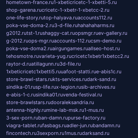
hometown-france.ru
1-xbeticricetc-1-xbetti-5.ru
shop-garena.ru
cricetc-1-xbetr-1-xbetcc-2.ru
one-life-story.ru
top-halyava.ru
accounts112.ru
poka-vse-doma-2.ru
3-d-file.ru
hahahaharms.ru
g2012.ru
tst-1.ru
shaggy-cat.ru
opsmgr.ru
ev-gallery.ru
g-2012.ru
ops-mgr.ru
accounts-112.ru
csm-demo.ru
poka-vse-doma2.ru
airgungames.ru
allseo-host.ru
tehosmotre.ru
varieta-yug.ru
cricetc1xbetr1xbetcc2.ru
raytor-d.ru
atillagunn.ru
3d-file.ru
1xbeticricetc1xbetti5.ru
uafoot-statti.ru
e-abis1c.ru
store-brawl-stars.ru
kts-services.ru
dark-sand.ru
sindika-01.ru
sp-life.ru
x-legion.ru
sib-archives.ru
e-abis-1-c.ru
sindika01.ru
venda-festival.ru
store-brawlstars.ru
dooraleksandria.ru
antenna-highly.ru
mine-lab-msk.ru
1-mus.ru
3-sex-porn.ru
ban-damn.ru
purse-factory.ru
viagra-tablet.ru
fasbags.ru
adler-jun.ru
bandamn.ru
fincontech.ru
3sexporn.ru
1mus.ru
darksand.ru