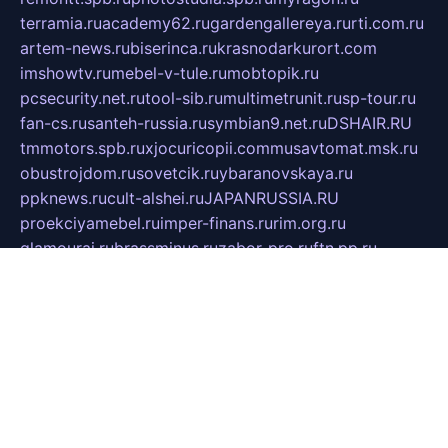
terramia.ru
academy62.ru
gardengallereya.ru
rti.com.ru
artem-news.ru
biserinca.ru
krasnodarkurort.com
imshowtv.ru
mebel-v-tule.ru
mobtopik.ru
pcsecurity.net.ru
tool-sib.ru
multimetrunit.ru
sp-tour.ru
fan-cs.ru
santeh-russia.ru
symbian9.net.ru
DSHAIR.RU
tmmotors.spb.ru
xjocuricopii.com
musavtomat.msk.ru
obustrojdom.ru
sovetcik.ru
ybaranovskaya.ru
ppknews.ru
cult-alshei.ru
JAPANRUSSIA.RU
proekciyamebel.ru
imper-finans.ru
rim.org.ru
glamourai.ru
brassminus.ru
zabor-pro.ru
ftn.pp.ru
dorogoe58.ru
laimengpacker.ru
kuzova-zapchasti.ru
sageerp.ru
taxodrom.ru
dsrazvitie.ru
hardcity.net.ru
ratinghomegames.ru
topservice25.ru
gubernyan.ru
gtglasslined.ru
ii4.ru
tssport.spb.ru
andorra24.com
blackwallstreet.ru
oboimos.ru
optim-doors.com.ru
ikuch.ru
nycr.org.ru
npa21.ru
vremya-ch.spb.ru
desert000.ru
ivtorgi.ru
ifiori.ru
catalog-statei.ru