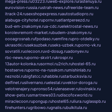
mega-press.ru
03223.ru
web-explore.ru
rastenuya.ru
eurovision-russia.ru
strah-news.ru
freeride-team.ru
itrack-24.ru
sexshopexpress.ru
autostudiopro.ru
alabuga-cityhotel.ru
pornv.ru
atlantpereezd.ru
bud-em-znakomye.ru
a-cdc.ru
elektrostal-news.ru
korolevremont-market.ru
budem-znakomye.ru
oooagrosnab.ru
fpodaso.ru
emfire.ru
pro-otdelky.ru
ukrasotki.ru
seksuzbek.ru
seks-uzbek.ru
porno-vk.ru
sovratili.ru
olecoon.ru
vd-dosug.ru
adonyev.ru
rbc-news.ru
porno-skvirt.ru
krospr.ru
13autor-kolonka.ru
sormol.ru
2rich.ru
hostel-65.ru
hostserve.ru
porno-na-russkom.ru
mishinlab.ru
neznobi.ru
bigfatcc.ru
habble.ru
starbucksvia.ru
delfinet.ru
silvernano.ru
elestal.ru
vektor-doroga.ru
velotrenajery.ru
pronso54.ru
lenasever.ru
lovinskix.ru
show-pets.ru
smartnews03.ru
discofoxworld.ru
miraclecoon.ru
pongup.ru
hostel65.ru
liura.ru
glasspb.ru
firehunters.ru
gribowo.ru
gnalis.ru
bulkitula.ru