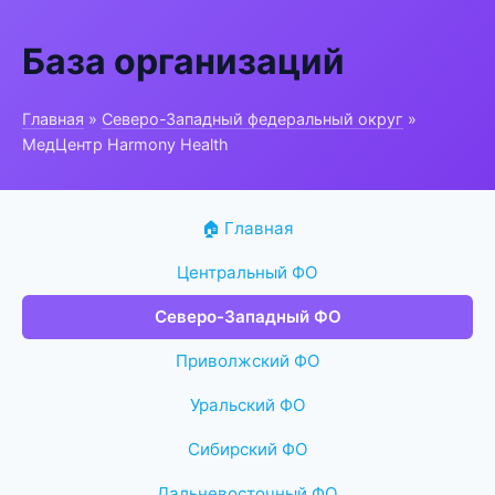
База организаций
Главная
»
Северо-Западный федеральный округ
»
МедЦентр Harmony Health
🏠 Главная
Центральный ФО
Северо-Западный ФО
Приволжский ФО
Уральский ФО
Сибирский ФО
Дальневосточный ФО