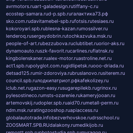
avrmotors.ru
art-galadesign.ru
tiffany-c.ru
ecostep-samara.ru
d-p.spb.ru
галактика73.рф
sko.com.ru
davitamebel-spb.ru
fotsis.ru
tesiaes.ru
kokoroyari.spb.ru
blesna-kazan.ru
mossilver.ru
lenderoq.ru
sergeydobrin.ru
tochkazvuka.msk.ru
people-of-art.ru
bezzubova.ru
clubtibet.ru
orior-aks.ru
dynamoauto.ru
szk-favorit.ru
carlines.ru
flatnsk.ru
kingbolenskaner.ru
alex-motor.ru
astroline.net.ru
act1.spb.ru
polyglot.com.ru
gidlipetsk.ru
ooo-driada.ru
detsad125.ru
mir-zdoroviya.ru
bruslanovo.ru
siterem.ru
council.spb.ru
лодкипатриот.рф
kafekolizey.ru
iclub.net.ru
gazon-easy.ru
sugarepilekb.ru
grinox.ru
pylesostineco.ru
msts-ozarenie.ru
kameryjooan.ru
artemovskij.ru
dopler.spb.ru
aid70.ru
metall-perm.ru
ndm.msk.ru
ratingzooshop.ru
apiaccess.ru
globalautotrade.info
bezverhovskoe.ru
drsschool.ru
ZOOSMART.SPB.RU
dalakony.ru
medikijob.ru
remontt.spb.ru
photostudia.spb.ru
myragon.ru