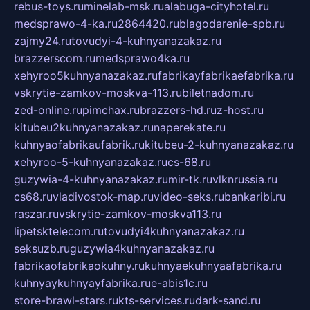
rebus-toys.ru
minelab-msk.ru
alabuga-cityhotel.ru
medsprawo-4-ka.ru
2864420.ru
blagodarenie-spb.ru
zajmy24.ru
tovudyi-4-kuhnyanazakaz.ru
brazzerscom.ru
medsprawo4ka.ru
xehyroo5kuhnyanazakaz.ru
fabrikayfabrikaefabrika.ru
vskrytie-zamkov-moskva-113.ru
biletnadom.ru
zed-online.ru
pimchax.ru
brazzers-hd.ru
z-host.ru
kitubeu2kuhnyanazakaz.ru
naperekate.ru
kuhnyaofabrikaufabrik.ru
kitubeu-2-kuhnyanazakaz.ru
xehyroo-5-kuhnyanazakaz.ru
cs-68.ru
guzywia-4-kuhnyanazakaz.ru
mir-tk.ru
vlknrussia.ru
cs68.ru
vladivostok-map.ru
video-seks.ru
bankaribi.ru
raszar.ru
vskrytie-zamkov-moskva113.ru
lipetsktelecom.ru
tovudyi4kuhnyanazakaz.ru
seksuzb.ru
guzywia4kuhnyanazakaz.ru
fabrikaofabrikaokuhny.ru
kuhnyaekuhnyaafabrika.ru
kuhnyaykuhnyayfabrika.ru
e-abis1c.ru
store-brawl-stars.ru
kts-services.ru
dark-sand.ru