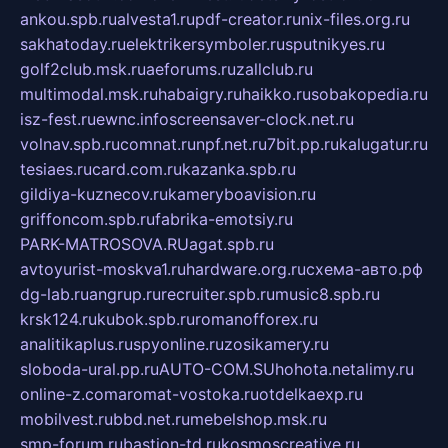
ankou.spb.ru
alvesta1.ru
pdf-creator.ru
nix-files.org.ru
sakhatoday.ru
elektrikersymboler.ru
sputnikyes.ru
golf2club.msk.ru
aeforums.ru
zallclub.ru
multimodal.msk.ru
habaigry.ru
haikko.ru
sobakopedia.ru
isz-fest.ru
ewnc.info
screensaver-clock.net.ru
volnav.spb.ru
comnat.ru
npf.net.ru
7bit.pp.ru
kalugatur.ru
tesiaes.ru
card.com.ru
kazanka.spb.ru
gildiya-kuznecov.ru
kameryboavision.ru
griffoncom.spb.ru
fabrika-emotsiy.ru
PARK-MATROSOVA.RU
agat.spb.ru
avtoyurist-moskva1.ru
hardware.org.ru
схема-авто.рф
dg-lab.ru
angrup.ru
recruiter.spb.ru
music8.spb.ru
krsk124.ru
kubok.spb.ru
romanofforex.ru
analitikaplus.ru
spyonline.ru
zosikamery.ru
sloboda-ural.pp.ru
AUTO-COM.SU
hohota.net
alimy.ru
online-z.com
aromat-vostoka.ru
otdelkaexp.ru
mobilvest.ru
bbd.net.ru
mebelshop.msk.ru
smp-forum.ru
bastion-td.ru
kosmoscreative.ru