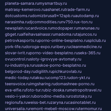
planeta-samara.ru
mysmartbuy.ru
matrasy-kemerovo.ru
ashanet.ru
trade-farm.ru
dotcustoms.ru
domizbrusa9x12spb.ru
autodamp.ru
narasimha.ru
djcommodities.ru
nv750.ru
x-ton.ru
newsplain.ru
cardvoice.ru
modopaper.ru
manunae.ru
gbget.ru
alfeihavsalnassr.ru
madoma.ru
tajuncos.ru
petrovkasports.ru
porno-online-besplatno.ru
splclub.ru
york-life.ru
doroga-expo.ru
ribery.ru
cleanmedicine.ru
slovar-ivrit.ru
porno-video-besplatno.ru
seks-365.ru
ovucontrol.ru
sloty-igrovyye-avtomaty.ru
ru-industriya.ru
russkoe-porno-besplatno.ru
belgorod-day.ru
digilith.ru
pichkurovlab.ru
medic-today.ru
taksu.ru
comp123.ru
don-ykt.ru
teensvoice.ru
imgsharing.ru
domashnee-porno.ru
eva-elfie.ru
foto-tur.ru
biz-doska.ru
metropoltravel.ru
veslo-i-yakor.ru
borodino-media.ru
rostotsky.ru
regionufa.ru
weiss-bet.ru
zaryna.ru
casinotablet.ru
universalia.ru
remont-mebeli-moscow.ru
termomur.ru