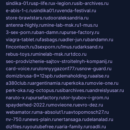
sindika-01.ru
sp-life.ru
x-legion.ru
sib-archives.ru
e-abis-1-c.ru
sindika01.ru
venda-festival.ru
store-brawlstars.ru
dooraleksandria.ru
antenna-highly.ru
mine-lab-msk.ru
1-mus.ru
3-sex-porn.ru
ban-damn.ru
purse-factory.ru
viagra-tablet.ru
fasbags.ru
adler-jun.ru
bandamn.ru
fincontech.ru
3sexporn.ru
1mus.ru
darksand.ru
rebus-toys.ru
minelab-msk.ru
rtdco.ru
seo-prodvizhenie-sajtov-stroitelnyh-kompanij.ru
card-voice.ru
rulonnyygazon177.ru
snow-guard.ru
domizbrusa-9x12spb.ru
demaholding.ru
aalse.ru
a380club.ru
argentinamia.ru
perkoka.ru
movie-one.ru
perk-oka.ru
g-octopus.ru
sibarchives.ru
andreislyusar.ru
naruto-x.ru
pursefactory.ru
tor-lyubov-i-grom.ru
spayderhed-2022.ru
movieone.ru
evro-dez.ru
webamator.ru
ma-absolut1.ru
avtopomosch27.ru
nv-750.ru
news-plain.ru
nertansaga.ru
delanalad.ru
dizfiles.ru
youtubefree.ru
aria-family.ru
roadli.ru