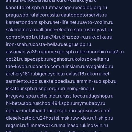
amadis-chocolate.ru
shkurki-karakulya.ru
kanotiforet.spb.ru
tutmassage.ru
ecolog.org.ru
praga.spb.ru
falcorussia.ru
autodoctorservis.ru
kamertondom.spb.ru
net-life.net.ru
avto-vozim.ru
sakhcamera.ru
alliance-electro.spb.ru
stroyavt.ru
controlweb1.ru
tdsak74.ru
kinzozo-ru.ru
kvotka.ru
iron-snab.ru
costa-bella.ru
eugrus.pp.ru
associaciya39.ru
primexpo.spb.ru
bezmorchin.ru
ia2.ru
cpt21.ru
ispecspb.ru
regahost.ru
kolosok-elita.ru
tae-kwon.ru
consrio.com.ru
insiam.ru
avegainfo.ru
archery161.ru
bigencyclica.ru
vlast16.ru
korru.net
sarmiento.spb.su
extelopedia.ru
lammin-suo.spb.ru
iskatour.spb.ru
snpi.org.ru
running-line.ru
krygeva-spa.ru
chel.net.ru
rust-loco.ru
dugshop.ru
hl-beta.spb.ru
school494.spb.ru
mymubaby.ru
epoha-metalband.ru
ngr.spb.ru
rusgosnews.com
dieselvostok.ru
24hostel.msk.ru
w-dev.ru
f-ship.ru
regsmi.ru
filmnetwork.ru
malinasp.ru
kinosvin.ru