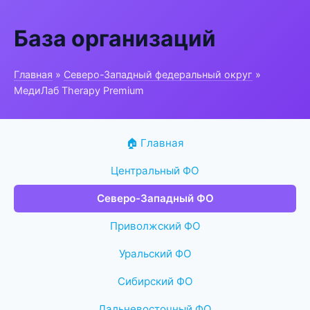
База организаций
Главная
»
Северо-Западный федеральный округ
»
МедиЛаб Therapy Premium
🏠 Главная
Центральный ФО
Северо-Западный ФО
Приволжский ФО
Уральский ФО
Сибирский ФО
Дальневосточный ФО