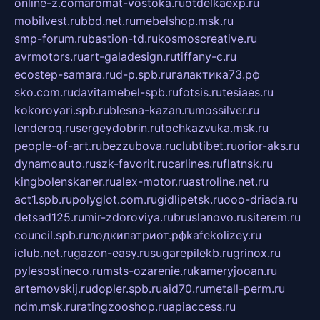
online-z.com
aromat-vostoka.ru
otdelkaexp.ru
mobilvest.ru
bbd.net.ru
mebelshop.msk.ru
smp-forum.ru
bastion-td.ru
kosmoscreative.ru
avrmotors.ru
art-galadesign.ru
tiffany-c.ru
ecostep-samara.ru
d-p.spb.ru
галактика73.рф
sko.com.ru
davitamebel-spb.ru
fotsis.ru
tesiaes.ru
kokoroyari.spb.ru
blesna-kazan.ru
mossilver.ru
lenderoq.ru
sergeydobrin.ru
tochkazvuka.msk.ru
people-of-art.ru
bezzubova.ru
clubtibet.ru
orior-aks.ru
dynamoauto.ru
szk-favorit.ru
carlines.ru
flatnsk.ru
kingbolenskaner.ru
alex-motor.ru
astroline.net.ru
act1.spb.ru
polyglot.com.ru
gidlipetsk.ru
ooo-driada.ru
detsad125.ru
mir-zdoroviya.ru
bruslanovo.ru
siterem.ru
council.spb.ru
лодкипатриот.рф
kafekolizey.ru
iclub.net.ru
gazon-easy.ru
sugarepilekb.ru
grinox.ru
pylesostineco.ru
msts-ozarenie.ru
kameryjooan.ru
artemovskij.ru
dopler.spb.ru
aid70.ru
metall-perm.ru
ndm.msk.ru
ratingzooshop.ru
apiaccess.ru