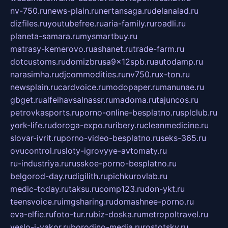
nv-750.ru
news-plain.ru
nertansaga.ru
delanalad.ru
dizfiles.ru
youtubefree.ru
aria-family.ru
roadli.ru
planeta-samara.ru
mysmartbuy.ru
matrasy-kemerovo.ru
ashanet.ru
trade-farm.ru
dotcustoms.ru
domizbrusa9x12spb.ru
autodamp.ru
narasimha.ru
djcommodities.ru
nv750.ru
x-ton.ru
newsplain.ru
cardvoice.ru
modopaper.ru
manunae.ru
gbget.ru
alfeihavsalnassr.ru
madoma.ru
tajuncos.ru
petrovkasports.ru
porno-online-besplatno.ru
splclub.ru
york-life.ru
doroga-expo.ru
ribery.ru
cleanmedicine.ru
slovar-ivrit.ru
porno-video-besplatno.ru
seks-365.ru
ovucontrol.ru
sloty-igrovyye-avtomaty.ru
ru-industriya.ru
russkoe-porno-besplatno.ru
belgorod-day.ru
digilith.ru
pichkurovlab.ru
medic-today.ru
taksu.ru
comp123.ru
don-ykt.ru
teensvoice.ru
imgsharing.ru
domashnee-porno.ru
eva-elfie.ru
foto-tur.ru
biz-doska.ru
metropoltravel.ru
veslo-i-yakor.ru
borodino-media.ru
rostotsky.ru