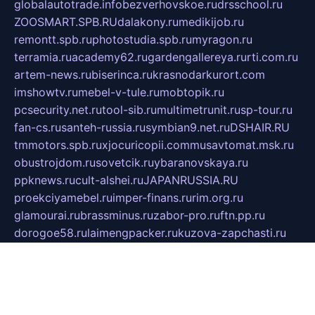
globalautotrade.info
bezverhovskoe.ru
drsschool.ru
ZOOSMART.SPB.RU
dalakony.ru
medikijob.ru
remontt.spb.ru
photostudia.spb.ru
myragon.ru
terramia.ru
academy62.ru
gardengallereya.ru
rti.com.ru
artem-news.ru
biserinca.ru
krasnodarkurort.com
imshowtv.ru
mebel-v-tule.ru
mobtopik.ru
pcsecurity.net.ru
tool-sib.ru
multimetrunit.ru
sp-tour.ru
fan-cs.ru
santeh-russia.ru
symbian9.net.ru
DSHAIR.RU
tmmotors.spb.ru
xjocuricopii.com
musavtomat.msk.ru
obustrojdom.ru
sovetcik.ru
ybaranovskaya.ru
ppknews.ru
cult-alshei.ru
JAPANRUSSIA.RU
proekciyamebel.ru
imper-finans.ru
rim.org.ru
glamourai.ru
brassminus.ru
zabor-pro.ru
ftn.pp.ru
dorogoe58.ru
laimengpacker.ru
kuzova-zapchasti.ru
sageerp.ru
taxodrom.ru
dsrazvitie.ru
hardcity.net.ru
ratinghomegames.ru
topservice25.ru
gubernyan.ru
gtglasslined.ru
ii4.ru
tssport.spb.ru
andorra24.com
blackwallstreet.ru
oboimos.ru
optim-doors.com.ru