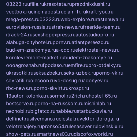
03223.ru
ufille.ru
krasotata.ru
prazdnikdushi.ru
veetbox.ru
cinemapost.ru
ciam-fr.ru
kraft-you.ru
mega-press.ru
03223.ru
web-explore.ru
rastenuya.ru
eurovision-russia.ru
strah-news.ru
freeride-team.ru
itrack-24.ru
sexshopexpress.ru
autostudiopro.ru
alabuga-cityhotel.ru
pornv.ru
atlantpereezd.ru
bud-em-znakomye.ru
a-cdc.ru
elektrostal-news.ru
korolevremont-market.ru
budem-znakomye.ru
oooagrosnab.ru
fpodaso.ru
emfire.ru
pro-otdelky.ru
ukrasotki.ru
seksuzbek.ru
seks-uzbek.ru
porno-vk.ru
sovratili.ru
olecoon.ru
vd-dosug.ru
adonyev.ru
rbc-news.ru
porno-skvirt.ru
krospr.ru
13autor-kolonka.ru
sormol.ru
2rich.ru
hostel-65.ru
hostserve.ru
porno-na-russkom.ru
mishinlab.ru
neznobi.ru
bigfatcc.ru
habble.ru
starbucksvia.ru
delfinet.ru
silvernano.ru
elestal.ru
vektor-doroga.ru
velotrenajery.ru
pronso54.ru
lenasever.ru
lovinskix.ru
show-pets.ru
smartnews03.ru
discofoxworld.ru