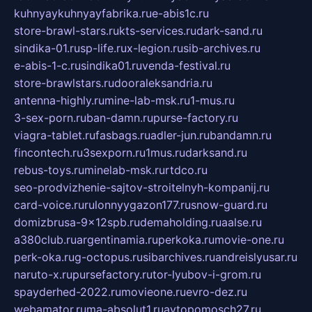
kuhnyaykuhnyayfabrika.ru
e-abis1c.ru
store-brawl-stars.ru
kts-services.ru
dark-sand.ru
sindika-01.ru
sp-life.ru
x-legion.ru
sib-archives.ru
e-abis-1-c.ru
sindika01.ru
venda-festival.ru
store-brawlstars.ru
dooraleksandria.ru
antenna-highly.ru
mine-lab-msk.ru
1-mus.ru
3-sex-porn.ru
ban-damn.ru
purse-factory.ru
viagra-tablet.ru
fasbags.ru
adler-jun.ru
bandamn.ru
fincontech.ru
3sexporn.ru
1mus.ru
darksand.ru
rebus-toys.ru
minelab-msk.ru
rtdco.ru
seo-prodvizhenie-sajtov-stroitelnyh-kompanij.ru
card-voice.ru
rulonnyygazon177.ru
snow-guard.ru
domizbrusa-9x12spb.ru
demaholding.ru
aalse.ru
a380club.ru
argentinamia.ru
perkoka.ru
movie-one.ru
perk-oka.ru
g-octopus.ru
sibarchives.ru
andreislyusar.ru
naruto-x.ru
pursefactory.ru
tor-lyubov-i-grom.ru
spayderhed-2022.ru
movieone.ru
evro-dez.ru
webamator.ru
ma-absolut1.ru
avtopomosch27.ru