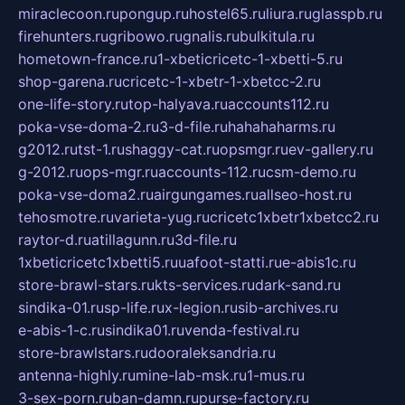
miraclecoon.ru
pongup.ru
hostel65.ru
liura.ru
glasspb.ru
firehunters.ru
gribowo.ru
gnalis.ru
bulkitula.ru
hometown-france.ru
1-xbeticricetc-1-xbetti-5.ru
shop-garena.ru
cricetc-1-xbetr-1-xbetcc-2.ru
one-life-story.ru
top-halyava.ru
accounts112.ru
poka-vse-doma-2.ru
3-d-file.ru
hahahaharms.ru
g2012.ru
tst-1.ru
shaggy-cat.ru
opsmgr.ru
ev-gallery.ru
g-2012.ru
ops-mgr.ru
accounts-112.ru
csm-demo.ru
poka-vse-doma2.ru
airgungames.ru
allseo-host.ru
tehosmotre.ru
varieta-yug.ru
cricetc1xbetr1xbetcc2.ru
raytor-d.ru
atillagunn.ru
3d-file.ru
1xbeticricetc1xbetti5.ru
uafoot-statti.ru
e-abis1c.ru
store-brawl-stars.ru
kts-services.ru
dark-sand.ru
sindika-01.ru
sp-life.ru
x-legion.ru
sib-archives.ru
e-abis-1-c.ru
sindika01.ru
venda-festival.ru
store-brawlstars.ru
dooraleksandria.ru
antenna-highly.ru
mine-lab-msk.ru
1-mus.ru
3-sex-porn.ru
ban-damn.ru
purse-factory.ru