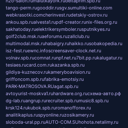
h2o-salon.ru
malutkayork.ru
deltaprim.spb.ru
tango-perm.ru
gooddir.ru
sgv.su
multiki-online.com
webkrasotki.com
cherinvest.ru
detskiy-ostrov.ru
ankou.spb.ru
alvesta1.ru
pdf-creator.ru
nix-files.org.ru
sakhatoday.ru
elektrikersymboler.ru
sputnikyes.ru
golf2club.msk.ru
aeforums.ru
zallclub.ru
multimodal.msk.ru
habaigry.ru
haikko.ru
sobakopedia.ru
isz-fest.ru
ewnc.info
screensaver-clock.net.ru
volnav.spb.ru
comnat.ru
npf.net.ru
7bit.pp.ru
kalugatur.ru
tesiaes.ru
card.com.ru
kazanka.spb.ru
gildiya-kuznecov.ru
kameryboavision.ru
griffoncom.spb.ru
fabrika-emotsiy.ru
PARK-MATROSOVA.RU
agat.spb.ru
avtoyurist-moskva1.ru
hardware.org.ru
схема-авто.рф
dg-lab.ru
angrup.ru
recruiter.spb.ru
music8.spb.ru
krsk124.ru
kubok.spb.ru
romanofforex.ru
analitikaplus.ru
spyonline.ru
zosikamery.ru
sloboda-ural.pp.ru
AUTO-COM.SU
hohota.net
alimy.ru