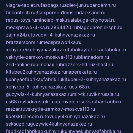
viagra-tablet.ru
fasbags.ru
adler-jun.ru
bandamn.ru
fincontech.ru
3sexporn.ru
1mus.ru
darksand.ru
rebus-toys.ru
minelab-msk.ru
alabuga-cityhotel.ru
medsprawo-4-ka.ru
2864420.ru
blagodarenie-spb.ru
zajmy24.ru
tovudyi-4-kuhnyanazakaz.ru
brazzerscom.ru
medsprawo4ka.ru
xehyroo5kuhnyanazakaz.ru
fabrikayfabrikaefabrika.ru
vskrytie-zamkov-moskva-113.ru
biletnadom.ru
zed-online.ru
pimchax.ru
brazzers-hd.ru
z-host.ru
kitubeu2kuhnyanazakaz.ru
naperekate.ru
kuhnyaofabrikaufabrik.ru
kitubeu-2-kuhnyanazakaz.ru
xehyroo-5-kuhnyanazakaz.ru
cs-68.ru
guzywia-4-kuhnyanazakaz.ru
mir-tk.ru
vlknrussia.ru
cs68.ru
vladivostok-map.ru
video-seks.ru
bankaribi.ru
raszar.ru
vskrytie-zamkov-moskva113.ru
lipetsktelecom.ru
tovudyi4kuhnyanazakaz.ru
seksuzb.ru
guzywia4kuhnyanazakaz.ru
fabrikaofabrikaokuhny.ru
kuhnyaekuhnyaafabrika.ru