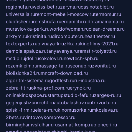
regionufa.ru
weiss-bet.ru
zaryna.ru
casinotablet.ru
universalia.ru
remont-mebeli-moscow.ru
termomur.ru
clubfisher.ru
remstirufa.ru
erdamchi.ru
doramamama.ru
muraviovka-park.ru
worldofwoman.ru
clean-dreams.ru
arkrym.ru
kristinita.ru
dircomputer.ru
healthenter.ru
textexperts.ru
pivnaya-kruzhka.ru
kinofilmy-2021.ru
demolalapaluza.ru
tanyavanya.ru
remstir-tolyatti.ru
msdip.ru
jdol.ru
sokolovr.ru
newtech-spb.ru
rezemkleim.ru
massage-tai.ru
seonub.ru
zvonitut.ru
biolisichka24.ru
mncraft-download.ru
algoritm-sistema.ru
godflesh.ru
ru-industria.ru
zebra-tlt.ru
okna-proficom.ru
erynok.ru
onlinekinospace.ru
startupstudio-fefu.ru
zarges-ru.ru
gegenjustizunrecht.ru
autobalashov.ru
utrovortu.ru
spiski-firm.ru
elara-m.ru
kinomusorka.ru
mkcslava.ru
2bets.ru
vintovoykompressor.ru
birminghamvsfulham.ru
sarmat-komp.ru
pioneeri.ru