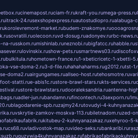
eetbox.ru
cinemapost.ru
ciam-fr.ru
kraft-you.ru
mega-press.ru
.ru
itrack-24.ru
sexshopexpress.ru
autostudiopro.ru
alabuga-ci
ru
korolevremont-market.ru
budem-znakomye.ru
oooagrosna
k.ru
sovratili.ru
olecoon.ru
vd-dosug.ru
adonyev.ru
rbc-news.r
-na-russkom.ru
mishinlab.ru
neznobi.ru
bigfatcc.ru
habble.ru
s
nasever.ru
lovinskix.ru
show-pets.ru
smartnews03.ru
discofox
.ru
bulkitula.ru
hometown-france.ru
1-xbeticricetc-1-xbetti-5.
oka-vse-doma-2.ru
3-d-file.ru
hahahaharms.ru
g2012.ru
tst-1.
se-doma2.ru
airgungames.ru
allseo-host.ru
tehosmotre.ru
var
foot-statti.ru
e-abis1c.ru
store-brawl-stars.ru
kts-services.ru
stival.ru
store-brawlstars.ru
dooraleksandria.ru
antenna-high
sbags.ru
adler-jun.ru
bandamn.ru
fincontech.ru
3sexporn.ru
1mu
0.ru
blagodarenie-spb.ru
zajmy24.ru
tovudyi-4-kuhnyanazak
rika.ru
vskrytie-zamkov-moskva-113.ru
biletnadom.ru
zed-on
ofabrikaufabrik.ru
kitubeu-2-kuhnyanazakaz.ru
xehyroo-5-k
a.ru
cs68.ru
vladivostok-map.ru
video-seks.ru
bankaribi.ru
rasz
ksuzb.ru
guzywia4kuhnyanazakaz.ru
fabrikaofabrikaokuhny.