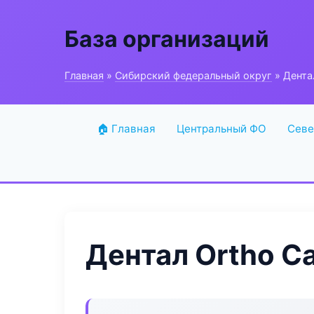
База организаций
Главная
»
Сибирский федеральный округ
» Дента
🏠 Главная
Центральный ФО
Севе
Дентал Ortho C