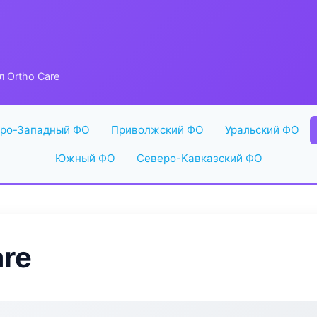
л Ortho Care
ро-Западный ФО
Приволжский ФО
Уральский ФО
Южный ФО
Северо-Кавказский ФО
are