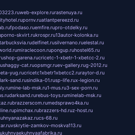
03223.ru
web-explore.ru
rastenuya.ru
tyhotel.ru
pornv.ru
atlantpereezd.ru
b.ru
fpodaso.ru
emfire.ru
pro-otdelky.ru
u
porno-skvirt.ru
krospr.ru
13autor-kolonka.ru
tarbucksvia.ru
delfinet.ru
silvernano.ru
elestal.ru
world.ru
miraclecoon.ru
pongup.ru
hostel65.ru
ru
shop-garena.ru
cricetc-1-xbetr-1-xbetcc-2.ru
ru
shaggy-cat.ru
opsmgr.ru
ev-gallery.ru
g-2012.ru
ieta-yug.ru
cricetc1xbetr1xbetcc2.ru
raytor-d.ru
dark-sand.ru
sindika-01.ru
sp-life.ru
x-legion.ru
ly.ru
mine-lab-msk.ru
1-mus.ru
3-sex-porn.ru
s.ru
darksand.ru
rebus-toys.ru
minelab-msk.ru
az.ru
brazzerscom.ru
medsprawo4ka.ru
line.ru
pimchax.ru
brazzers-hd.ru
z-host.ru
uhnyanazakaz.ru
cs-68.ru
ar.ru
vskrytie-zamkov-moskva113.ru
ru
kuhnyaekuhnyaafabrika.ru