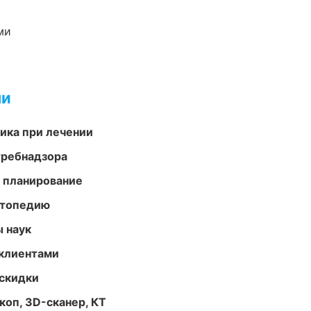
ми
ми
тика при лечении
требнадзора
 планирование
ортопедию
ы наук
 клиентами
скидки
оп, 3D-сканер, КТ