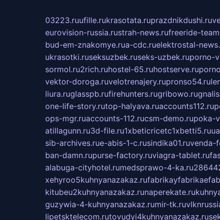
03223.ru
ufille.ru
krasotata.ru
prazdnikdushi.ru
v
eurovision-russia.ru
strah-news.ru
freeride-team
bud-em-znakomye.ru
a-cdc.ru
elektrostal-news.
ukrasotki.ru
seksuzbek.ru
seks-uzbek.ru
porno-v
sormol.ru
2rich.ru
hostel-65.ru
hostserve.ru
porno
vektor-doroga.ru
velotrenajery.ru
pronso54.ru
le
liura.ru
glasspb.ru
firehunters.ru
gribowo.ru
gnalis
one-life-story.ru
top-halyava.ru
accounts112.ru
p
ops-mgr.ru
accounts-112.ru
csm-demo.ru
poka-v
atillagunn.ru
3d-file.ru
1xbeticricetc1xbetti5.ru
ua
sib-archives.ru
e-abis-1-c.ru
sindika01.ru
venda-fe
ban-damn.ru
purse-factory.ru
viagra-tablet.ru
fa
alabuga-cityhotel.ru
medsprawo-4-ka.ru
286442
xehyroo5kuhnyanazakaz.ru
fabrikayfabrikaefab
kitubeu2kuhnyanazakaz.ru
naperekate.ru
kuhnya
guzywia-4-kuhnyanazakaz.ru
mir-tk.ru
vlknrussi
lipetsktelecom.ru
tovudyi4kuhnyanazakaz.ru
se