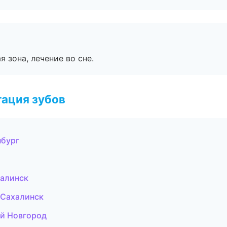
я зона, лечение во сне.
ация зубов
нбург
халинск
-Сахалинск
ий Новгород