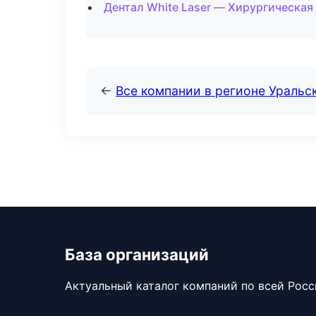
Дентал White Laser — Хирургическая
←
Все компании в регионе Уральс
База организаций
Актуальный каталог компаний по всей Рос