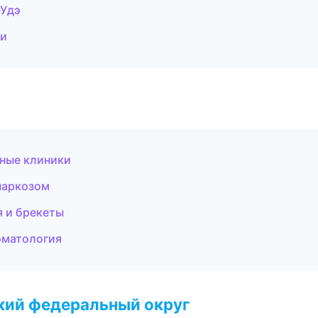
-Удэ
ти
ьные клиники
наркозом
я и брекеты
оматология
ский федеральный округ