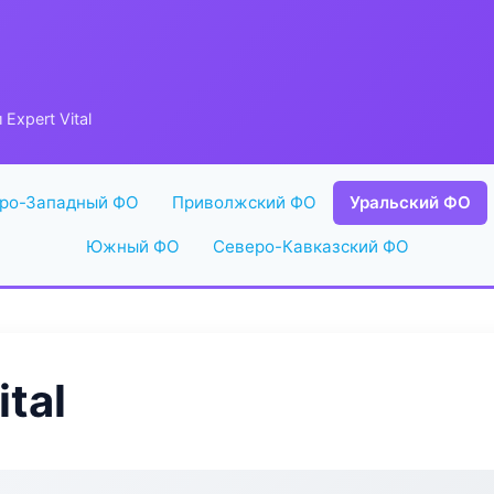
Expert Vital
ро-Западный ФО
Приволжский ФО
Уральский ФО
Южный ФО
Северо-Кавказский ФО
tal