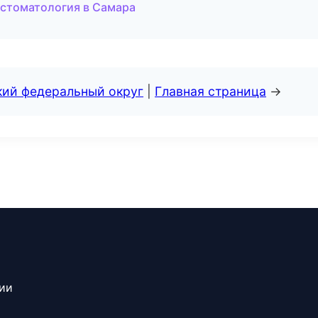
 стоматология в Самара
кий федеральный округ
|
Главная страница
→
сии