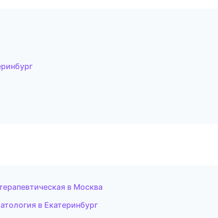
еринбург
к
 терапевтическая в Москва
матология в Екатеринбург