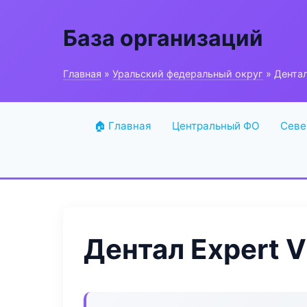
База организаций
Главная
»
Уральский федеральный округ
» Дентал 
🏠 Главная
Центральный ФО
Севе
Дентал Expert Vi