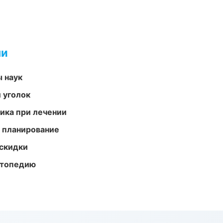
ми
ы наук
 уголок
тика при лечении
 планирование
скидки
ортопедию