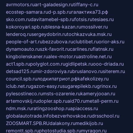
avrmotors.ru
art-galadesign.ru
tiffany-c.ru
ecostep-samara.ru
d-p.spb.ru
галактика73.рф
sko.com.ru
davitamebel-spb.ru
fotsis.ru
tesiaes.ru
kokoroyari.spb.ru
blesna-kazan.ru
mossilver.ru
lenderoq.ru
sergeydobrin.ru
tochkazvuka.msk.ru
people-of-art.ru
bezzubova.ru
clubtibet.ru
orior-aks.ru
dynamoauto.ru
szk-favorit.ru
carlines.ru
flatnsk.ru
kingbolenskaner.ru
alex-motor.ru
astroline.net.ru
act1.spb.ru
polyglot.com.ru
gidlipetsk.ru
ooo-driada.ru
detsad125.ru
mir-zdoroviya.ru
bruslanovo.ru
siterem.ru
council.spb.ru
лодкипатриот.рф
kafekolizey.ru
iclub.net.ru
gazon-easy.ru
sugarepilekb.ru
grinox.ru
pylesostineco.ru
msts-ozarenie.ru
kameryjooan.ru
artemovskij.ru
dopler.spb.ru
aid70.ru
metall-perm.ru
ndm.msk.ru
ratingzooshop.ru
apiaccess.ru
globalautotrade.info
bezverhovskoe.ru
drsschool.ru
ZOOSMART.SPB.RU
dalakony.ru
medikijob.ru
remontt.spb.ru
photostudia.spb.ru
myragon.ru