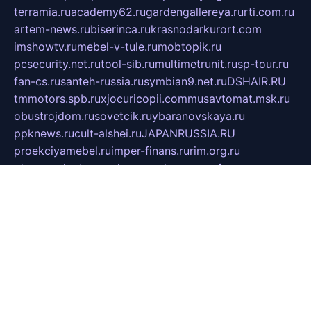
terramia.ru
academy62.ru
gardengallereya.ru
rti.com.ru
artem-news.ru
biserinca.ru
krasnodarkurort.com
imshowtv.ru
mebel-v-tule.ru
mobtopik.ru
pcsecurity.net.ru
tool-sib.ru
multimetrunit.ru
sp-tour.ru
fan-cs.ru
santeh-russia.ru
symbian9.net.ru
DSHAIR.RU
tmmotors.spb.ru
xjocuricopii.com
musavtomat.msk.ru
obustrojdom.ru
sovetcik.ru
ybaranovskaya.ru
ppknews.ru
cult-alshei.ru
JAPANRUSSIA.RU
proekciyamebel.ru
imper-finans.ru
rim.org.ru
glamourai.ru
brassminus.ru
zabor-pro.ru
ftn.pp.ru
dorogoe58.ru
laimengpacker.ru
kuzova-zapchasti.ru
sageerp.ru
taxodrom.ru
dsrazvitie.ru
hardcity.net.ru
ratinghomegames.ru
topservice25.ru
gubernyan.ru
gtglasslined.ru
ii4.ru
tssport.spb.ru
andorra24.com
blackwallstreet.ru
oboimos.ru
optim-doors.com.ru
ikuch.ru
nycr.org.ru
npa21.ru
vremya-ch.spb.ru
desert000.ru
ivtorgi.ru
ifiori.ru
catalog-statei.ru
dcv.org.ru
spetsmaster174.ru
ipkameryhiseeu.ru