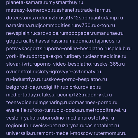
planeta-samara.ru
mysmartbuy.ru
matrasy-kemerovo.ru
ashanet.ru
trade-farm.ru
dotcustoms.ru
domizbrusa9x12spb.ru
autodamp.ru
narasimha.ru
djcommodities.ru
nv750.ru
x-ton.ru
newsplain.ru
cardvoice.ru
modopaper.ru
manunae.ru
gbget.ru
alfeihavsalnassr.ru
madoma.ru
tajuncos.ru
petrovkasports.ru
porno-online-besplatno.ru
splclub.ru
york-life.ru
doroga-expo.ru
ribery.ru
cleanmedicine.ru
slovar-ivrit.ru
porno-video-besplatno.ru
seks-365.ru
ovucontrol.ru
sloty-igrovyye-avtomaty.ru
ru-industriya.ru
russkoe-porno-besplatno.ru
belgorod-day.ru
digilith.ru
pichkurovlab.ru
medic-today.ru
taksu.ru
comp123.ru
don-ykt.ru
teensvoice.ru
imgsharing.ru
domashnee-porno.ru
eva-elfie.ru
foto-tur.ru
biz-doska.ru
metropoltravel.ru
veslo-i-yakor.ru
borodino-media.ru
rostotsky.ru
regionufa.ru
weiss-bet.ru
zaryna.ru
casinotablet.ru
universalia.ru
remont-mebeli-moscow.ru
termomur.ru