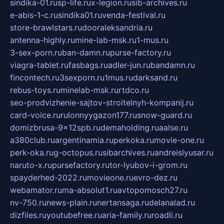
sindika-01.ru
sp-life.ru
x-legion.ru
sib-archives.ru
e-abis-1-c.ru
sindika01.ru
venda-festival.ru
store-brawlstars.ru
dooraleksandria.ru
antenna-highly.ru
mine-lab-msk.ru
1-mus.ru
3-sex-porn.ru
ban-damn.ru
purse-factory.ru
viagra-tablet.ru
fasbags.ru
adler-jun.ru
bandamn.ru
fincontech.ru
3sexporn.ru
1mus.ru
darksand.ru
rebus-toys.ru
minelab-msk.ru
rtdco.ru
seo-prodvizhenie-sajtov-stroitelnyh-kompanij.ru
card-voice.ru
rulonnyygazon177.ru
snow-guard.ru
domizbrusa-9x12spb.ru
demaholding.ru
aalse.ru
a380club.ru
argentinamia.ru
perkoka.ru
movie-one.ru
perk-oka.ru
g-octopus.ru
sibarchives.ru
andreislyusar.ru
naruto-x.ru
pursefactory.ru
tor-lyubov-i-grom.ru
spayderhed-2022.ru
movieone.ru
evro-dez.ru
webamator.ru
ma-absolut1.ru
avtopomosch27.ru
nv-750.ru
news-plain.ru
nertansaga.ru
delanalad.ru
dizfiles.ru
youtubefree.ru
aria-family.ru
roadli.ru