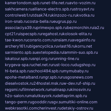
kamertondom.spb.ru
net-life.net.ru
avto-vozim.ru
sakhcamera.ru
alliance-electro.spb.ru
stroyavt.ru
controlweb1.ru
tdsak74.ru
kinzozo-ru.ru
kvotka.ru
iron-snab.ru
costa-bella.ru
eugrus.pp.ru
associaciya39.ru
primexpo.spb.ru
bezmorchin.ru
ia2.ru
cpt21.ru
ispecspb.ru
regahost.ru
kolosok-elita.ru
tae-kwon.ru
consrio.com.ru
insiam.ru
avegainfo.ru
archery161.ru
bigencyclica.ru
vlast16.ru
korru.net
sarmiento.spb.su
extelopedia.ru
lammin-suo.spb.ru
iskatour.spb.ru
snpi.org.ru
running-line.ru
krygeva-spa.ru
chel.net.ru
rust-loco.ru
dugshop.ru
hl-beta.spb.ru
school494.spb.ru
mymubaby.ru
epoha-metalband.ru
ngr.spb.ru
rusgosnews.com
dieselvostok.ru
24hostel.msk.ru
w-dev.ru
f-ship.ru
regsmi.ru
filmnetwork.ru
malinasp.ru
kinosvin.ru
h2o-salon.ru
malutkayork.ru
deltaprim.spb.ru
tango-perm.ru
gooddir.ru
sgv.su
multiki-online.com
webkrasotki.com
cherinvest.ru
detskiy-ostrov.ru