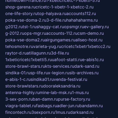
hometown-france.ru
1-xbeticricetc-1-xbetti-5.ru
shop-garena.ru
cricetc-1-xbetr-1-xbetcc-2.ru
one-life-story.ru
top-halyava.ru
accounts112.ru
poka-vse-doma-2.ru
3-d-file.ru
hahahaharms.ru
g2012.ru
tst-1.ru
shaggy-cat.ru
opsmgr.ru
ev-gallery.ru
g-2012.ru
ops-mgr.ru
accounts-112.ru
csm-demo.ru
poka-vse-doma2.ru
airgungames.ru
allseo-host.ru
tehosmotre.ru
varieta-yug.ru
cricetc1xbetr1xbetcc2.ru
raytor-d.ru
atillagunn.ru
3d-file.ru
1xbeticricetc1xbetti5.ru
uafoot-statti.ru
e-abis1c.ru
store-brawl-stars.ru
kts-services.ru
dark-sand.ru
sindika-01.ru
sp-life.ru
x-legion.ru
sib-archives.ru
e-abis-1-c.ru
sindika01.ru
venda-festival.ru
store-brawlstars.ru
dooraleksandria.ru
antenna-highly.ru
mine-lab-msk.ru
1-mus.ru
3-sex-porn.ru
ban-damn.ru
purse-factory.ru
viagra-tablet.ru
fasbags.ru
adler-jun.ru
bandamn.ru
fincontech.ru
3sexporn.ru
1mus.ru
darksand.ru