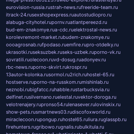
eurovision-russia.ru
strah-news.ru
freeride-team.ru
itrack-24.ru
sexshopexpress.ru
autostudiopro.ru
alabuga-cityhotel.ru
pornv.ru
atlantpereezd.ru
bud-em-znakomye.ru
a-cdc.ru
elektrostal-news.ru
korolevremont-market.ru
budem-znakomye.ru
oooagrosnab.ru
fpodaso.ru
emfire.ru
pro-otdelky.ru
ukrasotki.ru
seksuzbek.ru
seks-uzbek.ru
porno-vk.ru
sovratili.ru
olecoon.ru
vd-dosug.ru
adonyev.ru
rbc-news.ru
porno-skvirt.ru
krospr.ru
13autor-kolonka.ru
sormol.ru
2rich.ru
hostel-65.ru
hostserve.ru
porno-na-russkom.ru
mishinlab.ru
neznobi.ru
bigfatcc.ru
habble.ru
starbucksvia.ru
delfinet.ru
silvernano.ru
elestal.ru
vektor-doroga.ru
velotrenajery.ru
pronso54.ru
lenasever.ru
lovinskix.ru
show-pets.ru
smartnews03.ru
discofoxworld.ru
miraclecoon.ru
pongup.ru
hostel65.ru
liura.ru
glasspb.ru
firehunters.ru
gribowo.ru
gnalis.ru
bulkitula.ru