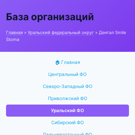
База организаций
Главная
»
Уральский федеральный округ
» Дентал Smile
Stoma
🏠 Главная
Центральный ФО
Северо-Западный ФО
Приволжский ФО
Уральский ФО
Сибирский ФО
Дальневосточный ФО