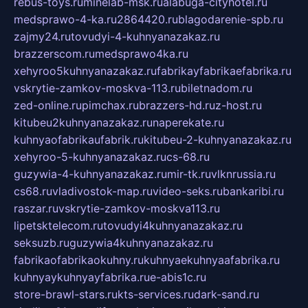
rebus-toys.ru
minelab-msk.ru
alabuga-cityhotel.ru
medsprawo-4-ka.ru
2864420.ru
blagodarenie-spb.ru
zajmy24.ru
tovudyi-4-kuhnyanazakaz.ru
brazzerscom.ru
medsprawo4ka.ru
xehyroo5kuhnyanazakaz.ru
fabrikayfabrikaefabrika.ru
vskrytie-zamkov-moskva-113.ru
biletnadom.ru
zed-online.ru
pimchax.ru
brazzers-hd.ru
z-host.ru
kitubeu2kuhnyanazakaz.ru
naperekate.ru
kuhnyaofabrikaufabrik.ru
kitubeu-2-kuhnyanazakaz.ru
xehyroo-5-kuhnyanazakaz.ru
cs-68.ru
guzywia-4-kuhnyanazakaz.ru
mir-tk.ru
vlknrussia.ru
cs68.ru
vladivostok-map.ru
video-seks.ru
bankaribi.ru
raszar.ru
vskrytie-zamkov-moskva113.ru
lipetsktelecom.ru
tovudyi4kuhnyanazakaz.ru
seksuzb.ru
guzywia4kuhnyanazakaz.ru
fabrikaofabrikaokuhny.ru
kuhnyaekuhnyaafabrika.ru
kuhnyaykuhnyayfabrika.ru
e-abis1c.ru
store-brawl-stars.ru
kts-services.ru
dark-sand.ru