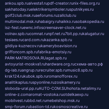
ankou.spb.ru
alvesta1.ru
pdf-creator.ru
nix-files.org.ru
sakhatoday.ru
elektrikersymboler.ru
sputnikyes.ru
golf2club.msk.ru
aeforums.ru
zallclub.ru
multimodal.msk.ru
habaigry.ru
haikko.ru
sobakopedia.ru
isz-fest.ru
ewnc.info
screensaver-clock.net.ru
volnav.spb.ru
comnat.ru
npf.net.ru
7bit.pp.ru
kalugatur.ru
tesiaes.ru
card.com.ru
kazanka.spb.ru
gildiya-kuznecov.ru
kameryboavision.ru
griffoncom.spb.ru
fabrika-emotsiy.ru
PARK-MATROSOVA.RU
agat.spb.ru
avtoyurist-moskva1.ru
hardware.org.ru
схема-авто.рф
dg-lab.ru
angrup.ru
recruiter.spb.ru
music8.spb.ru
krsk124.ru
kubok.spb.ru
romanofforex.ru
analitikaplus.ru
spyonline.ru
zosikamery.ru
sloboda-ural.pp.ru
AUTO-COM.SU
hohota.net
alimy.ru
online-z.com
aromat-vostoka.ru
otdelkaexp.ru
mobilvest.ru
bbd.net.ru
mebelshop.msk.ru
smp-forum.ru
bastion-td.ru
kosmoscreative.ru