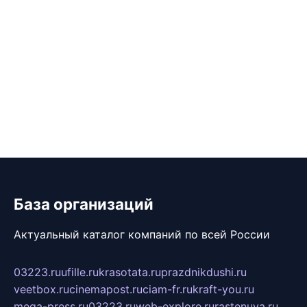
База организаций
Актуальный каталог компаний по всей России
03223.ru
ufille.ru
krasotata.ru
prazdnikdushi.ru
veetbox.ru
cinemapost.ru
ciam-fr.ru
kraft-you.ru
mega-press.ru
03223.ru
web-explore.ru
rastenuya.ru