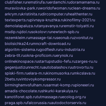
clubfisher.ru
remstirufa.ru
erdamchi.ru
doramamama.ru
muraviovka-park.ru
worldofwoman.ru
clean-dreams.ru
arkrym.ru
kristinita.ru
dircomputer.ru
healthenter.ru
textexperts.ru
pivnaya-kruzhka.ru
kinofilmy-2021.ru
demolalapaluza.ru
tanyavanya.ru
remstir-tolyatti.ru
msdip.ru
jdol.ru
sokolovr.ru
newtech-spb.ru
rezemkleim.ru
massage-tai.ru
seonub.ru
zvonitut.ru
biolisichka24.ru
mncraft-download.ru
algoritm-sistema.ru
godflesh.ru
ru-industria.ru
zebra-tlt.ru
okna-proficom.ru
erynok.ru
onlinekinospace.ru
startupstudio-fefu.ru
zarges-ru.ru
gegenjustizunrecht.ru
autobalashov.ru
utrovortu.ru
spiski-firm.ru
elara-m.ru
kinomusorka.ru
mkcslava.ru
2bets.ru
vintovoykompressor.ru
birminghamvsfulham.ru
sarmat-komp.ru
pioneeri.ru
amadis-chocolate.ru
shkurki-karakulya.ru
kanotiforet.spb.ru
tutmassage.ru
ecolog.org.ru
praga.spb.ru
falcorussia.ru
autodoctorservis.ru