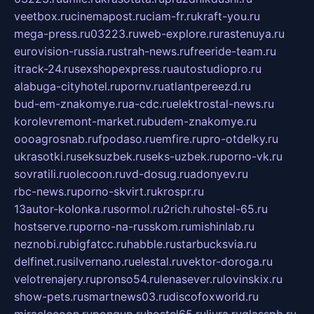
veetbox.ru
cinemapost.ru
ciam-fr.ru
kraft-you.ru
mega-press.ru
03223.ru
web-explore.ru
rastenuya.ru
eurovision-russia.ru
strah-news.ru
freeride-team.ru
itrack-24.ru
sexshopexpress.ru
autostudiopro.ru
alabuga-cityhotel.ru
pornv.ru
atlantpereezd.ru
bud-em-znakomye.ru
a-cdc.ru
elektrostal-news.ru
korolevremont-market.ru
budem-znakomye.ru
oooagrosnab.ru
fpodaso.ru
emfire.ru
pro-otdelky.ru
ukrasotki.ru
seksuzbek.ru
seks-uzbek.ru
porno-vk.ru
sovratili.ru
olecoon.ru
vd-dosug.ru
adonyev.ru
rbc-news.ru
porno-skvirt.ru
krospr.ru
13autor-kolonka.ru
sormol.ru
2rich.ru
hostel-65.ru
hostserve.ru
porno-na-russkom.ru
mishinlab.ru
neznobi.ru
bigfatcc.ru
habble.ru
starbucksvia.ru
delfinet.ru
silvernano.ru
elestal.ru
vektor-doroga.ru
velotrenajery.ru
pronso54.ru
lenasever.ru
lovinskix.ru
show-pets.ru
smartnews03.ru
discofoxworld.ru
miraclecoon.ru
pongup.ru
hostel65.ru
liura.ru
glasspb.ru