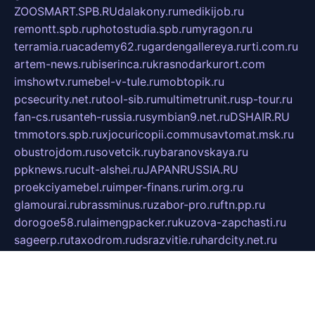
ZOOSMART.SPB.RU
dalakony.ru
medikijob.ru
remontt.spb.ru
photostudia.spb.ru
myragon.ru
terramia.ru
academy62.ru
gardengallereya.ru
rti.com.ru
artem-news.ru
biserinca.ru
krasnodarkurort.com
imshowtv.ru
mebel-v-tule.ru
mobtopik.ru
pcsecurity.net.ru
tool-sib.ru
multimetrunit.ru
sp-tour.ru
fan-cs.ru
santeh-russia.ru
symbian9.net.ru
DSHAIR.RU
tmmotors.spb.ru
xjocuricopii.com
musavtomat.msk.ru
obustrojdom.ru
sovetcik.ru
ybaranovskaya.ru
ppknews.ru
cult-alshei.ru
JAPANRUSSIA.RU
proekciyamebel.ru
imper-finans.ru
rim.org.ru
glamourai.ru
brassminus.ru
zabor-pro.ru
ftn.pp.ru
dorogoe58.ru
laimengpacker.ru
kuzova-zapchasti.ru
sageerp.ru
taxodrom.ru
dsrazvitie.ru
hardcity.net.ru
ratinghomegames.ru
topservice25.ru
gubernyan.ru
gtglasslined.ru
ii4.ru
tssport.spb.ru
andorra24.com
blackwallstreet.ru
oboimos.ru
optim-doors.com.ru
ikuch.ru
nycr.org.ru
npa21.ru
vremya-ch.spb.ru