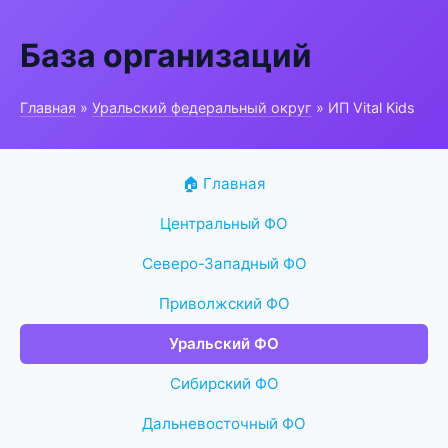
База организаций
Главная
»
Уральский федеральный округ
» ИП Vital Kids
🏠 Главная
Центральный ФО
Северо-Западный ФО
Приволжский ФО
Уральский ФО
Сибирский ФО
Дальневосточный ФО