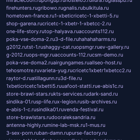
firehunters.ru
gribowo.ru
gnalis.ru
bulkitula.ru
hometown-france.ru
1-xbeticricetc-1-xbetti-5.ru
shop-garena.ru
cricetc-1-xbetr-1-xbetcc-2.ru
one-life-story.ru
top-halyava.ru
accounts112.ru
poka-vse-doma-2.ru
3-d-file.ru
hahahaharms.ru
g2012.ru
tst-1.ru
shaggy-cat.ru
opsmgr.ru
ev-gallery.ru
g-2012.ru
ops-mgr.ru
accounts-112.ru
csm-demo.ru
poka-vse-doma2.ru
airgungames.ru
allseo-host.ru
tehosmotre.ru
varieta-yug.ru
cricetc1xbetr1xbetcc2.ru
raytor-d.ru
atillagunn.ru
3d-file.ru
1xbeticricetc1xbetti5.ru
uafoot-statti.ru
e-abis1c.ru
store-brawl-stars.ru
kts-services.ru
dark-sand.ru
sindika-01.ru
sp-life.ru
x-legion.ru
sib-archives.ru
e-abis-1-c.ru
sindika01.ru
venda-festival.ru
store-brawlstars.ru
dooraleksandria.ru
antenna-highly.ru
mine-lab-msk.ru
1-mus.ru
3-sex-porn.ru
ban-damn.ru
purse-factory.ru