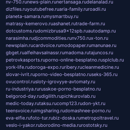
nv-750.ru
news-plain.ru
nertansaga.ru
delanalad.ru
dizfiles.ru
youtubefree.ru
aria-family.ru
roadli.ru
planeta-samara.ru
mysmartbuy.ru
matrasy-kemerovo.ru
ashanet.ru
trade-farm.ru
dotcustoms.ru
domizbrusa9x12spb.ru
autodamp.ru
narasimha.ru
djcommodities.ru
nv750.ru
x-ton.ru
newsplain.ru
cardvoice.ru
modopaper.ru
manunae.ru
gbget.ru
alfeihavsalnassr.ru
madoma.ru
tajuncos.ru
petrovkasports.ru
porno-online-besplatno.ru
splclub.ru
york-life.ru
doroga-expo.ru
ribery.ru
cleanmedicine.ru
slovar-ivrit.ru
porno-video-besplatno.ru
seks-365.ru
ovucontrol.ru
sloty-igrovyye-avtomaty.ru
ru-industriya.ru
russkoe-porno-besplatno.ru
belgorod-day.ru
digilith.ru
pichkurovlab.ru
medic-today.ru
taksu.ru
comp123.ru
don-ykt.ru
teensvoice.ru
imgsharing.ru
domashnee-porno.ru
eva-elfie.ru
foto-tur.ru
biz-doska.ru
metropoltravel.ru
veslo-i-yakor.ru
borodino-media.ru
rostotsky.ru