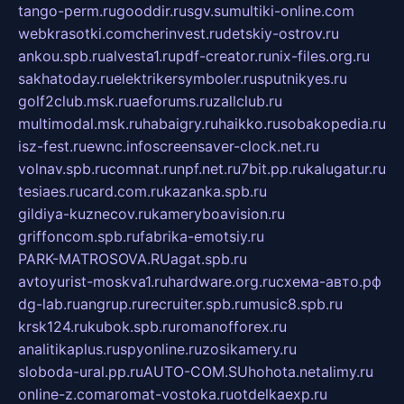
tango-perm.ru
gooddir.ru
sgv.su
multiki-online.com
webkrasotki.com
cherinvest.ru
detskiy-ostrov.ru
ankou.spb.ru
alvesta1.ru
pdf-creator.ru
nix-files.org.ru
sakhatoday.ru
elektrikersymboler.ru
sputnikyes.ru
golf2club.msk.ru
aeforums.ru
zallclub.ru
multimodal.msk.ru
habaigry.ru
haikko.ru
sobakopedia.ru
isz-fest.ru
ewnc.info
screensaver-clock.net.ru
volnav.spb.ru
comnat.ru
npf.net.ru
7bit.pp.ru
kalugatur.ru
tesiaes.ru
card.com.ru
kazanka.spb.ru
gildiya-kuznecov.ru
kameryboavision.ru
griffoncom.spb.ru
fabrika-emotsiy.ru
PARK-MATROSOVA.RU
agat.spb.ru
avtoyurist-moskva1.ru
hardware.org.ru
схема-авто.рф
dg-lab.ru
angrup.ru
recruiter.spb.ru
music8.spb.ru
krsk124.ru
kubok.spb.ru
romanofforex.ru
analitikaplus.ru
spyonline.ru
zosikamery.ru
sloboda-ural.pp.ru
AUTO-COM.SU
hohota.net
alimy.ru
online-z.com
aromat-vostoka.ru
otdelkaexp.ru