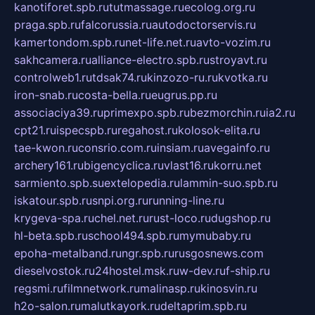
kanotiforet.spb.ru
tutmassage.ru
ecolog.org.ru
praga.spb.ru
falcorussia.ru
autodoctorservis.ru
kamertondom.spb.ru
net-life.net.ru
avto-vozim.ru
sakhcamera.ru
alliance-electro.spb.ru
stroyavt.ru
controlweb1.ru
tdsak74.ru
kinzozo-ru.ru
kvotka.ru
iron-snab.ru
costa-bella.ru
eugrus.pp.ru
associaciya39.ru
primexpo.spb.ru
bezmorchin.ru
ia2.ru
cpt21.ru
ispecspb.ru
regahost.ru
kolosok-elita.ru
tae-kwon.ru
consrio.com.ru
insiam.ru
avegainfo.ru
archery161.ru
bigencyclica.ru
vlast16.ru
korru.net
sarmiento.spb.su
extelopedia.ru
lammin-suo.spb.ru
iskatour.spb.ru
snpi.org.ru
running-line.ru
krygeva-spa.ru
chel.net.ru
rust-loco.ru
dugshop.ru
hl-beta.spb.ru
school494.spb.ru
mymubaby.ru
epoha-metalband.ru
ngr.spb.ru
rusgosnews.com
dieselvostok.ru
24hostel.msk.ru
w-dev.ru
f-ship.ru
regsmi.ru
filmnetwork.ru
malinasp.ru
kinosvin.ru
h2o-salon.ru
malutkayork.ru
deltaprim.spb.ru