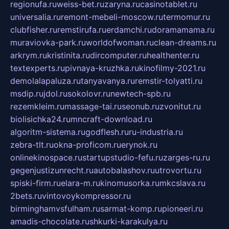
regionufa.ru
weiss-bet.ru
zaryna.ru
casinotablet.ru
universalia.ru
remont-mebeli-moscow.ru
termomur.ru
clubfisher.ru
remstirufa.ru
erdamchi.ru
doramamama.ru
muraviovka-park.ru
worldofwoman.ru
clean-dreams.ru
arkrym.ru
kristinita.ru
dircomputer.ru
healthenter.ru
textexperts.ru
pivnaya-kruzhka.ru
kinofilmy-2021.ru
demolalapaluza.ru
tanyavanya.ru
remstir-tolyatti.ru
msdip.ru
jdol.ru
sokolovr.ru
newtech-spb.ru
rezemkleim.ru
massage-tai.ru
seonub.ru
zvonitut.ru
biolisichka24.ru
mncraft-download.ru
algoritm-sistema.ru
godflesh.ru
ru-industria.ru
zebra-tlt.ru
okna-proficom.ru
erynok.ru
onlinekinospace.ru
startupstudio-fefu.ru
zarges-ru.ru
gegenjustizunrecht.ru
autobalashov.ru
utrovortu.ru
spiski-firm.ru
elara-m.ru
kinomusorka.ru
mkcslava.ru
2bets.ru
vintovoykompressor.ru
birminghamvsfulham.ru
sarmat-komp.ru
pioneeri.ru
amadis-chocolate.ru
shkurki-karakulya.ru