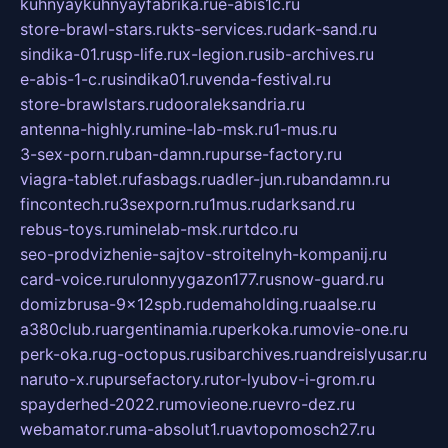
kuhnyaykuhnyayfabrika.ru
e-abis1c.ru
store-brawl-stars.ru
kts-services.ru
dark-sand.ru
sindika-01.ru
sp-life.ru
x-legion.ru
sib-archives.ru
e-abis-1-c.ru
sindika01.ru
venda-festival.ru
store-brawlstars.ru
dooraleksandria.ru
antenna-highly.ru
mine-lab-msk.ru
1-mus.ru
3-sex-porn.ru
ban-damn.ru
purse-factory.ru
viagra-tablet.ru
fasbags.ru
adler-jun.ru
bandamn.ru
fincontech.ru
3sexporn.ru
1mus.ru
darksand.ru
rebus-toys.ru
minelab-msk.ru
rtdco.ru
seo-prodvizhenie-sajtov-stroitelnyh-kompanij.ru
card-voice.ru
rulonnyygazon177.ru
snow-guard.ru
domizbrusa-9x12spb.ru
demaholding.ru
aalse.ru
a380club.ru
argentinamia.ru
perkoka.ru
movie-one.ru
perk-oka.ru
g-octopus.ru
sibarchives.ru
andreislyusar.ru
naruto-x.ru
pursefactory.ru
tor-lyubov-i-grom.ru
spayderhed-2022.ru
movieone.ru
evro-dez.ru
webamator.ru
ma-absolut1.ru
avtopomosch27.ru