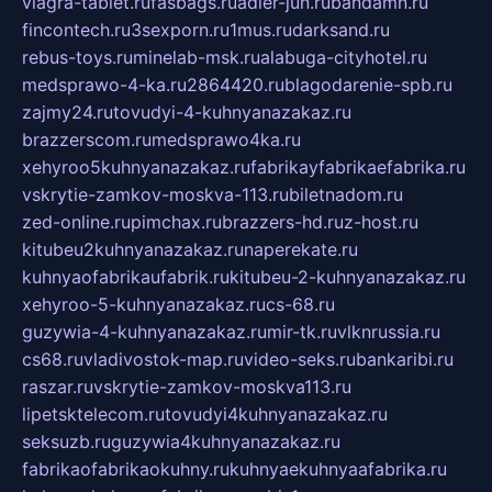
viagra-tablet.ru
fasbags.ru
adler-jun.ru
bandamn.ru
fincontech.ru
3sexporn.ru
1mus.ru
darksand.ru
rebus-toys.ru
minelab-msk.ru
alabuga-cityhotel.ru
medsprawo-4-ka.ru
2864420.ru
blagodarenie-spb.ru
zajmy24.ru
tovudyi-4-kuhnyanazakaz.ru
brazzerscom.ru
medsprawo4ka.ru
xehyroo5kuhnyanazakaz.ru
fabrikayfabrikaefabrika.ru
vskrytie-zamkov-moskva-113.ru
biletnadom.ru
zed-online.ru
pimchax.ru
brazzers-hd.ru
z-host.ru
kitubeu2kuhnyanazakaz.ru
naperekate.ru
kuhnyaofabrikaufabrik.ru
kitubeu-2-kuhnyanazakaz.ru
xehyroo-5-kuhnyanazakaz.ru
cs-68.ru
guzywia-4-kuhnyanazakaz.ru
mir-tk.ru
vlknrussia.ru
cs68.ru
vladivostok-map.ru
video-seks.ru
bankaribi.ru
raszar.ru
vskrytie-zamkov-moskva113.ru
lipetsktelecom.ru
tovudyi4kuhnyanazakaz.ru
seksuzb.ru
guzywia4kuhnyanazakaz.ru
fabrikaofabrikaokuhny.ru
kuhnyaekuhnyaafabrika.ru