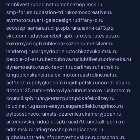
mobilvest.ru
bbd.net.ru
mebelshop.msk.ru
smp-forum.ru
bastion-td.ru
kosmoscreative.ru
avrmotors.ru
art-galadesign.ru
tiffany-c.ru
ecostep-samara.ru
d-p.spb.ru
галактика73.рф
sko.com.ru
davitamebel-spb.ru
fotsis.ru
tesiaes.ru
kokoroyari.spb.ru
blesna-kazan.ru
mossilver.ru
lenderoq.ru
sergeydobrin.ru
tochkazvuka.msk.ru
people-of-art.ru
bezzubova.ru
clubtibet.ru
orior-aks.ru
dynamoauto.ru
szk-favorit.ru
carlines.ru
flatnsk.ru
kingbolenskaner.ru
alex-motor.ru
astroline.net.ru
act1.spb.ru
polyglot.com.ru
gidlipetsk.ru
ooo-driada.ru
detsad125.ru
mir-zdoroviya.ru
bruslanovo.ru
siterem.ru
council.spb.ru
лодкипатриот.рф
kafekolizey.ru
iclub.net.ru
gazon-easy.ru
sugarepilekb.ru
grinox.ru
pylesostineco.ru
msts-ozarenie.ru
kameryjooan.ru
artemovskij.ru
dopler.spb.ru
aid70.ru
metall-perm.ru
ndm.msk.ru
ratingzooshop.ru
apiaccess.ru
globalautotrade.info
bezverhovskoe.ru
drsschool.ru