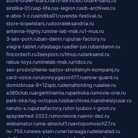
store-brawl-stars.ru
kts-services.ru
dark-sand.ru
sindika-01.ru
sp-life.ru
x-legion.ru
sib-archives.ru
e-abis-1-c.ru
sindika01.ru
venda-festival.ru
store-brawlstars.ru
dooraleksandria.ru
antenna-highly.ru
mine-lab-msk.ru
1-mus.ru
3-sex-porn.ru
ban-damn.ru
purse-factory.ru
viagra-tablet.ru
fasbags.ru
adler-jun.ru
bandamn.ru
fincontech.ru
3sexporn.ru
1mus.ru
darksand.ru
rebus-toys.ru
minelab-msk.ru
rtdco.ru
seo-prodvizhenie-sajtov-stroitelnyh-kompanij.ru
card-voice.ru
rulonnyygazon177.ru
snow-guard.ru
domizbrusa-9x12spb.ru
demaholding.ru
aalse.ru
a380club.ru
argentinamia.ru
perkoka.ru
movie-one.ru
perk-oka.ru
g-octopus.ru
sibarchives.ru
andreislyusar.ru
naruto-x.ru
pursefactory.ru
tor-lyubov-i-grom.ru
spayderhed-2022.ru
movieone.ru
evro-dez.ru
webamator.ru
ma-absolut1.ru
avtopomosch27.ru
nv-750.ru
news-plain.ru
nertansaga.ru
delanalad.ru