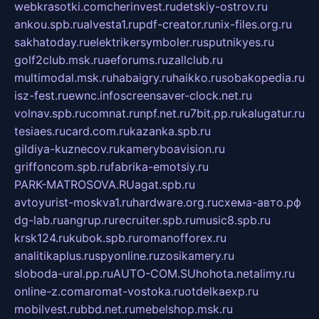
webkrasotki.com
cherinvest.ru
detskiy-ostrov.ru
ankou.spb.ru
alvesta1.ru
pdf-creator.ru
nix-files.org.ru
sakhatoday.ru
elektrikersymboler.ru
sputnikyes.ru
golf2club.msk.ru
aeforums.ru
zallclub.ru
multimodal.msk.ru
habaigry.ru
haikko.ru
sobakopedia.ru
isz-fest.ru
ewnc.info
screensaver-clock.net.ru
volnav.spb.ru
comnat.ru
npf.net.ru
7bit.pp.ru
kalugatur.ru
tesiaes.ru
card.com.ru
kazanka.spb.ru
gildiya-kuznecov.ru
kameryboavision.ru
griffoncom.spb.ru
fabrika-emotsiy.ru
PARK-MATROSOVA.RU
agat.spb.ru
avtoyurist-moskva1.ru
hardware.org.ru
схема-авто.рф
dg-lab.ru
angrup.ru
recruiter.spb.ru
music8.spb.ru
krsk124.ru
kubok.spb.ru
romanofforex.ru
analitikaplus.ru
spyonline.ru
zosikamery.ru
sloboda-ural.pp.ru
AUTO-COM.SU
hohota.net
alimy.ru
online-z.com
aromat-vostoka.ru
otdelkaexp.ru
mobilvest.ru
bbd.net.ru
mebelshop.msk.ru