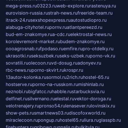
mega-press.ru
03223.ru
web-explore.ru
rastenuya.ru
eurovision-russia.ru
strah-news.ru
freeride-team.ru
itrack-24.ru
sexshopexpress.ru
autostudiopro.ru
alabuga-cityhotel.ru
pornv.ru
atlantpereezd.ru
bud-em-znakomye.ru
a-cdc.ru
elektrostal-news.ru
korolevremont-market.ru
budem-znakomye.ru
oooagrosnab.ru
fpodaso.ru
emfire.ru
pro-otdelky.ru
ukrasotki.ru
seksuzbek.ru
seks-uzbek.ru
porno-vk.ru
sovratili.ru
olecoon.ru
vd-dosug.ru
adonyev.ru
rbc-news.ru
porno-skvirt.ru
krospr.ru
13autor-kolonka.ru
sormol.ru
2rich.ru
hostel-65.ru
hostserve.ru
porno-na-russkom.ru
mishinlab.ru
neznobi.ru
bigfatcc.ru
habble.ru
starbucksvia.ru
delfinet.ru
silvernano.ru
elestal.ru
vektor-doroga.ru
velotrenajery.ru
pronso54.ru
lenasever.ru
lovinskix.ru
show-pets.ru
smartnews03.ru
discofoxworld.ru
miraclecoon.ru
pongup.ru
hostel65.ru
liura.ru
glasspb.ru
firehunters.ru
gribowo.ru
gnalis.ru
bulkitula.ru