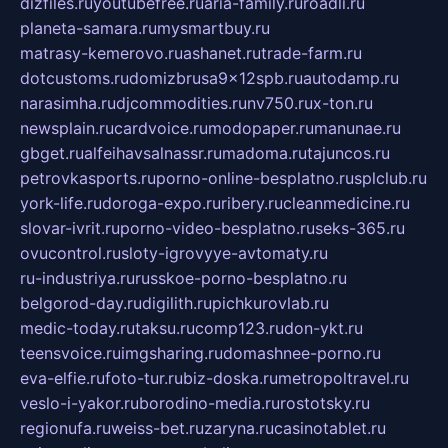
dizfiles.ru
youtubefree.ru
aria-family.ru
roadli.ru
planeta-samara.ru
mysmartbuy.ru
matrasy-kemerovo.ru
ashanet.ru
trade-farm.ru
dotcustoms.ru
domizbrusa9x12spb.ru
autodamp.ru
narasimha.ru
djcommodities.ru
nv750.ru
x-ton.ru
newsplain.ru
cardvoice.ru
modopaper.ru
manunae.ru
gbget.ru
alfeihavsalnassr.ru
madoma.ru
tajuncos.ru
petrovkasports.ru
porno-online-besplatno.ru
splclub.ru
york-life.ru
doroga-expo.ru
ribery.ru
cleanmedicine.ru
slovar-ivrit.ru
porno-video-besplatno.ru
seks-365.ru
ovucontrol.ru
sloty-igrovyye-avtomaty.ru
ru-industriya.ru
russkoe-porno-besplatno.ru
belgorod-day.ru
digilith.ru
pichkurovlab.ru
medic-today.ru
taksu.ru
comp123.ru
don-ykt.ru
teensvoice.ru
imgsharing.ru
domashnee-porno.ru
eva-elfie.ru
foto-tur.ru
biz-doska.ru
metropoltravel.ru
veslo-i-yakor.ru
borodino-media.ru
rostotsky.ru
regionufa.ru
weiss-bet.ru
zaryna.ru
casinotablet.ru