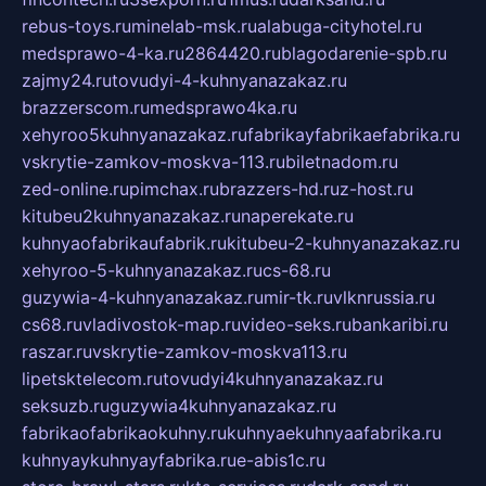
rebus-toys.ru
minelab-msk.ru
alabuga-cityhotel.ru
medsprawo-4-ka.ru
2864420.ru
blagodarenie-spb.ru
zajmy24.ru
tovudyi-4-kuhnyanazakaz.ru
brazzerscom.ru
medsprawo4ka.ru
xehyroo5kuhnyanazakaz.ru
fabrikayfabrikaefabrika.ru
vskrytie-zamkov-moskva-113.ru
biletnadom.ru
zed-online.ru
pimchax.ru
brazzers-hd.ru
z-host.ru
kitubeu2kuhnyanazakaz.ru
naperekate.ru
kuhnyaofabrikaufabrik.ru
kitubeu-2-kuhnyanazakaz.ru
xehyroo-5-kuhnyanazakaz.ru
cs-68.ru
guzywia-4-kuhnyanazakaz.ru
mir-tk.ru
vlknrussia.ru
cs68.ru
vladivostok-map.ru
video-seks.ru
bankaribi.ru
raszar.ru
vskrytie-zamkov-moskva113.ru
lipetsktelecom.ru
tovudyi4kuhnyanazakaz.ru
seksuzb.ru
guzywia4kuhnyanazakaz.ru
fabrikaofabrikaokuhny.ru
kuhnyaekuhnyaafabrika.ru
kuhnyaykuhnyayfabrika.ru
e-abis1c.ru