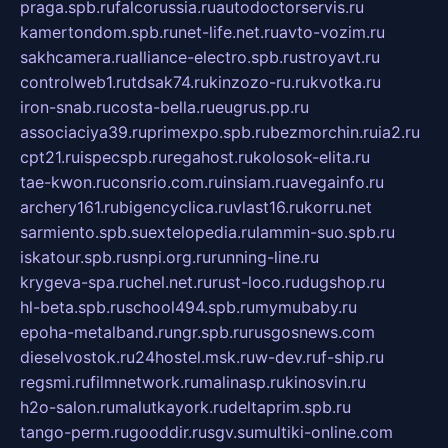
praga.spb.ru
falcorussia.ru
autodoctorservis.ru
kamertondom.spb.ru
net-life.net.ru
avto-vozim.ru
sakhcamera.ru
alliance-electro.spb.ru
stroyavt.ru
controlweb1.ru
tdsak74.ru
kinzozo-ru.ru
kvotka.ru
iron-snab.ru
costa-bella.ru
eugrus.pp.ru
associaciya39.ru
primexpo.spb.ru
bezmorchin.ru
ia2.ru
cpt21.ru
ispecspb.ru
regahost.ru
kolosok-elita.ru
tae-kwon.ru
consrio.com.ru
insiam.ru
avegainfo.ru
archery161.ru
bigencyclica.ru
vlast16.ru
korru.net
sarmiento.spb.su
extelopedia.ru
lammin-suo.spb.ru
iskatour.spb.ru
snpi.org.ru
running-line.ru
krygeva-spa.ru
chel.net.ru
rust-loco.ru
dugshop.ru
hl-beta.spb.ru
school494.spb.ru
mymubaby.ru
epoha-metalband.ru
ngr.spb.ru
rusgosnews.com
dieselvostok.ru
24hostel.msk.ru
w-dev.ru
f-ship.ru
regsmi.ru
filmnetwork.ru
malinasp.ru
kinosvin.ru
h2o-salon.ru
malutkayork.ru
deltaprim.spb.ru
tango-perm.ru
gooddir.ru
sgv.su
multiki-online.com