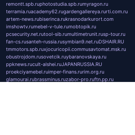
remontt.spb.ru
photostudia.spb.ru
myragon.ru
terramia.ru
academy62.ru
gardengallereya.ru
rti.com.ru
artem-news.ru
biserinca.ru
krasnodarkurort.com
imshowtv.ru
mebel-v-tule.ru
mobtopik.ru
pcsecurity.net.ru
tool-sib.ru
multimetrunit.ru
sp-tour.ru
fan-cs.ru
santeh-russia.ru
symbian9.net.ru
DSHAIR.RU
tmmotors.spb.ru
xjocuricopii.com
musavtomat.msk.ru
obustrojdom.ru
sovetcik.ru
ybaranovskaya.ru
ppknews.ru
cult-alshei.ru
JAPANRUSSIA.RU
proekciyamebel.ru
imper-finans.ru
rim.org.ru
glamourai.ru
brassminus.ru
zabor-pro.ru
ftn.pp.ru
dorogoe58.ru
laimengpacker.ru
kuzova-zapchasti.ru
sageerp.ru
taxodrom.ru
dsrazvitie.ru
hardcity.net.ru
ratinghomegames.ru
topservice25.ru
gubernyan.ru
gtglasslined.ru
ii4.ru
tssport.spb.ru
andorra24.com
blackwallstreet.ru
oboimos.ru
optim-doors.com.ru
ikuch.ru
nycr.org.ru
npa21.ru
vremya-ch.spb.ru
desert000.ru
ivtorgi.ru
ifiori.ru
catalog-statei.ru