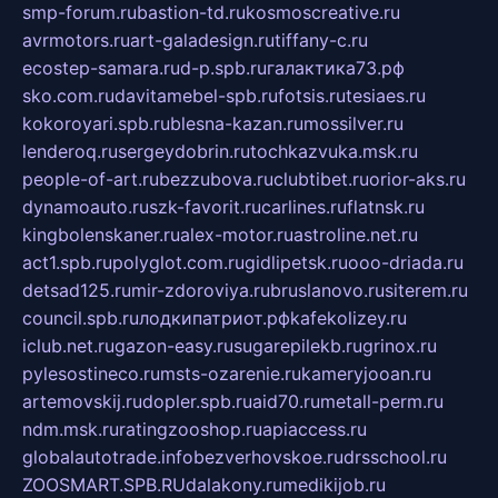
smp-forum.ru
bastion-td.ru
kosmoscreative.ru
avrmotors.ru
art-galadesign.ru
tiffany-c.ru
ecostep-samara.ru
d-p.spb.ru
галактика73.рф
sko.com.ru
davitamebel-spb.ru
fotsis.ru
tesiaes.ru
kokoroyari.spb.ru
blesna-kazan.ru
mossilver.ru
lenderoq.ru
sergeydobrin.ru
tochkazvuka.msk.ru
people-of-art.ru
bezzubova.ru
clubtibet.ru
orior-aks.ru
dynamoauto.ru
szk-favorit.ru
carlines.ru
flatnsk.ru
kingbolenskaner.ru
alex-motor.ru
astroline.net.ru
act1.spb.ru
polyglot.com.ru
gidlipetsk.ru
ooo-driada.ru
detsad125.ru
mir-zdoroviya.ru
bruslanovo.ru
siterem.ru
council.spb.ru
лодкипатриот.рф
kafekolizey.ru
iclub.net.ru
gazon-easy.ru
sugarepilekb.ru
grinox.ru
pylesostineco.ru
msts-ozarenie.ru
kameryjooan.ru
artemovskij.ru
dopler.spb.ru
aid70.ru
metall-perm.ru
ndm.msk.ru
ratingzooshop.ru
apiaccess.ru
globalautotrade.info
bezverhovskoe.ru
drsschool.ru
ZOOSMART.SPB.RU
dalakony.ru
medikijob.ru