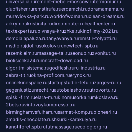
universalia.ru
remont-mebeli-moscow.ru
termomur.ru
clubfisher.ru
remstirufa.ru
erdamchi.ru
doramamama.ru
muraviovka-park.ru
worldofwoman.ru
clean-dreams.ru
arkrym.ru
kristinita.ru
dircomputer.ru
healthenter.ru
textexperts.ru
pivnaya-kruzhka.ru
kinofilmy-2021.ru
demolalapaluza.ru
tanyavanya.ru
remstir-tolyatti.ru
msdip.ru
jdol.ru
sokolovr.ru
newtech-spb.ru
rezemkleim.ru
massage-tai.ru
seonub.ru
zvonitut.ru
biolisichka24.ru
mncraft-download.ru
algoritm-sistema.ru
godflesh.ru
ru-industria.ru
zebra-tlt.ru
okna-proficom.ru
erynok.ru
onlinekinospace.ru
startupstudio-fefu.ru
zarges-ru.ru
gegenjustizunrecht.ru
autobalashov.ru
utrovortu.ru
spiski-firm.ru
elara-m.ru
kinomusorka.ru
mkcslava.ru
2bets.ru
vintovoykompressor.ru
birminghamvsfulham.ru
sarmat-komp.ru
pioneeri.ru
amadis-chocolate.ru
shkurki-karakulya.ru
kanotiforet.spb.ru
tutmassage.ru
ecolog.org.ru