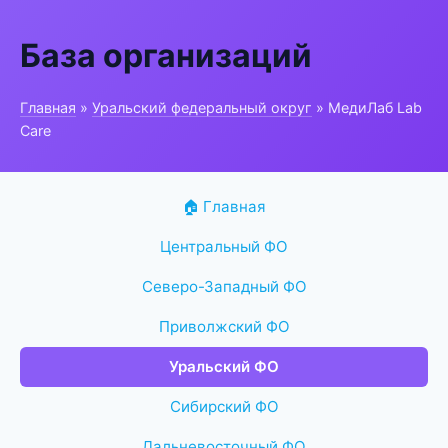
База организаций
Главная
»
Уральский федеральный округ
» МедиЛаб Lab
Care
🏠 Главная
Центральный ФО
Северо-Западный ФО
Приволжский ФО
Уральский ФО
Сибирский ФО
Дальневосточный ФО