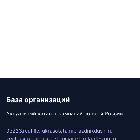
База организаций
Актуальный каталог компаний по всей России
03223.ru
ufille.ru
krasotata.ru
prazdnikdushi.ru
veetbox.ru
cinemapost.ru
ciam-fr.ru
kraft-you.ru