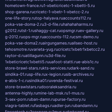
hometown-france.ru
1-xbeticricetc-1-xbetti-5.ru
shop-garena.ru
cricetc-1-xbetr-1-xbetcc-2.ru
one-life-story.ru
top-halyava.ru
accounts112.ru
poka-vse-doma-2.ru
3-d-file.ru
hahahaharms.ru
g2012.ru
tst-1.ru
shaggy-cat.ru
opsmgr.ru
ev-gallery.ru
g-2012.ru
ops-mgr.ru
accounts-112.ru
csm-demo.ru
poka-vse-doma2.ru
airgungames.ru
allseo-host.ru
tehosmotre.ru
varieta-yug.ru
cricetc1xbetr1xbetcc2.ru
raytor-d.ru
atillagunn.ru
3d-file.ru
1xbeticricetc1xbetti5.ru
uafoot-statti.ru
e-abis1c.ru
store-brawl-stars.ru
kts-services.ru
dark-sand.ru
sindika-01.ru
sp-life.ru
x-legion.ru
sib-archives.ru
e-abis-1-c.ru
sindika01.ru
venda-festival.ru
store-brawlstars.ru
dooraleksandria.ru
antenna-highly.ru
mine-lab-msk.ru
1-mus.ru
3-sex-porn.ru
ban-damn.ru
purse-factory.ru
viagra-tablet.ru
fasbags.ru
adler-jun.ru
bandamn.ru
fincontech.ru
3sexporn.ru
1mus.ru
darksand.ru