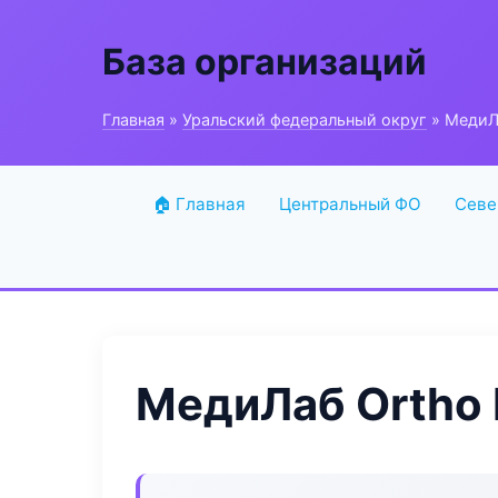
База организаций
Главная
»
Уральский федеральный округ
» МедиЛа
🏠 Главная
Центральный ФО
Севе
МедиЛаб Ortho 