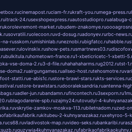
eetbox.ru
cinemapost.ru
ciam-fr.ru
kraft-you.ru
mega-press.ru
.ru
itrack-24.ru
sexshopexpress.ru
autostudiopro.ru
alabuga-ci
ru
korolevremont-market.ru
budem-znakomye.ru
oooagrosna
k.ru
sovratili.ru
olecoon.ru
vd-dosug.ru
adonyev.ru
rbc-news.r
-na-russkom.ru
mishinlab.ru
neznobi.ru
bigfatcc.ru
habble.ru
s
nasever.ru
lovinskix.ru
show-pets.ru
smartnews03.ru
discofox
.ru
bulkitula.ru
hometown-france.ru
1-xbeticricetc-1-xbetti-5.
oka-vse-doma-2.ru
3-d-file.ru
hahahaharms.ru
g2012.ru
tst-1.
se-doma2.ru
airgungames.ru
allseo-host.ru
tehosmotre.ru
var
foot-statti.ru
e-abis1c.ru
store-brawl-stars.ru
kts-services.ru
stival.ru
store-brawlstars.ru
dooraleksandria.ru
antenna-high
sbags.ru
adler-jun.ru
bandamn.ru
fincontech.ru
3sexporn.ru
1mu
0.ru
blagodarenie-spb.ru
zajmy24.ru
tovudyi-4-kuhnyanazak
rika.ru
vskrytie-zamkov-moskva-113.ru
biletnadom.ru
zed-on
ofabrikaufabrik.ru
kitubeu-2-kuhnyanazakaz.ru
xehyroo-5-k
a.ru
cs68.ru
vladivostok-map.ru
video-seks.ru
bankaribi.ru
rasz
ksuzb.ru
guzywia4kuhnyanazakaz.ru
fabrikaofabrikaokuhny.