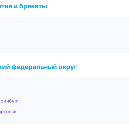
тия и брекеты
ский федеральный округ
еринбург
артовск