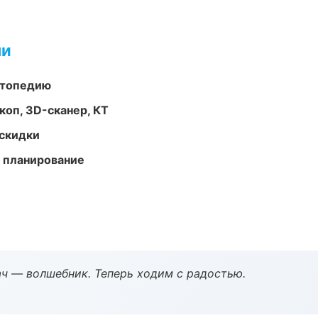
ми
ортопедию
оп, 3D-сканер, КТ
скидки
 планирование
рач — волшебник. Теперь ходим с радостью.