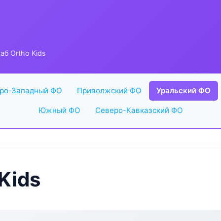
б Ortho Kids
ро-Западный ФО
Приволжский ФО
Уральский ФО
Южный ФО
Северо-Кавказский ФО
Kids