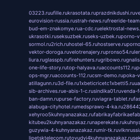
03223.ru
ufille.ru
krasotata.ru
prazdnikdushi.ru
v
eurovision-russia.ru
strah-news.ru
freeride-team
bud-em-znakomye.ru
a-cdc.ru
elektrostal-news.
ukrasotki.ru
seksuzbek.ru
seks-uzbek.ru
porno-v
sormol.ru
2rich.ru
hostel-65.ru
hostserve.ru
porno
vektor-doroga.ru
velotrenajery.ru
pronso54.ru
le
liura.ru
glasspb.ru
firehunters.ru
gribowo.ru
gnalis
one-life-story.ru
top-halyava.ru
accounts112.ru
p
ops-mgr.ru
accounts-112.ru
csm-demo.ru
poka-v
atillagunn.ru
3d-file.ru
1xbeticricetc1xbetti5.ru
ua
sib-archives.ru
e-abis-1-c.ru
sindika01.ru
venda-fe
ban-damn.ru
purse-factory.ru
viagra-tablet.ru
fa
alabuga-cityhotel.ru
medsprawo-4-ka.ru
286442
xehyroo5kuhnyanazakaz.ru
fabrikayfabrikaefab
kitubeu2kuhnyanazakaz.ru
naperekate.ru
kuhnya
guzywia-4-kuhnyanazakaz.ru
mir-tk.ru
vlknrussi
lipetsktelecom.ru
tovudyi4kuhnyanazakaz.ru
se