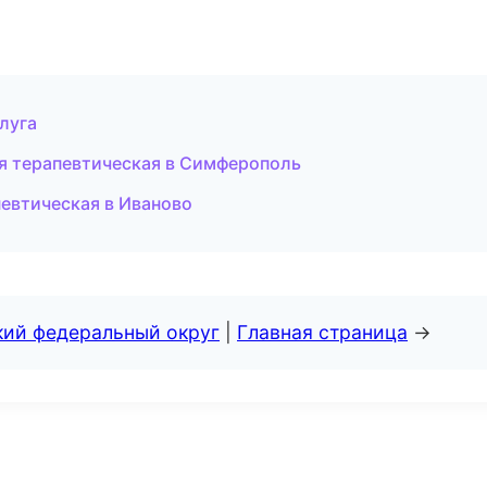
луга
я терапевтическая в Симферополь
евтическая в Иваново
кий федеральный округ
|
Главная страница
→