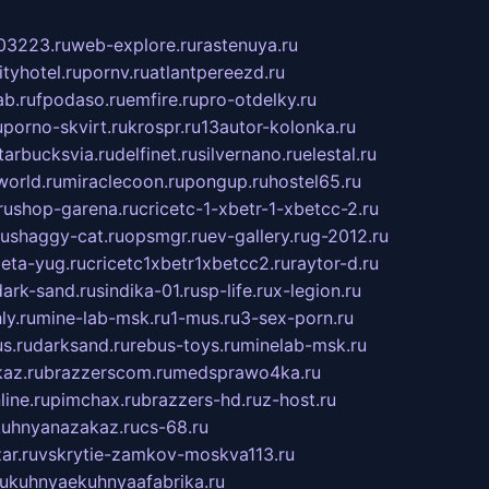
03223.ru
web-explore.ru
rastenuya.ru
tyhotel.ru
pornv.ru
atlantpereezd.ru
b.ru
fpodaso.ru
emfire.ru
pro-otdelky.ru
u
porno-skvirt.ru
krospr.ru
13autor-kolonka.ru
tarbucksvia.ru
delfinet.ru
silvernano.ru
elestal.ru
world.ru
miraclecoon.ru
pongup.ru
hostel65.ru
ru
shop-garena.ru
cricetc-1-xbetr-1-xbetcc-2.ru
ru
shaggy-cat.ru
opsmgr.ru
ev-gallery.ru
g-2012.ru
ieta-yug.ru
cricetc1xbetr1xbetcc2.ru
raytor-d.ru
dark-sand.ru
sindika-01.ru
sp-life.ru
x-legion.ru
ly.ru
mine-lab-msk.ru
1-mus.ru
3-sex-porn.ru
s.ru
darksand.ru
rebus-toys.ru
minelab-msk.ru
az.ru
brazzerscom.ru
medsprawo4ka.ru
line.ru
pimchax.ru
brazzers-hd.ru
z-host.ru
uhnyanazakaz.ru
cs-68.ru
ar.ru
vskrytie-zamkov-moskva113.ru
ru
kuhnyaekuhnyaafabrika.ru