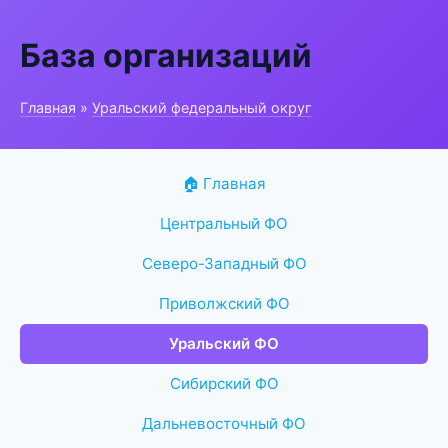
База организаций
Главная
»
Уральский федеральный округ
🏠 Главная
Центральный ФО
Северо-Западный ФО
Приволжский ФО
Уральский ФО
Сибирский ФО
Дальневосточный ФО