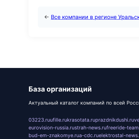
←
Все компании в регионе Уральс
База организаций
Актуальный каталог компаний по всей Рос
03223.ru
ufille.ru
krasotata.ru
prazdnikdushi.ru
v
eurovision-russia.ru
strah-news.ru
freeride-team
bud-em-znakomye.ru
a-cdc.ru
elektrostal-news.