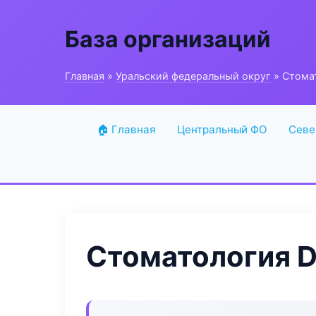
База организаций
Главная
»
Уральский федеральный округ
» Стомат
🏠 Главная
Центральный ФО
Севе
Стоматология De