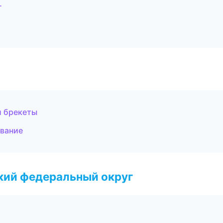
г
и брекеты
ование
ский федеральный округ