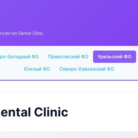
ология Dental Clinic
ро-Западный ФО
Приволжский ФО
Уральский ФО
Южный ФО
Северо-Кавказский ФО
ntal Clinic