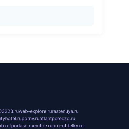
03223.ru
web-explore.ru
rastenuya.ru
tyhotel.ru
pornv.ru
atlantpereezd.ru
b.ru
fpodaso.ru
emfire.ru
pro-otdelky.ru