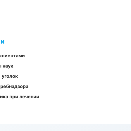
ми
 клиентами
ы наук
 уголок
требнадзора
тика при лечении