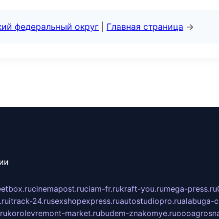
кий федеральный округ
|
Главная страница
→
сии
eetbox.ru
cinemapost.ru
ciam-fr.ru
kraft-you.ru
mega-press.ru
.ru
itrack-24.ru
sexshopexpress.ru
autostudiopro.ru
alabuga-ci
ru
korolevremont-market.ru
budem-znakomye.ru
oooagrosna