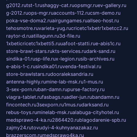
g2012.ru
tst-1.ru
shaggy-cat.ru
opsmgr.ru
ev-gallery.ru
g-2012.ru
ops-mgr.ru
accounts-112.ru
csm-demo.ru
poka-vse-doma2.ru
airgungames.ru
allseo-host.ru
tehosmotre.ru
varieta-yug.ru
cricetc1xbetr1xbetcc2.ru
raytor-d.ru
atillagunn.ru
3d-file.ru
1xbeticricetc1xbetti5.ru
uafoot-statti.ru
e-abis1c.ru
store-brawl-stars.ru
kts-services.ru
dark-sand.ru
sindika-01.ru
sp-life.ru
x-legion.ru
sib-archives.ru
e-abis-1-c.ru
sindika01.ru
venda-festival.ru
store-brawlstars.ru
dooraleksandria.ru
antenna-highly.ru
mine-lab-msk.ru
1-mus.ru
3-sex-porn.ru
ban-damn.ru
purse-factory.ru
viagra-tablet.ru
fasbags.ru
adler-jun.ru
bandamn.ru
fincontech.ru
3sexporn.ru
1mus.ru
darksand.ru
rebus-toys.ru
minelab-msk.ru
alabuga-cityhotel.ru
medsprawo-4-ka.ru
2864420.ru
blagodarenie-spb.ru
zajmy24.ru
tovudyi-4-kuhnyanazakaz.ru
brazzerscom.ru
medsprawo4ka.ru