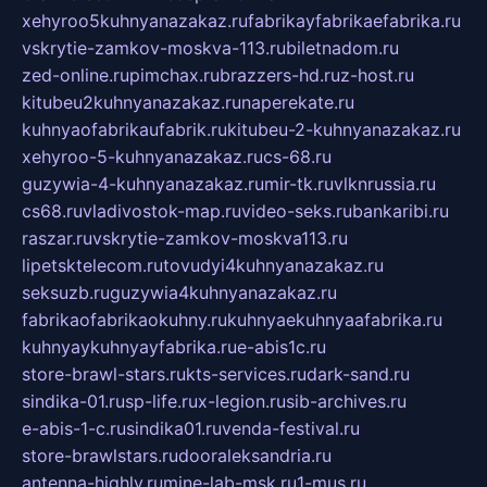
xehyroo5kuhnyanazakaz.ru
fabrikayfabrikaefabrika.ru
vskrytie-zamkov-moskva-113.ru
biletnadom.ru
zed-online.ru
pimchax.ru
brazzers-hd.ru
z-host.ru
kitubeu2kuhnyanazakaz.ru
naperekate.ru
kuhnyaofabrikaufabrik.ru
kitubeu-2-kuhnyanazakaz.ru
xehyroo-5-kuhnyanazakaz.ru
cs-68.ru
guzywia-4-kuhnyanazakaz.ru
mir-tk.ru
vlknrussia.ru
cs68.ru
vladivostok-map.ru
video-seks.ru
bankaribi.ru
raszar.ru
vskrytie-zamkov-moskva113.ru
lipetsktelecom.ru
tovudyi4kuhnyanazakaz.ru
seksuzb.ru
guzywia4kuhnyanazakaz.ru
fabrikaofabrikaokuhny.ru
kuhnyaekuhnyaafabrika.ru
kuhnyaykuhnyayfabrika.ru
e-abis1c.ru
store-brawl-stars.ru
kts-services.ru
dark-sand.ru
sindika-01.ru
sp-life.ru
x-legion.ru
sib-archives.ru
e-abis-1-c.ru
sindika01.ru
venda-festival.ru
store-brawlstars.ru
dooraleksandria.ru
antenna-highly.ru
mine-lab-msk.ru
1-mus.ru