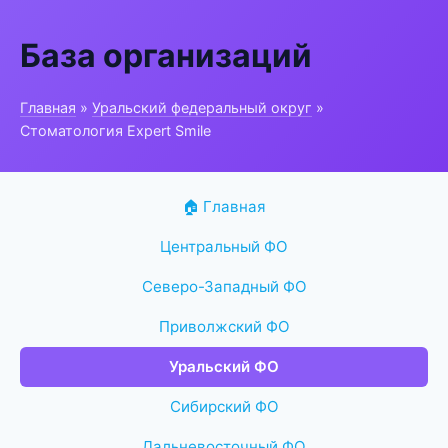
База организаций
Главная
»
Уральский федеральный округ
»
Стоматология Expert Smile
🏠 Главная
Центральный ФО
Северо-Западный ФО
Приволжский ФО
Уральский ФО
Сибирский ФО
Дальневосточный ФО