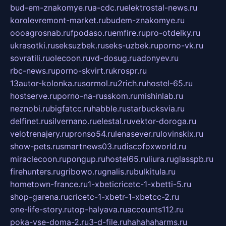
bud-em-znakomye.ru
a-cdc.ru
elektrostal-news.ru
korolevremont-market.ru
budem-znakomye.ru
oooagrosnab.ru
fpodaso.ru
emfire.ru
pro-otdelky.ru
ukrasotki.ru
seksuzbek.ru
seks-uzbek.ru
porno-vk.ru
sovratili.ru
olecoon.ru
vd-dosug.ru
adonyev.ru
rbc-news.ru
porno-skvirt.ru
krospr.ru
13autor-kolonka.ru
sormol.ru
2rich.ru
hostel-65.ru
hostserve.ru
porno-na-russkom.ru
mishinlab.ru
neznobi.ru
bigfatcc.ru
habble.ru
starbucksvia.ru
delfinet.ru
silvernano.ru
elestal.ru
vektor-doroga.ru
velotrenajery.ru
pronso54.ru
lenasever.ru
lovinskix.ru
show-pets.ru
smartnews03.ru
discofoxworld.ru
miraclecoon.ru
pongup.ru
hostel65.ru
liura.ru
glasspb.ru
firehunters.ru
gribowo.ru
gnalis.ru
bulkitula.ru
hometown-france.ru
1-xbeticricetc-1-xbetti-5.ru
shop-garena.ru
cricetc-1-xbetr-1-xbetcc-2.ru
one-life-story.ru
top-halyava.ru
accounts112.ru
poka-vse-doma-2.ru
3-d-file.ru
hahahaharms.ru