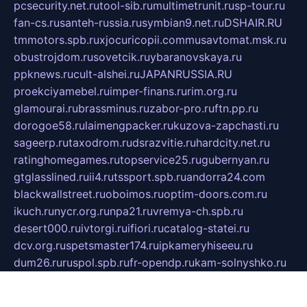
pcsecurity.net.ru
tool-sib.ru
multimetrunit.ru
sp-tour.ru
fan-cs.ru
santeh-russia.ru
symbian9.net.ru
DSHAIR.RU
tmmotors.spb.ru
xjocuricopii.com
musavtomat.msk.ru
obustrojdom.ru
sovetcik.ru
ybaranovskaya.ru
ppknews.ru
cult-alshei.ru
JAPANRUSSIA.RU
proekciyamebel.ru
imper-finans.ru
rim.org.ru
glamourai.ru
brassminus.ru
zabor-pro.ru
ftn.pp.ru
dorogoe58.ru
laimengpacker.ru
kuzova-zapchasti.ru
sageerp.ru
taxodrom.ru
dsrazvitie.ru
hardcity.net.ru
ratinghomegames.ru
topservice25.ru
gubernyan.ru
gtglasslined.ru
ii4.ru
tssport.spb.ru
andorra24.com
blackwallstreet.ru
oboimos.ru
optim-doors.com.ru
ikuch.ru
nycr.org.ru
npa21.ru
vremya-ch.spb.ru
desert000.ru
ivtorgi.ru
ifiori.ru
catalog-statei.ru
dcv.org.ru
spetsmaster174.ru
ipkameryhiseeu.ru
dum26.ru
ruspol.spb.ru
fr-opendp.ru
kam-solnyshko.ru
cheyenne-arapaho.ru
sevzapmetal.spb.ru
ted-lapidus.spb.ru
parasite-eliminator.ru