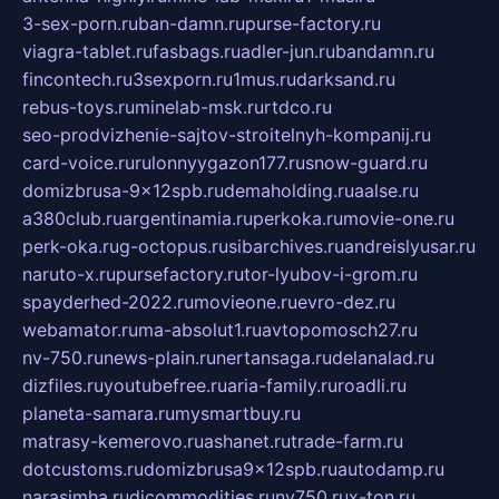
3-sex-porn.ru
ban-damn.ru
purse-factory.ru
viagra-tablet.ru
fasbags.ru
adler-jun.ru
bandamn.ru
fincontech.ru
3sexporn.ru
1mus.ru
darksand.ru
rebus-toys.ru
minelab-msk.ru
rtdco.ru
seo-prodvizhenie-sajtov-stroitelnyh-kompanij.ru
card-voice.ru
rulonnyygazon177.ru
snow-guard.ru
domizbrusa-9x12spb.ru
demaholding.ru
aalse.ru
a380club.ru
argentinamia.ru
perkoka.ru
movie-one.ru
perk-oka.ru
g-octopus.ru
sibarchives.ru
andreislyusar.ru
naruto-x.ru
pursefactory.ru
tor-lyubov-i-grom.ru
spayderhed-2022.ru
movieone.ru
evro-dez.ru
webamator.ru
ma-absolut1.ru
avtopomosch27.ru
nv-750.ru
news-plain.ru
nertansaga.ru
delanalad.ru
dizfiles.ru
youtubefree.ru
aria-family.ru
roadli.ru
planeta-samara.ru
mysmartbuy.ru
matrasy-kemerovo.ru
ashanet.ru
trade-farm.ru
dotcustoms.ru
domizbrusa9x12spb.ru
autodamp.ru
narasimha.ru
djcommodities.ru
nv750.ru
x-ton.ru