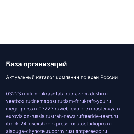
База организаций
Актуальный каталог компаний по всей России
03223.ru
ufille.ru
krasotata.ru
prazdnikdushi.ru
veetbox.ru
cinemapost.ru
ciam-fr.ru
kraft-you.ru
mega-press.ru
03223.ru
web-explore.ru
rastenuya.ru
eurovision-russia.ru
strah-news.ru
freeride-team.ru
itrack-24.ru
sexshopexpress.ru
autostudiopro.ru
alabuga-cityhotel.ru
pornv.ru
atlantpereezd.ru