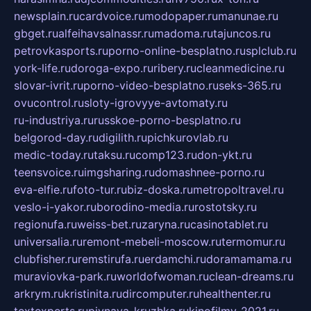
newsplain.ru
cardvoice.ru
modopaper.ru
manunae.ru
gbget.ru
alfeihavsalnassr.ru
madoma.ru
tajuncos.ru
petrovkasports.ru
porno-online-besplatno.ru
splclub.ru
york-life.ru
doroga-expo.ru
ribery.ru
cleanmedicine.ru
slovar-ivrit.ru
porno-video-besplatno.ru
seks-365.ru
ovucontrol.ru
sloty-igrovyye-avtomaty.ru
ru-industriya.ru
russkoe-porno-besplatno.ru
belgorod-day.ru
digilith.ru
pichkurovlab.ru
medic-today.ru
taksu.ru
comp123.ru
don-ykt.ru
teensvoice.ru
imgsharing.ru
domashnee-porno.ru
eva-elfie.ru
foto-tur.ru
biz-doska.ru
metropoltravel.ru
veslo-i-yakor.ru
borodino-media.ru
rostotsky.ru
regionufa.ru
weiss-bet.ru
zaryna.ru
casinotablet.ru
universalia.ru
remont-mebeli-moscow.ru
termomur.ru
clubfisher.ru
remstirufa.ru
erdamchi.ru
doramamama.ru
muraviovka-park.ru
worldofwoman.ru
clean-dreams.ru
arkrym.ru
kristinita.ru
dircomputer.ru
healthenter.ru
textexperts.ru
pivnaya-kruzhka.ru
kinofilmy-2021.ru