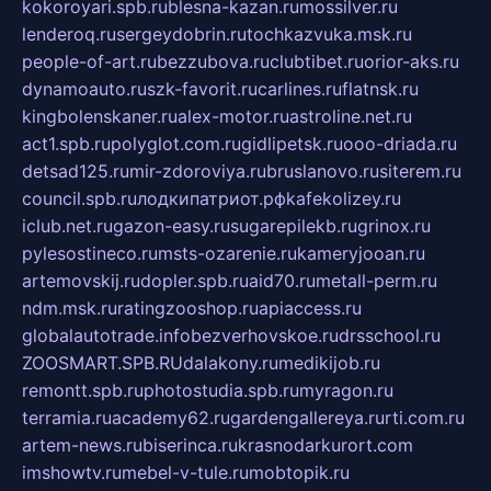
kokoroyari.spb.ru
blesna-kazan.ru
mossilver.ru
lenderoq.ru
sergeydobrin.ru
tochkazvuka.msk.ru
people-of-art.ru
bezzubova.ru
clubtibet.ru
orior-aks.ru
dynamoauto.ru
szk-favorit.ru
carlines.ru
flatnsk.ru
kingbolenskaner.ru
alex-motor.ru
astroline.net.ru
act1.spb.ru
polyglot.com.ru
gidlipetsk.ru
ooo-driada.ru
detsad125.ru
mir-zdoroviya.ru
bruslanovo.ru
siterem.ru
council.spb.ru
лодкипатриот.рф
kafekolizey.ru
iclub.net.ru
gazon-easy.ru
sugarepilekb.ru
grinox.ru
pylesostineco.ru
msts-ozarenie.ru
kameryjooan.ru
artemovskij.ru
dopler.spb.ru
aid70.ru
metall-perm.ru
ndm.msk.ru
ratingzooshop.ru
apiaccess.ru
globalautotrade.info
bezverhovskoe.ru
drsschool.ru
ZOOSMART.SPB.RU
dalakony.ru
medikijob.ru
remontt.spb.ru
photostudia.spb.ru
myragon.ru
terramia.ru
academy62.ru
gardengallereya.ru
rti.com.ru
artem-news.ru
biserinca.ru
krasnodarkurort.com
imshowtv.ru
mebel-v-tule.ru
mobtopik.ru