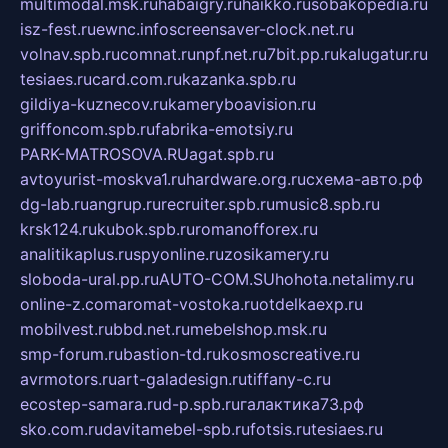
multimodal.msk.ru
habaigry.ru
haikko.ru
sobakopedia.ru
isz-fest.ru
ewnc.info
screensaver-clock.net.ru
volnav.spb.ru
comnat.ru
npf.net.ru
7bit.pp.ru
kalugatur.ru
tesiaes.ru
card.com.ru
kazanka.spb.ru
gildiya-kuznecov.ru
kameryboavision.ru
griffoncom.spb.ru
fabrika-emotsiy.ru
PARK-MATROSOVA.RU
agat.spb.ru
avtoyurist-moskva1.ru
hardware.org.ru
схема-авто.рф
dg-lab.ru
angrup.ru
recruiter.spb.ru
music8.spb.ru
krsk124.ru
kubok.spb.ru
romanofforex.ru
analitikaplus.ru
spyonline.ru
zosikamery.ru
sloboda-ural.pp.ru
AUTO-COM.SU
hohota.net
alimy.ru
online-z.com
aromat-vostoka.ru
otdelkaexp.ru
mobilvest.ru
bbd.net.ru
mebelshop.msk.ru
smp-forum.ru
bastion-td.ru
kosmoscreative.ru
avrmotors.ru
art-galadesign.ru
tiffany-c.ru
ecostep-samara.ru
d-p.spb.ru
галактика73.рф
sko.com.ru
davitamebel-spb.ru
fotsis.ru
tesiaes.ru