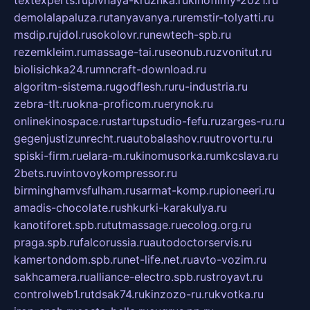
demolalapaluza.ru
tanyavanya.ru
remstir-tolyatti.ru
msdip.ru
jdol.ru
sokolovr.ru
newtech-spb.ru
rezemkleim.ru
massage-tai.ru
seonub.ru
zvonitut.ru
biolisichka24.ru
mncraft-download.ru
algoritm-sistema.ru
godflesh.ru
ru-industria.ru
zebra-tlt.ru
okna-proficom.ru
erynok.ru
onlinekinospace.ru
startupstudio-fefu.ru
zarges-ru.ru
gegenjustizunrecht.ru
autobalashov.ru
utrovortu.ru
spiski-firm.ru
elara-m.ru
kinomusorka.ru
mkcslava.ru
2bets.ru
vintovoykompressor.ru
birminghamvsfulham.ru
sarmat-komp.ru
pioneeri.ru
amadis-chocolate.ru
shkurki-karakulya.ru
kanotiforet.spb.ru
tutmassage.ru
ecolog.org.ru
praga.spb.ru
falcorussia.ru
autodoctorservis.ru
kamertondom.spb.ru
net-life.net.ru
avto-vozim.ru
sakhcamera.ru
alliance-electro.spb.ru
stroyavt.ru
controlweb1.ru
tdsak74.ru
kinzozo-ru.ru
kvotka.ru