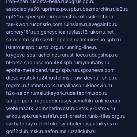
iron-snab.ru
costa-bella.ru
eugrus.pp.ru
associaciya39.ru
primexpo.spb.ru
bezmorchin.ru
ia2.ru
cpt21.ru
ispecspb.ru
regahost.ru
kolosok-elita.ru
tae-kwon.ru
consrio.com.ru
insiam.ru
avegainfo.ru
archery161.ru
bigencyclica.ru
vlast16.ru
korru.net
sarmiento.spb.su
extelopedia.ru
lammin-suo.spb.ru
iskatour.spb.ru
snpi.org.ru
running-line.ru
krygeva-spa.ru
chel.net.ru
rust-loco.ru
dugshop.ru
hl-beta.spb.ru
school494.spb.ru
mymubaby.ru
epoha-metalband.ru
ngr.spb.ru
rusgosnews.com
dieselvostok.ru
24hostel.msk.ru
w-dev.ru
f-ship.ru
regsmi.ru
filmnetwork.ru
malinasp.ru
kinosvin.ru
h2o-salon.ru
malutkayork.ru
deltaprim.spb.ru
tango-perm.ru
gooddir.ru
sgv.su
multiki-online.com
webkrasotki.com
cherinvest.ru
detskiy-ostrov.ru
ankou.spb.ru
alvesta1.ru
pdf-creator.ru
nix-files.org.ru
sakhatoday.ru
elektrikersymboler.ru
sputnikyes.ru
golf2club.msk.ru
aeforums.ru
zallclub.ru