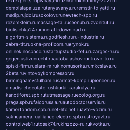
textexperts.ru
pivnaya-kruzhka.ru
kinofilmy-2021.ru
demolalapaluza.ru
tanyavanya.ru
remstir-tolyatti.ru
msdip.ru
jdol.ru
sokolovr.ru
newtech-spb.ru
rezemkleim.ru
massage-tai.ru
seonub.ru
zvonitut.ru
biolisichka24.ru
mncraft-download.ru
algoritm-sistema.ru
godflesh.ru
ru-industria.ru
zebra-tlt.ru
okna-proficom.ru
erynok.ru
onlinekinospace.ru
startupstudio-fefu.ru
zarges-ru.ru
gegenjustizunrecht.ru
autobalashov.ru
utrovortu.ru
spiski-firm.ru
elara-m.ru
kinomusorka.ru
mkcslava.ru
2bets.ru
vintovoykompressor.ru
birminghamvsfulham.ru
sarmat-komp.ru
pioneeri.ru
amadis-chocolate.ru
shkurki-karakulya.ru
kanotiforet.spb.ru
tutmassage.ru
ecolog.org.ru
praga.spb.ru
falcorussia.ru
autodoctorservis.ru
kamertondom.spb.ru
net-life.net.ru
avto-vozim.ru
sakhcamera.ru
alliance-electro.spb.ru
stroyavt.ru
controlweb1.ru
tdsak74.ru
kinzozo-ru.ru
kvotka.ru