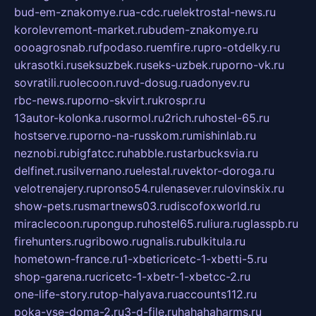
bud-em-znakomye.ru
a-cdc.ru
elektrostal-news.ru
korolevremont-market.ru
budem-znakomye.ru
oooagrosnab.ru
fpodaso.ru
emfire.ru
pro-otdelky.ru
ukrasotki.ru
seksuzbek.ru
seks-uzbek.ru
porno-vk.ru
sovratili.ru
olecoon.ru
vd-dosug.ru
adonyev.ru
rbc-news.ru
porno-skvirt.ru
krospr.ru
13autor-kolonka.ru
sormol.ru
2rich.ru
hostel-65.ru
hostserve.ru
porno-na-russkom.ru
mishinlab.ru
neznobi.ru
bigfatcc.ru
habble.ru
starbucksvia.ru
delfinet.ru
silvernano.ru
elestal.ru
vektor-doroga.ru
velotrenajery.ru
pronso54.ru
lenasever.ru
lovinskix.ru
show-pets.ru
smartnews03.ru
discofoxworld.ru
miraclecoon.ru
pongup.ru
hostel65.ru
liura.ru
glasspb.ru
firehunters.ru
gribowo.ru
gnalis.ru
bulkitula.ru
hometown-france.ru
1-xbeticricetc-1-xbetti-5.ru
shop-garena.ru
cricetc-1-xbetr-1-xbetcc-2.ru
one-life-story.ru
top-halyava.ru
accounts112.ru
poka-vse-doma-2.ru
3-d-file.ru
hahahaharms.ru