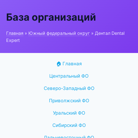
База организаций
Главная
»
Южный федеральный округ
» Дентал Dental
Expert
🏠 Главная
Центральный ФО
Северо-Западный ФО
Приволжский ФО
Уральский ФО
Сибирский ФО
Дальневосточный ФО