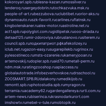
kokoroyari.spb.ru
blesna-kazan.ru
mossilver.ru
lenderoq.ru
sergeydobrin.ru
tochkazvuka.msk.ru
people-of-art.ru
bezzubova.ru
clubtibet.ru
orior-aks.ru
dynamoauto.ru
szk-favorit.ru
carlines.ru
flatnsk.ru
kingbolenskaner.ru
alex-motor.ru
astroline.net.ru
act1.spb.ru
polyglot.com.ru
gidlipetsk.ru
ooo-driada.ru
detsad125.ru
mir-zdoroviya.ru
bruslanovo.ru
siterem.ru
council.spb.ru
лодкипатриот.рф
kafekolizey.ru
iclub.net.ru
gazon-easy.ru
sugarepilekb.ru
grinox.ru
pylesostineco.ru
msts-ozarenie.ru
kameryjooan.ru
artemovskij.ru
dopler.spb.ru
aid70.ru
metall-perm.ru
ndm.msk.ru
ratingzooshop.ru
apiaccess.ru
globalautotrade.info
bezverhovskoe.ru
drsschool.ru
ZOOSMART.SPB.RU
dalakony.ru
medikijob.ru
remontt.spb.ru
photostudia.spb.ru
myragon.ru
terramia.ru
academy62.ru
gardengallereya.ru
rti.com.ru
artem-news.ru
biserinca.ru
krasnodarkurort.com
imshowtv.ru
mebel-v-tule.ru
mobtopik.ru