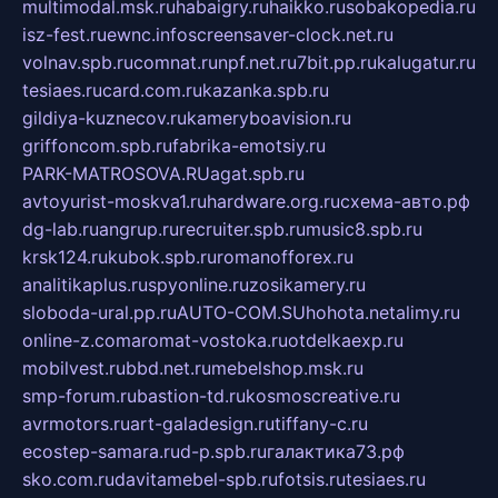
multimodal.msk.ru
habaigry.ru
haikko.ru
sobakopedia.ru
isz-fest.ru
ewnc.info
screensaver-clock.net.ru
volnav.spb.ru
comnat.ru
npf.net.ru
7bit.pp.ru
kalugatur.ru
tesiaes.ru
card.com.ru
kazanka.spb.ru
gildiya-kuznecov.ru
kameryboavision.ru
griffoncom.spb.ru
fabrika-emotsiy.ru
PARK-MATROSOVA.RU
agat.spb.ru
avtoyurist-moskva1.ru
hardware.org.ru
схема-авто.рф
dg-lab.ru
angrup.ru
recruiter.spb.ru
music8.spb.ru
krsk124.ru
kubok.spb.ru
romanofforex.ru
analitikaplus.ru
spyonline.ru
zosikamery.ru
sloboda-ural.pp.ru
AUTO-COM.SU
hohota.net
alimy.ru
online-z.com
aromat-vostoka.ru
otdelkaexp.ru
mobilvest.ru
bbd.net.ru
mebelshop.msk.ru
smp-forum.ru
bastion-td.ru
kosmoscreative.ru
avrmotors.ru
art-galadesign.ru
tiffany-c.ru
ecostep-samara.ru
d-p.spb.ru
галактика73.рф
sko.com.ru
davitamebel-spb.ru
fotsis.ru
tesiaes.ru