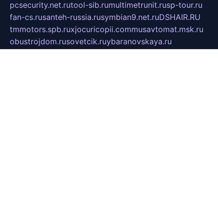
pcsecurity.net.ru
tool-sib.ru
multimetrunit.ru
sp-tour.ru
fan-cs.ru
santeh-russia.ru
symbian9.net.ru
DSHAIR.RU
tmmotors.spb.ru
xjocuricopii.com
musavtomat.msk.ru
obustrojdom.ru
sovetcik.ru
ybaranovskaya.ru
ppknews.ru
cult-alshei.ru
JAPANRUSSIA.RU
proekciyamebel.ru
imper-finans.ru
rim.org.ru
glamourai.ru
brassminus.ru
zabor-pro.ru
ftn.pp.ru
dorogoe58.ru
laimengpacker.ru
kuzova-zapchasti.ru
sageerp.ru
taxodrom.ru
dsrazvitie.ru
hardcity.net.ru
ratinghomegames.ru
topservice25.ru
gubernyan.ru
gtglasslined.ru
ii4.ru
tssport.spb.ru
andorra24.com
blackwallstreet.ru
oboimos.ru
optim-doors.com.ru
ikuch.ru
nycr.org.ru
npa21.ru
vremya-ch.spb.ru
desert000.ru
ivtorgi.ru
ifiori.ru
catalog-statei.ru
dcv.org.ru
spetsmaster174.ru
ipkameryhiseeu.ru
dum26.ru
ruspol.spb.ru
fr-opendp.ru
kam-solnyshko.ru
cheyenne-arapaho.ru
sevzapmetal.spb.ru
ted-lapidus.spb.ru
parasite-eliminator.ru