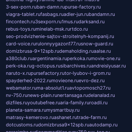
3-sex-porn.ru
ban-damn.ru
purse-factory.ru
viagra-tablet.ru
fasbags.ru
adler-jun.ru
bandamn.ru
fincontech.ru
3sexporn.ru
1mus.ru
darksand.ru
rebus-toys.ru
minelab-msk.ru
rtdco.ru
seo-prodvizhenie-sajtov-stroitelnyh-kompanij.ru
card-voice.ru
rulonnyygazon177.ru
snow-guard.ru
domizbrusa-9x12spb.ru
demaholding.ru
aalse.ru
a380club.ru
argentinamia.ru
perkoka.ru
movie-one.ru
perk-oka.ru
g-octopus.ru
sibarchives.ru
andreislyusar.ru
naruto-x.ru
pursefactory.ru
tor-lyubov-i-grom.ru
spayderhed-2022.ru
movieone.ru
evro-dez.ru
webamator.ru
ma-absolut1.ru
avtopomosch27.ru
nv-750.ru
news-plain.ru
nertansaga.ru
delanalad.ru
dizfiles.ru
youtubefree.ru
aria-family.ru
roadli.ru
planeta-samara.ru
mysmartbuy.ru
matrasy-kemerovo.ru
ashanet.ru
trade-farm.ru
dotcustoms.ru
domizbrusa9x12spb.ru
autodamp.ru