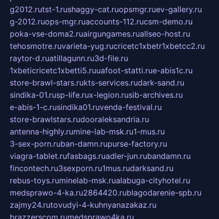
g2012.ru
tst-1.ru
shaggy-cat.ru
opsmgr.ru
ev-gallery.ru
g-2012.ru
ops-mgr.ru
accounts-112.ru
csm-demo.ru
poka-vse-doma2.ru
airgungames.ru
allseo-host.ru
tehosmotre.ru
varieta-yug.ru
cricetc1xbetr1xbetcc2.ru
raytor-d.ru
atillagunn.ru
3d-file.ru
1xbeticricetc1xbetti5.ru
uafoot-statti.ru
e-abis1c.ru
store-brawl-stars.ru
kts-services.ru
dark-sand.ru
sindika-01.ru
sp-life.ru
x-legion.ru
sib-archives.ru
e-abis-1-c.ru
sindika01.ru
venda-festival.ru
store-brawlstars.ru
dooraleksandria.ru
antenna-highly.ru
mine-lab-msk.ru
1-mus.ru
3-sex-porn.ru
ban-damn.ru
purse-factory.ru
viagra-tablet.ru
fasbags.ru
adler-jun.ru
bandamn.ru
fincontech.ru
3sexporn.ru
1mus.ru
darksand.ru
rebus-toys.ru
minelab-msk.ru
alabuga-cityhotel.ru
medsprawo-4-ka.ru
2864420.ru
blagodarenie-spb.ru
zajmy24.ru
tovudyi-4-kuhnyanazakaz.ru
brazzerscom.ru
medsprawo4ka.ru