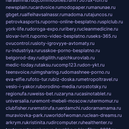
narasimha.ru
djcommodities.ru
nv750.ru
x-ton.ru
newsplain.ru
cardvoice.ru
modopaper.ru
manunae.ru
gbget.ru
alfeihavsalnassr.ru
madoma.ru
tajuncos.ru
petrovkasports.ru
porno-online-besplatno.ru
splclub.ru
york-life.ru
doroga-expo.ru
ribery.ru
cleanmedicine.ru
slovar-ivrit.ru
porno-video-besplatno.ru
seks-365.ru
ovucontrol.ru
sloty-igrovyye-avtomaty.ru
ru-industriya.ru
russkoe-porno-besplatno.ru
belgorod-day.ru
digilith.ru
pichkurovlab.ru
medic-today.ru
taksu.ru
comp123.ru
don-ykt.ru
teensvoice.ru
imgsharing.ru
domashnee-porno.ru
eva-elfie.ru
foto-tur.ru
biz-doska.ru
metropoltravel.ru
veslo-i-yakor.ru
borodino-media.ru
rostotsky.ru
regionufa.ru
weiss-bet.ru
zaryna.ru
casinotablet.ru
universalia.ru
remont-mebeli-moscow.ru
termomur.ru
clubfisher.ru
remstirufa.ru
erdamchi.ru
doramamama.ru
muraviovka-park.ru
worldofwoman.ru
clean-dreams.ru
arkrym.ru
kristinita.ru
dircomputer.ru
healthenter.ru