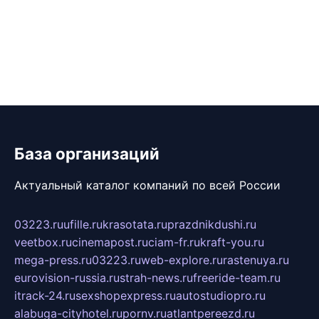
База организаций
Актуальный каталог компаний по всей России
03223.ru
ufille.ru
krasotata.ru
prazdnikdushi.ru
veetbox.ru
cinemapost.ru
ciam-fr.ru
kraft-you.ru
mega-press.ru
03223.ru
web-explore.ru
rastenuya.ru
eurovision-russia.ru
strah-news.ru
freeride-team.ru
itrack-24.ru
sexshopexpress.ru
autostudiopro.ru
alabuga-cityhotel.ru
pornv.ru
atlantpereezd.ru