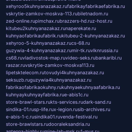
xehyroo5kuhnyanazakaz.ru
fabrikayfabrikaefabrika.ru
vskrytie-zamkov-moskva-113.ru
biletnadom.ru
zed-online.ru
pimchax.ru
brazzers-hd.ru
z-host.ru
kitubeu2kuhnyanazakaz.ru
naperekate.ru
kuhnyaofabrikaufabrik.ru
kitubeu-2-kuhnyanazakaz.ru
xehyroo-5-kuhnyanazakaz.ru
cs-68.ru
guzywia-4-kuhnyanazakaz.ru
mir-tk.ru
vlknrussia.ru
cs68.ru
vladivostok-map.ru
video-seks.ru
bankaribi.ru
raszar.ru
vskrytie-zamkov-moskva113.ru
lipetsktelecom.ru
tovudyi4kuhnyanazakaz.ru
seksuzb.ru
guzywia4kuhnyanazakaz.ru
fabrikaofabrikaokuhny.ru
kuhnyaekuhnyaafabrika.ru
kuhnyaykuhnyayfabrika.ru
e-abis1c.ru
store-brawl-stars.ru
kts-services.ru
dark-sand.ru
sindika-01.ru
sp-life.ru
x-legion.ru
sib-archives.ru
e-abis-1-c.ru
sindika01.ru
venda-festival.ru
store-brawlstars.ru
dooraleksandria.ru
antenna-highly.ru
mine-lab-msk.ru
1-mus.ru