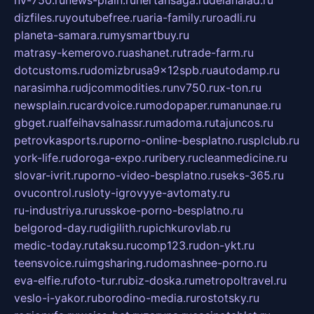
nv-750.ru
news-plain.ru
nertansaga.ru
delanalad.ru
dizfiles.ru
youtubefree.ru
aria-family.ru
roadli.ru
planeta-samara.ru
mysmartbuy.ru
matrasy-kemerovo.ru
ashanet.ru
trade-farm.ru
dotcustoms.ru
domizbrusa9x12spb.ru
autodamp.ru
narasimha.ru
djcommodities.ru
nv750.ru
x-ton.ru
newsplain.ru
cardvoice.ru
modopaper.ru
manunae.ru
gbget.ru
alfeihavsalnassr.ru
madoma.ru
tajuncos.ru
petrovkasports.ru
porno-online-besplatno.ru
splclub.ru
york-life.ru
doroga-expo.ru
ribery.ru
cleanmedicine.ru
slovar-ivrit.ru
porno-video-besplatno.ru
seks-365.ru
ovucontrol.ru
sloty-igrovyye-avtomaty.ru
ru-industriya.ru
russkoe-porno-besplatno.ru
belgorod-day.ru
digilith.ru
pichkurovlab.ru
medic-today.ru
taksu.ru
comp123.ru
don-ykt.ru
teensvoice.ru
imgsharing.ru
domashnee-porno.ru
eva-elfie.ru
foto-tur.ru
biz-doska.ru
metropoltravel.ru
veslo-i-yakor.ru
borodino-media.ru
rostotsky.ru