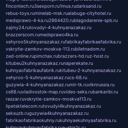
fincontech.ru
3sexporn.ru
1mus.ru
darksand.ru
rebus-toys.ru
minelab-msk.ru
alabuga-cityhotel.ru
medsprawo-4-ka.ru
2864420.ru
blagodarenie-spb.ru
zajmy24.ru
tovudyi-4-kuhnyanazakaz.ru
brazzerscom.ru
medsprawo4ka.ru
xehyroo5kuhnyanazakaz.ru
fabrikayfabrikaefabrika.ru
vskrytie-zamkov-moskva-113.ru
biletnadom.ru
zed-online.ru
pimchax.ru
brazzers-hd.ru
z-host.ru
kitubeu2kuhnyanazakaz.ru
naperekate.ru
kuhnyaofabrikaufabrik.ru
kitubeu-2-kuhnyanazakaz.ru
xehyroo-5-kuhnyanazakaz.ru
cs-68.ru
guzywia-4-kuhnyanazakaz.ru
mir-tk.ru
vlknrussia.ru
cs68.ru
vladivostok-map.ru
video-seks.ru
bankaribi.ru
raszar.ru
vskrytie-zamkov-moskva113.ru
lipetsktelecom.ru
tovudyi4kuhnyanazakaz.ru
seksuzb.ru
guzywia4kuhnyanazakaz.ru
fabrikaofabrikaokuhny.ru
kuhnyaekuhnyaafabrika.ru
kuhnyaykuhnyayfabrika.ru
e-abis1c.ru