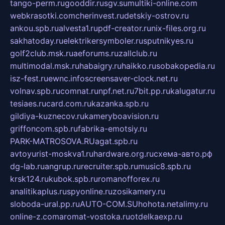
tango-perm.ru
gooddir.ru
sgv.su
multiki-online.com
webkrasotki.com
cherinvest.ru
detskiy-ostrov.ru
ankou.spb.ru
alvesta1.ru
pdf-creator.ru
nix-files.org.ru
sakhatoday.ru
elektrikersymboler.ru
sputnikyes.ru
golf2club.msk.ru
aeforums.ru
zallclub.ru
multimodal.msk.ru
habaigry.ru
haikko.ru
sobakopedia.ru
isz-fest.ru
ewnc.info
screensaver-clock.net.ru
volnav.spb.ru
comnat.ru
npf.net.ru
7bit.pp.ru
kalugatur.ru
tesiaes.ru
card.com.ru
kazanka.spb.ru
gildiya-kuznecov.ru
kameryboavision.ru
griffoncom.spb.ru
fabrika-emotsiy.ru
PARK-MATROSOVA.RU
agat.spb.ru
avtoyurist-moskva1.ru
hardware.org.ru
схема-авто.рф
dg-lab.ru
angrup.ru
recruiter.spb.ru
music8.spb.ru
krsk124.ru
kubok.spb.ru
romanofforex.ru
analitikaplus.ru
spyonline.ru
zosikamery.ru
sloboda-ural.pp.ru
AUTO-COM.SU
hohota.net
alimy.ru
online-z.com
aromat-vostoka.ru
otdelkaexp.ru