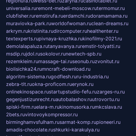
regionufa.ru
weiss-bet.ru
zaryna.ru
casinotablet.ru
universalia.ru
remont-mebeli-moscow.ru
termomur.ru
clubfisher.ru
remstirufa.ru
erdamchi.ru
doramamama.ru
muraviovka-park.ru
worldofwoman.ru
clean-dreams.ru
arkrym.ru
kristinita.ru
dircomputer.ru
healthenter.ru
textexperts.ru
pivnaya-kruzhka.ru
kinofilmy-2021.ru
demolalapaluza.ru
tanyavanya.ru
remstir-tolyatti.ru
msdip.ru
jdol.ru
sokolovr.ru
newtech-spb.ru
rezemkleim.ru
massage-tai.ru
seonub.ru
zvonitut.ru
biolisichka24.ru
mncraft-download.ru
algoritm-sistema.ru
godflesh.ru
ru-industria.ru
zebra-tlt.ru
okna-proficom.ru
erynok.ru
onlinekinospace.ru
startupstudio-fefu.ru
zarges-ru.ru
gegenjustizunrecht.ru
autobalashov.ru
utrovortu.ru
spiski-firm.ru
elara-m.ru
kinomusorka.ru
mkcslava.ru
2bets.ru
vintovoykompressor.ru
birminghamvsfulham.ru
sarmat-komp.ru
pioneeri.ru
amadis-chocolate.ru
shkurki-karakulya.ru