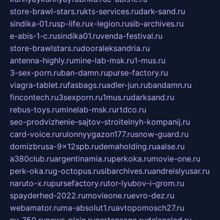
store-brawl-stars.ru
kts-services.ru
dark-sand.ru
sindika-01.ru
sp-life.ru
x-legion.ru
sib-archives.ru
e-abis-1-c.ru
sindika01.ru
venda-festival.ru
store-brawlstars.ru
dooraleksandria.ru
antenna-highly.ru
mine-lab-msk.ru
1-mus.ru
3-sex-porn.ru
ban-damn.ru
purse-factory.ru
viagra-tablet.ru
fasbags.ru
adler-jun.ru
bandamn.ru
fincontech.ru
3sexporn.ru
1mus.ru
darksand.ru
rebus-toys.ru
minelab-msk.ru
rtdco.ru
seo-prodvizhenie-sajtov-stroitelnyh-kompanij.ru
card-voice.ru
rulonnyygazon177.ru
snow-guard.ru
domizbrusa-9x12spb.ru
demaholding.ru
aalse.ru
a380club.ru
argentinamia.ru
perkoka.ru
movie-one.ru
perk-oka.ru
g-octopus.ru
sibarchives.ru
andreislyusar.ru
naruto-x.ru
pursefactory.ru
tor-lyubov-i-grom.ru
spayderhed-2022.ru
movieone.ru
evro-dez.ru
webamator.ru
ma-absolut1.ru
avtopomosch27.ru