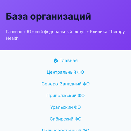
База организаций
Главная
»
Южный федеральный округ
» Клиника Therapy
Health
🏠 Главная
Центральный ФО
Северо-Западный ФО
Приволжский ФО
Уральский ФО
Сибирский ФО
Дальневосточный ФО