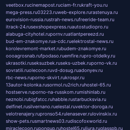
veetbox.ru
cinemapost.ru
ciam-fr.ru
kraft-you.ru
mega-press.ru
03223.ru
web-explore.ru
rastenuya.ru
eurovision-russia.ru
strah-news.ru
freeride-team.ru
itrack-24.ru
sexshopexpress.ru
autostudiopro.ru
alabuga-cityhotel.ru
pornv.ru
atlantpereezd.ru
bud-em-znakomye.ru
a-cdc.ru
elektrostal-news.ru
korolevremont-market.ru
budem-znakomye.ru
oooagrosnab.ru
fpodaso.ru
emfire.ru
pro-otdelky.ru
ukrasotki.ru
seksuzbek.ru
seks-uzbek.ru
porno-vk.ru
sovratili.ru
olecoon.ru
vd-dosug.ru
adonyev.ru
rbc-news.ru
porno-skvirt.ru
krospr.ru
13autor-kolonka.ru
sormol.ru
2rich.ru
hostel-65.ru
hostserve.ru
porno-na-russkom.ru
mishinlab.ru
neznobi.ru
bigfatcc.ru
habble.ru
starbucksvia.ru
delfinet.ru
silvernano.ru
elestal.ru
vektor-doroga.ru
velotrenajery.ru
pronso54.ru
lenasever.ru
lovinskix.ru
show-pets.ru
smartnews03.ru
discofoxworld.ru
miraclecoon.ru
pongup.ru
hostel65.ru
liura.ru
glasspb.ru