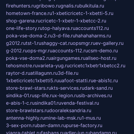
firehunters.ru
gribowo.ru
gnalis.ru
bulkitula.ru
hometown-france.ru
1-xbeticricetc-1-xbetti-5.ru
shop-garena.ru
cricetc-1-xbetr-1-xbetcc-2.ru
one-life-story.ru
top-halyava.ru
accounts112.ru
poka-vse-doma-2.ru
3-d-file.ru
hahahaharms.ru
g2012.ru
tst-1.ru
shaggy-cat.ru
opsmgr.ru
ev-gallery.ru
g-2012.ru
ops-mgr.ru
accounts-112.ru
csm-demo.ru
poka-vse-doma2.ru
airgungames.ru
allseo-host.ru
tehosmotre.ru
varieta-yug.ru
cricetc1xbetr1xbetcc2.ru
raytor-d.ru
atillagunn.ru
3d-file.ru
1xbeticricetc1xbetti5.ru
uafoot-statti.ru
e-abis1c.ru
store-brawl-stars.ru
kts-services.ru
dark-sand.ru
sindika-01.ru
sp-life.ru
x-legion.ru
sib-archives.ru
e-abis-1-c.ru
sindika01.ru
venda-festival.ru
store-brawlstars.ru
dooraleksandria.ru
antenna-highly.ru
mine-lab-msk.ru
1-mus.ru
3-sex-porn.ru
ban-damn.ru
purse-factory.ru
viagra-tablet.ru
fasbags.ru
adler-jun.ru
bandamn.ru