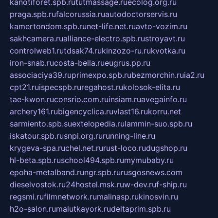
kanotiforet.spb.ru
tutmassage.ru
ecolog.org.ru
praga.spb.ru
falcorussia.ru
autodoctorservis.ru
kamertondom.spb.ru
net-life.net.ru
avto-vozim.ru
sakhcamera.ru
alliance-electro.spb.ru
stroyavt.ru
controlweb1.ru
tdsak74.ru
kinzozo-ru.ru
kvotka.ru
iron-snab.ru
costa-bella.ru
eugrus.pp.ru
associaciya39.ru
primexpo.spb.ru
bezmorchin.ru
ia2.ru
cpt21.ru
ispecspb.ru
regahost.ru
kolosok-elita.ru
tae-kwon.ru
consrio.com.ru
insiam.ru
avegainfo.ru
archery161.ru
bigencyclica.ru
vlast16.ru
korru.net
sarmiento.spb.su
extelopedia.ru
lammin-suo.spb.ru
iskatour.spb.ru
snpi.org.ru
running-line.ru
krygeva-spa.ru
chel.net.ru
rust-loco.ru
dugshop.ru
hl-beta.spb.ru
school494.spb.ru
mymubaby.ru
epoha-metalband.ru
ngr.spb.ru
rusgosnews.com
dieselvostok.ru
24hostel.msk.ru
w-dev.ru
f-ship.ru
regsmi.ru
filmnetwork.ru
malinasp.ru
kinosvin.ru
h2o-salon.ru
malutkayork.ru
deltaprim.spb.ru