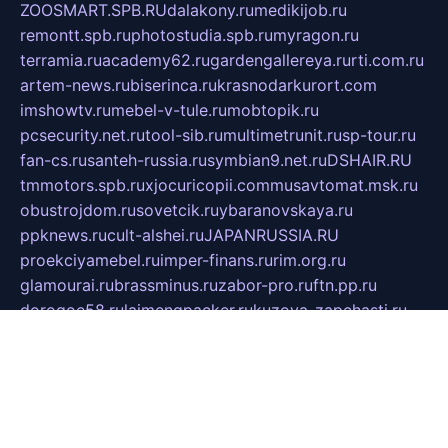
ZOOSMART.SPB.RU
dalakony.ru
medikijob.ru
remontt.spb.ru
photostudia.spb.ru
myragon.ru
terramia.ru
academy62.ru
gardengallereya.ru
rti.com.ru
artem-news.ru
biserinca.ru
krasnodarkurort.com
imshowtv.ru
mebel-v-tule.ru
mobtopik.ru
pcsecurity.net.ru
tool-sib.ru
multimetrunit.ru
sp-tour.ru
fan-cs.ru
santeh-russia.ru
symbian9.net.ru
DSHAIR.RU
tmmotors.spb.ru
xjocuricopii.com
musavtomat.msk.ru
obustrojdom.ru
sovetcik.ru
ybaranovskaya.ru
ppknews.ru
cult-alshei.ru
JAPANRUSSIA.RU
proekciyamebel.ru
imper-finans.ru
rim.org.ru
glamourai.ru
brassminus.ru
zabor-pro.ru
ftn.pp.ru
dorogoe58.ru
laimengpacker.ru
kuzova-zapchasti.ru
sageerp.ru
taxodrom.ru
dsrazvitie.ru
hardcity.net.ru
ratinghomegames.ru
topservice25.ru
gubernyan.ru
gtglasslined.ru
ii4.ru
tssport.spb.ru
andorra24.com
blackwallstreet.ru
oboimos.ru
optim-doors.com.ru
ikuch.ru
nycr.org.ru
npa21.ru
vremya-ch.spb.ru