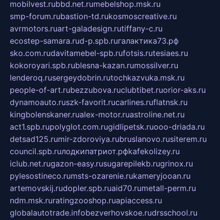
mobilvest.ru
bbd.net.ru
mebelshop.msk.ru
smp-forum.ru
bastion-td.ru
kosmoscreative.ru
avrmotors.ru
art-galadesign.ru
tiffany-c.ru
ecostep-samara.ru
d-p.spb.ru
галактика73.рф
sko.com.ru
davitamebel-spb.ru
fotsis.ru
tesiaes.ru
kokoroyari.spb.ru
blesna-kazan.ru
mossilver.ru
lenderoq.ru
sergeydobrin.ru
tochkazvuka.msk.ru
people-of-art.ru
bezzubova.ru
clubtibet.ru
orior-aks.ru
dynamoauto.ru
szk-favorit.ru
carlines.ru
flatnsk.ru
kingbolenskaner.ru
alex-motor.ru
astroline.net.ru
act1.spb.ru
polyglot.com.ru
gidlipetsk.ru
ooo-driada.ru
detsad125.ru
mir-zdoroviya.ru
bruslanovo.ru
siterem.ru
council.spb.ru
лодкипатриот.рф
kafekolizey.ru
iclub.net.ru
gazon-easy.ru
sugarepilekb.ru
grinox.ru
pylesostineco.ru
msts-ozarenie.ru
kameryjooan.ru
artemovskij.ru
dopler.spb.ru
aid70.ru
metall-perm.ru
ndm.msk.ru
ratingzooshop.ru
apiaccess.ru
globalautotrade.info
bezverhovskoe.ru
drsschool.ru