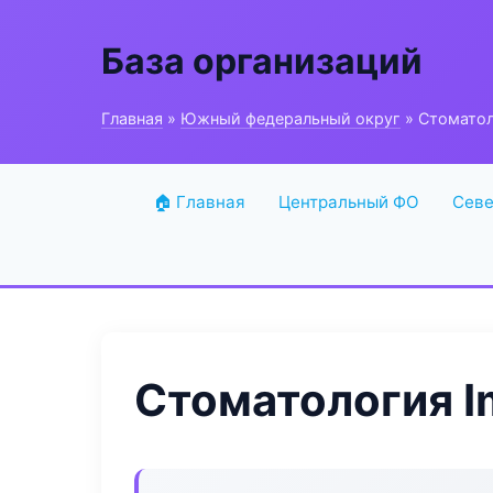
База организаций
Главная
»
Южный федеральный округ
» Стоматоло
🏠 Главная
Центральный ФО
Севе
Стоматология Im