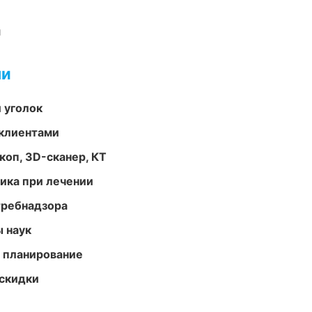
и
ми
 уголок
 клиентами
оп, 3D-сканер, КТ
тика при лечении
требнадзора
ы наук
 планирование
скидки