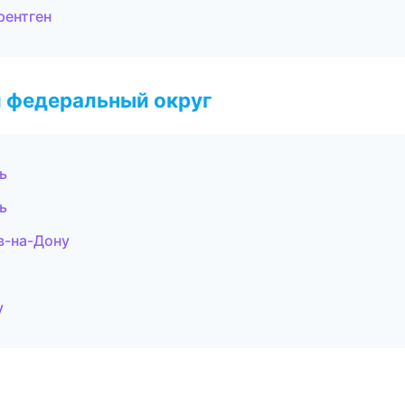
рентген
 федеральный округ
ь
ь
в-на-Дону
у