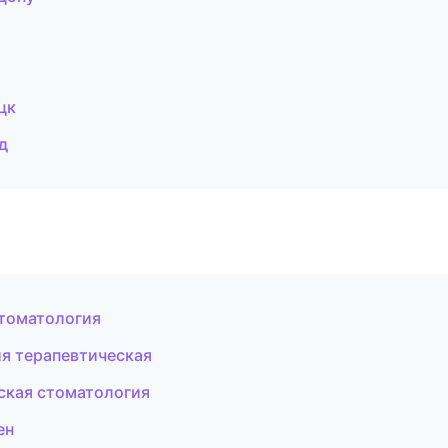
цк
д
стоматология
ия терапевтическая
еская стоматология
ен