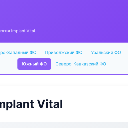
гия Implant Vital
ро-Западный ФО
Приволжский ФО
Уральский ФО
Южный ФО
Северо-Кавказский ФО
plant Vital