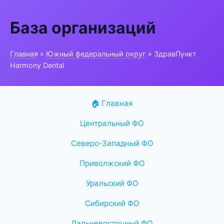
База организаций
Главная
»
Южный федеральный округ
» ЗдравПункт
Harmony Dental
🏠 Главная
Центральный ФО
Северо-Западный ФО
Приволжский ФО
Уральский ФО
Сибирский ФО
Дальневосточный ФО