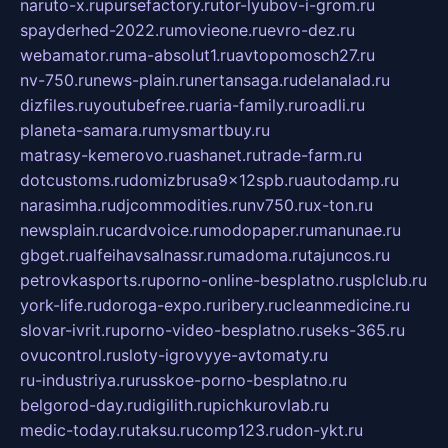
naruto-x.ru
pursefactory.ru
tor-lyubov-i-grom.ru
spayderhed-2022.ru
movieone.ru
evro-dez.ru
webamator.ru
ma-absolut1.ru
avtopomosch27.ru
nv-750.ru
news-plain.ru
nertansaga.ru
delanalad.ru
dizfiles.ru
youtubefree.ru
aria-family.ru
roadli.ru
planeta-samara.ru
mysmartbuy.ru
matrasy-kemerovo.ru
ashanet.ru
trade-farm.ru
dotcustoms.ru
domizbrusa9x12spb.ru
autodamp.ru
narasimha.ru
djcommodities.ru
nv750.ru
x-ton.ru
newsplain.ru
cardvoice.ru
modopaper.ru
manunae.ru
gbget.ru
alfeihavsalnassr.ru
madoma.ru
tajuncos.ru
petrovkasports.ru
porno-online-besplatno.ru
splclub.ru
york-life.ru
doroga-expo.ru
ribery.ru
cleanmedicine.ru
slovar-ivrit.ru
porno-video-besplatno.ru
seks-365.ru
ovucontrol.ru
sloty-igrovyye-avtomaty.ru
ru-industriya.ru
russkoe-porno-besplatno.ru
belgorod-day.ru
digilith.ru
pichkurovlab.ru
medic-today.ru
taksu.ru
comp123.ru
don-ykt.ru