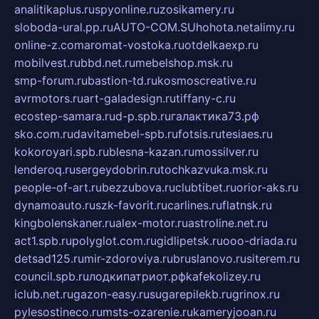
analitikaplus.ru
spyonline.ru
zosikamery.ru
sloboda-ural.pp.ru
AUTO-COM.SU
hohota.net
alimy.ru
online-z.com
aromat-vostoka.ru
otdelkaexp.ru
mobilvest.ru
bbd.net.ru
mebelshop.msk.ru
smp-forum.ru
bastion-td.ru
kosmoscreative.ru
avrmotors.ru
art-galadesign.ru
tiffany-c.ru
ecostep-samara.ru
d-p.spb.ru
галактика73.рф
sko.com.ru
davitamebel-spb.ru
fotsis.ru
tesiaes.ru
kokoroyari.spb.ru
blesna-kazan.ru
mossilver.ru
lenderoq.ru
sergeydobrin.ru
tochkazvuka.msk.ru
people-of-art.ru
bezzubova.ru
clubtibet.ru
orior-aks.ru
dynamoauto.ru
szk-favorit.ru
carlines.ru
flatnsk.ru
kingbolenskaner.ru
alex-motor.ru
astroline.net.ru
act1.spb.ru
polyglot.com.ru
gidlipetsk.ru
ooo-driada.ru
detsad125.ru
mir-zdoroviya.ru
bruslanovo.ru
siterem.ru
council.spb.ru
лодкипатриот.рф
kafekolizey.ru
iclub.net.ru
gazon-easy.ru
sugarepilekb.ru
grinox.ru
pylesostineco.ru
msts-ozarenie.ru
kameryjooan.ru