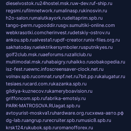
dieselvostok.ru
24hostel.msk.ru
w-dev.ru
f-ship.ru
regsmi.ru
filmnetwork.ru
malinasp.ru
kinosvin.ru
h2o-salon.ru
malutkayork.ru
deltaprim.spb.ru
tango-perm.ru
gooddir.ru
sgv.su
multiki-online.com
webkrasotki.com
cherinvest.ru
detskiy-ostrov.ru
ankou.spb.ru
alvesta1.ru
pdf-creator.ru
nix-files.org.ru
sakhatoday.ru
elektrikersymboler.ru
sputnikyes.ru
golf2club.msk.ru
aeforums.ru
zallclub.ru
multimodal.msk.ru
habaigry.ru
haikko.ru
sobakopedia.ru
isz-fest.ru
ewnc.info
screensaver-clock.net.ru
volnav.spb.ru
comnat.ru
npf.net.ru
7bit.pp.ru
kalugatur.ru
tesiaes.ru
card.com.ru
kazanka.spb.ru
gildiya-kuznecov.ru
kameryboavision.ru
griffoncom.spb.ru
fabrika-emotsiy.ru
PARK-MATROSOVA.RU
agat.spb.ru
avtoyurist-moskva1.ru
hardware.org.ru
схема-авто.рф
dg-lab.ru
angrup.ru
recruiter.spb.ru
music8.spb.ru
krsk124.ru
kubok.spb.ru
romanofforex.ru