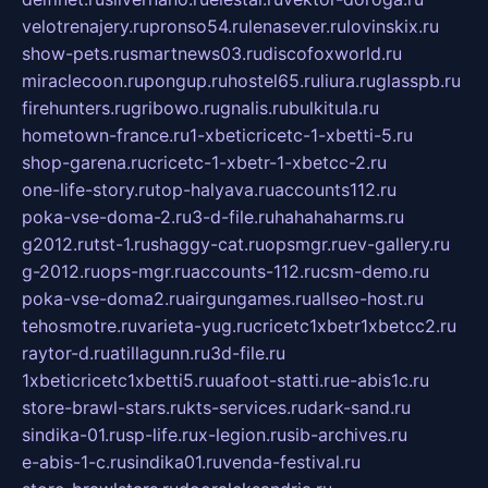
velotrenajery.ru
pronso54.ru
lenasever.ru
lovinskix.ru
show-pets.ru
smartnews03.ru
discofoxworld.ru
miraclecoon.ru
pongup.ru
hostel65.ru
liura.ru
glasspb.ru
firehunters.ru
gribowo.ru
gnalis.ru
bulkitula.ru
hometown-france.ru
1-xbeticricetc-1-xbetti-5.ru
shop-garena.ru
cricetc-1-xbetr-1-xbetcc-2.ru
one-life-story.ru
top-halyava.ru
accounts112.ru
poka-vse-doma-2.ru
3-d-file.ru
hahahaharms.ru
g2012.ru
tst-1.ru
shaggy-cat.ru
opsmgr.ru
ev-gallery.ru
g-2012.ru
ops-mgr.ru
accounts-112.ru
csm-demo.ru
poka-vse-doma2.ru
airgungames.ru
allseo-host.ru
tehosmotre.ru
varieta-yug.ru
cricetc1xbetr1xbetcc2.ru
raytor-d.ru
atillagunn.ru
3d-file.ru
1xbeticricetc1xbetti5.ru
uafoot-statti.ru
e-abis1c.ru
store-brawl-stars.ru
kts-services.ru
dark-sand.ru
sindika-01.ru
sp-life.ru
x-legion.ru
sib-archives.ru
e-abis-1-c.ru
sindika01.ru
venda-festival.ru