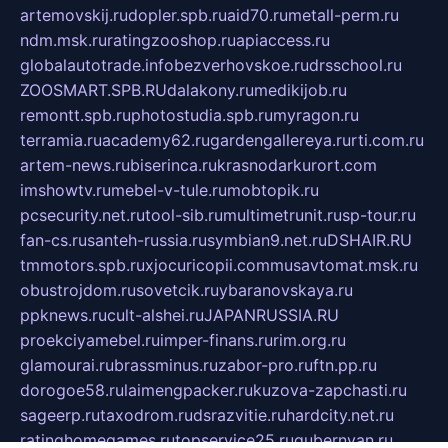
artemovskij.ru
dopler.spb.ru
aid70.ru
metall-perm.ru
ndm.msk.ru
ratingzooshop.ru
apiaccess.ru
globalautotrade.info
bezverhovskoe.ru
drsschool.ru
ZOOSMART.SPB.RU
dalakony.ru
medikijob.ru
remontt.spb.ru
photostudia.spb.ru
myragon.ru
terramia.ru
academy62.ru
gardengallereya.ru
rti.com.ru
artem-news.ru
biserinca.ru
krasnodarkurort.com
imshowtv.ru
mebel-v-tule.ru
mobtopik.ru
pcsecurity.net.ru
tool-sib.ru
multimetrunit.ru
sp-tour.ru
fan-cs.ru
santeh-russia.ru
symbian9.net.ru
DSHAIR.RU
tmmotors.spb.ru
xjocuricopii.com
musavtomat.msk.ru
obustrojdom.ru
sovetcik.ru
ybaranovskaya.ru
ppknews.ru
cult-alshei.ru
JAPANRUSSIA.RU
proekciyamebel.ru
imper-finans.ru
rim.org.ru
glamourai.ru
brassminus.ru
zabor-pro.ru
ftn.pp.ru
dorogoe58.ru
laimengpacker.ru
kuzova-zapchasti.ru
sageerp.ru
taxodrom.ru
dsrazvitie.ru
hardcity.net.ru
ratinghomegames.ru
topservice25.ru
gubernyan.ru