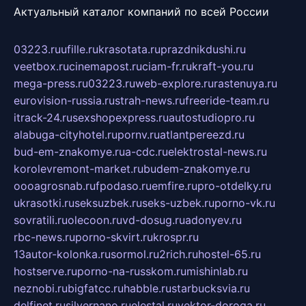
Актуальный каталог компаний по всей России
03223.ru
ufille.ru
krasotata.ru
prazdnikdushi.ru
veetbox.ru
cinemapost.ru
ciam-fr.ru
kraft-you.ru
mega-press.ru
03223.ru
web-explore.ru
rastenuya.ru
eurovision-russia.ru
strah-news.ru
freeride-team.ru
itrack-24.ru
sexshopexpress.ru
autostudiopro.ru
alabuga-cityhotel.ru
pornv.ru
atlantpereezd.ru
bud-em-znakomye.ru
a-cdc.ru
elektrostal-news.ru
korolevremont-market.ru
budem-znakomye.ru
oooagrosnab.ru
fpodaso.ru
emfire.ru
pro-otdelky.ru
ukrasotki.ru
seksuzbek.ru
seks-uzbek.ru
porno-vk.ru
sovratili.ru
olecoon.ru
vd-dosug.ru
adonyev.ru
rbc-news.ru
porno-skvirt.ru
krospr.ru
13autor-kolonka.ru
sormol.ru
2rich.ru
hostel-65.ru
hostserve.ru
porno-na-russkom.ru
mishinlab.ru
neznobi.ru
bigfatcc.ru
habble.ru
starbucksvia.ru
delfinet.ru
silvernano.ru
elestal.ru
vektor-doroga.ru