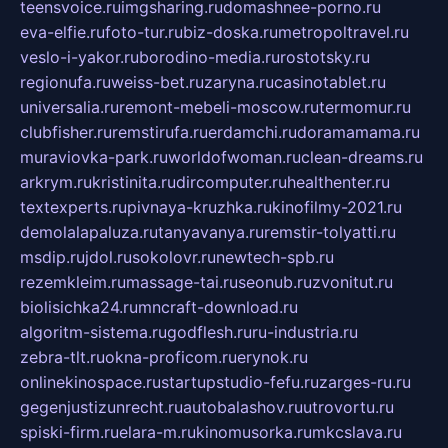
teensvoice.ru
imgsharing.ru
domashnee-porno.ru
eva-elfie.ru
foto-tur.ru
biz-doska.ru
metropoltravel.ru
veslo-i-yakor.ru
borodino-media.ru
rostotsky.ru
regionufa.ru
weiss-bet.ru
zaryna.ru
casinotablet.ru
universalia.ru
remont-mebeli-moscow.ru
termomur.ru
clubfisher.ru
remstirufa.ru
erdamchi.ru
doramamama.ru
muraviovka-park.ru
worldofwoman.ru
clean-dreams.ru
arkrym.ru
kristinita.ru
dircomputer.ru
healthenter.ru
textexperts.ru
pivnaya-kruzhka.ru
kinofilmy-2021.ru
demolalapaluza.ru
tanyavanya.ru
remstir-tolyatti.ru
msdip.ru
jdol.ru
sokolovr.ru
newtech-spb.ru
rezemkleim.ru
massage-tai.ru
seonub.ru
zvonitut.ru
biolisichka24.ru
mncraft-download.ru
algoritm-sistema.ru
godflesh.ru
ru-industria.ru
zebra-tlt.ru
okna-proficom.ru
erynok.ru
onlinekinospace.ru
startupstudio-fefu.ru
zarges-ru.ru
gegenjustizunrecht.ru
autobalashov.ru
utrovortu.ru
spiski-firm.ru
elara-m.ru
kinomusorka.ru
mkcslava.ru