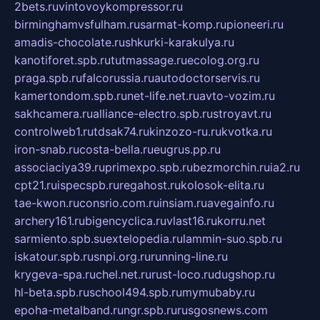
2bets.ru
vintovoykompressor.ru
birminghamvsfulham.ru
sarmat-komp.ru
pioneeri.ru
amadis-chocolate.ru
shkurki-karakulya.ru
kanotiforet.spb.ru
tutmassage.ru
ecolog.org.ru
praga.spb.ru
falcorussia.ru
autodoctorservis.ru
kamertondom.spb.ru
net-life.net.ru
avto-vozim.ru
sakhcamera.ru
alliance-electro.spb.ru
stroyavt.ru
controlweb1.ru
tdsak74.ru
kinzozo-ru.ru
kvotka.ru
iron-snab.ru
costa-bella.ru
eugrus.pp.ru
associaciya39.ru
primexpo.spb.ru
bezmorchin.ru
ia2.ru
cpt21.ru
ispecspb.ru
regahost.ru
kolosok-elita.ru
tae-kwon.ru
consrio.com.ru
insiam.ru
avegainfo.ru
archery161.ru
bigencyclica.ru
vlast16.ru
korru.net
sarmiento.spb.su
extelopedia.ru
lammin-suo.spb.ru
iskatour.spb.ru
snpi.org.ru
running-line.ru
krygeva-spa.ru
chel.net.ru
rust-loco.ru
dugshop.ru
hl-beta.spb.ru
school494.spb.ru
mymubaby.ru
epoha-metalband.ru
ngr.spb.ru
rusgosnews.com