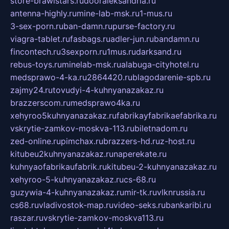
store-brawlstars.ru
dooraleksandria.ru
antenna-highly.ru
mine-lab-msk.ru
1-mus.ru
3-sex-porn.ru
ban-damn.ru
purse-factory.ru
viagra-tablet.ru
fasbags.ru
adler-jun.ru
bandamn.ru
fincontech.ru
3sexporn.ru
1mus.ru
darksand.ru
rebus-toys.ru
minelab-msk.ru
alabuga-cityhotel.ru
medsprawo-4-ka.ru
2864420.ru
blagodarenie-spb.ru
zajmy24.ru
tovudyi-4-kuhnyanazakaz.ru
brazzerscom.ru
medsprawo4ka.ru
xehyroo5kuhnyanazakaz.ru
fabrikayfabrikaefabrika.ru
vskrytie-zamkov-moskva-113.ru
biletnadom.ru
zed-online.ru
pimchax.ru
brazzers-hd.ru
z-host.ru
kitubeu2kuhnyanazakaz.ru
naperekate.ru
kuhnyaofabrikaufabrik.ru
kitubeu-2-kuhnyanazakaz.ru
xehyroo-5-kuhnyanazakaz.ru
cs-68.ru
guzywia-4-kuhnyanazakaz.ru
mir-tk.ru
vlknrussia.ru
cs68.ru
vladivostok-map.ru
video-seks.ru
bankaribi.ru
raszar.ru
vskrytie-zamkov-moskva113.ru