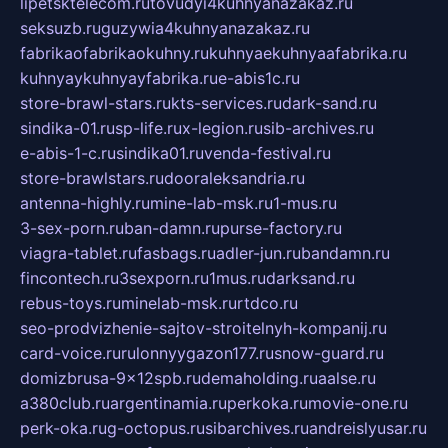
lipetsktelecom.ru
tovudyi4kuhnyanazakaz.ru
seksuzb.ru
guzywia4kuhnyanazakaz.ru
fabrikaofabrikaokuhny.ru
kuhnyaekuhnyaafabrika.ru
kuhnyaykuhnyayfabrika.ru
e-abis1c.ru
store-brawl-stars.ru
kts-services.ru
dark-sand.ru
sindika-01.ru
sp-life.ru
x-legion.ru
sib-archives.ru
e-abis-1-c.ru
sindika01.ru
venda-festival.ru
store-brawlstars.ru
dooraleksandria.ru
antenna-highly.ru
mine-lab-msk.ru
1-mus.ru
3-sex-porn.ru
ban-damn.ru
purse-factory.ru
viagra-tablet.ru
fasbags.ru
adler-jun.ru
bandamn.ru
fincontech.ru
3sexporn.ru
1mus.ru
darksand.ru
rebus-toys.ru
minelab-msk.ru
rtdco.ru
seo-prodvizhenie-sajtov-stroitelnyh-kompanij.ru
card-voice.ru
rulonnyygazon177.ru
snow-guard.ru
domizbrusa-9x12spb.ru
demaholding.ru
aalse.ru
a380club.ru
argentinamia.ru
perkoka.ru
movie-one.ru
perk-oka.ru
g-octopus.ru
sibarchives.ru
andreislyusar.ru