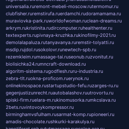
universalia.ru
remont-mebeli-moscow.ru
termomur.ru
clubfisher.ru
remstirufa.ru
erdamchi.ru
doramamama.ru
muraviovka-park.ru
worldofwoman.ru
clean-dreams.ru
arkrym.ru
kristinita.ru
dircomputer.ru
healthenter.ru
textexperts.ru
pivnaya-kruzhka.ru
kinofilmy-2021.ru
demolalapaluza.ru
tanyavanya.ru
remstir-tolyatti.ru
msdip.ru
jdol.ru
sokolovr.ru
newtech-spb.ru
rezemkleim.ru
massage-tai.ru
seonub.ru
zvonitut.ru
biolisichka24.ru
mncraft-download.ru
algoritm-sistema.ru
godflesh.ru
ru-industria.ru
zebra-tlt.ru
okna-proficom.ru
erynok.ru
onlinekinospace.ru
startupstudio-fefu.ru
zarges-ru.ru
gegenjustizunrecht.ru
autobalashov.ru
utrovortu.ru
spiski-firm.ru
elara-m.ru
kinomusorka.ru
mkcslava.ru
2bets.ru
vintovoykompressor.ru
birminghamvsfulham.ru
sarmat-komp.ru
pioneeri.ru
amadis-chocolate.ru
shkurki-karakulya.ru
kanotiforet.spb.ru
tutmassage.ru
ecolog.org.ru