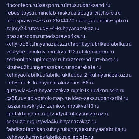
fincontech.ru
3sexporn.ru
1mus.ru
darksand.ru
rebus-toys.ru
minelab-msk.ru
alabuga-cityhotel.ru
medsprawo-4-ka.ru
2864420.ru
blagodarenie-spb.ru
zajmy24.ru
tovudyi-4-kuhnyanazakaz.ru
brazzerscom.ru
medsprawo4ka.ru
xehyroo5kuhnyanazakaz.ru
fabrikayfabrikaefabrika.ru
vskrytie-zamkov-moskva-113.ru
biletnadom.ru
zed-online.ru
pimchax.ru
brazzers-hd.ru
z-host.ru
kitubeu2kuhnyanazakaz.ru
naperekate.ru
kuhnyaofabrikaufabrik.ru
kitubeu-2-kuhnyanazakaz.ru
xehyroo-5-kuhnyanazakaz.ru
cs-68.ru
guzywia-4-kuhnyanazakaz.ru
mir-tk.ru
vlknrussia.ru
cs68.ru
vladivostok-map.ru
video-seks.ru
bankaribi.ru
raszar.ru
vskrytie-zamkov-moskva113.ru
lipetsktelecom.ru
tovudyi4kuhnyanazakaz.ru
seksuzb.ru
guzywia4kuhnyanazakaz.ru
fabrikaofabrikaokuhny.ru
kuhnyaekuhnyaafabrika.ru
kuhnyaykuhnyayfabrika.ru
e-abis1c.ru