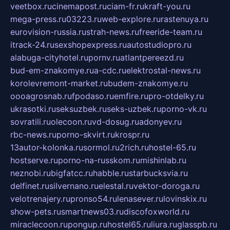
veetbox.ru
cinemapost.ru
ciam-fr.ru
kraft-you.ru
mega-press.ru
03223.ru
web-explore.ru
rastenuya.ru
eurovision-russia.ru
strah-news.ru
freeride-team.ru
itrack-24.ru
sexshopexpress.ru
autostudiopro.ru
alabuga-cityhotel.ru
pornv.ru
atlantpereezd.ru
bud-em-znakomye.ru
a-cdc.ru
elektrostal-news.ru
korolevremont-market.ru
budem-znakomye.ru
oooagrosnab.ru
fpodaso.ru
emfire.ru
pro-otdelky.ru
ukrasotki.ru
seksuzbek.ru
seks-uzbek.ru
porno-vk.ru
sovratili.ru
olecoon.ru
vd-dosug.ru
adonyev.ru
rbc-news.ru
porno-skvirt.ru
krospr.ru
13autor-kolonka.ru
sormol.ru
2rich.ru
hostel-65.ru
hostserve.ru
porno-na-russkom.ru
mishinlab.ru
neznobi.ru
bigfatcc.ru
habble.ru
starbucksvia.ru
delfinet.ru
silvernano.ru
elestal.ru
vektor-doroga.ru
velotrenajery.ru
pronso54.ru
lenasever.ru
lovinskix.ru
show-pets.ru
smartnews03.ru
discofoxworld.ru
miraclecoon.ru
pongup.ru
hostel65.ru
liura.ru
glasspb.ru