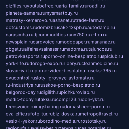
dizfiles.ru
youtubefree.ru
aria-family.ru
roadli.ru
planeta-samara.ru
mysmartbuy.ru
matrasy-kemerovo.ru
ashanet.ru
trade-farm.ru
dotcustoms.ru
domizbrusa9x12spb.ru
autodamp.ru
narasimha.ru
djcommodities.ru
nv750.ru
x-ton.ru
newsplain.ru
cardvoice.ru
modopaper.ru
manunae.ru
gbget.ru
alfeihavsalnassr.ru
madoma.ru
tajuncos.ru
petrovkasports.ru
porno-online-besplatno.ru
splclub.ru
york-life.ru
doroga-expo.ru
ribery.ru
cleanmedicine.ru
slovar-ivrit.ru
porno-video-besplatno.ru
seks-365.ru
ovucontrol.ru
sloty-igrovyye-avtomaty.ru
ru-industriya.ru
russkoe-porno-besplatno.ru
belgorod-day.ru
digilith.ru
pichkurovlab.ru
medic-today.ru
taksu.ru
comp123.ru
don-ykt.ru
teensvoice.ru
imgsharing.ru
domashnee-porno.ru
eva-elfie.ru
foto-tur.ru
biz-doska.ru
metropoltravel.ru
veslo-i-yakor.ru
borodino-media.ru
rostotsky.ru
regionufa.ru
weiss-bet.ru
zaryna.ru
casinotablet.ru