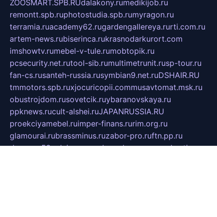
ZOOSMART.SPB.RU
dalakony.ru
medikijob.ru
remontt.spb.ru
photostudia.spb.ru
myragon.ru
terramia.ru
academy62.ru
gardengallereya.ru
rti.com.ru
artem-news.ru
biserinca.ru
krasnodarkurort.com
imshowtv.ru
mebel-v-tule.ru
mobtopik.ru
pcsecurity.net.ru
tool-sib.ru
multimetrunit.ru
sp-tour.ru
fan-cs.ru
santeh-russia.ru
symbian9.net.ru
DSHAIR.RU
tmmotors.spb.ru
xjocuricopii.com
musavtomat.msk.ru
obustrojdom.ru
sovetcik.ru
ybaranovskaya.ru
ppknews.ru
cult-alshei.ru
JAPANRUSSIA.RU
proekciyamebel.ru
imper-finans.ru
rim.org.ru
glamourai.ru
brassminus.ru
zabor-pro.ru
ftn.pp.ru
dorogoe58.ru
laimengpacker.ru
kuzova-zapchasti.ru
sageerp.ru
taxodrom.ru
dsrazvitie.ru
hardcity.net.ru
ratinghomegames.ru
topservice25.ru
gubernyan.ru
gtglasslined.ru
ii4.ru
tssport.spb.ru
andorra24.com
blackwallstreet.ru
oboimos.ru
optim-doors.com.ru
ikuch.ru
nycr.org.ru
npa21.ru
vremya-ch.spb.ru