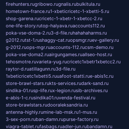
firehunters.ru
gribowo.ru
gnalis.ru
bulkitula.ru
hometown-france.ru
1-xbeticricetc-1-xbetti-5.ru
shop-garena.ru
cricetc-1-xbetr-1-xbetcc-2.ru
one-life-story.ru
top-halyava.ru
accounts112.ru
poka-vse-doma-2.ru
3-d-file.ru
hahahaharms.ru
g2012.ru
tst-1.ru
shaggy-cat.ru
opsmgr.ru
ev-gallery.ru
g-2012.ru
ops-mgr.ru
accounts-112.ru
csm-demo.ru
poka-vse-doma2.ru
airgungames.ru
allseo-host.ru
tehosmotre.ru
varieta-yug.ru
cricetc1xbetr1xbetcc2.ru
raytor-d.ru
atillagunn.ru
3d-file.ru
1xbeticricetc1xbetti5.ru
uafoot-statti.ru
e-abis1c.ru
store-brawl-stars.ru
kts-services.ru
dark-sand.ru
sindika-01.ru
sp-life.ru
x-legion.ru
sib-archives.ru
e-abis-1-c.ru
sindika01.ru
venda-festival.ru
store-brawlstars.ru
dooraleksandria.ru
antenna-highly.ru
mine-lab-msk.ru
1-mus.ru
3-sex-porn.ru
ban-damn.ru
purse-factory.ru
viagra-tablet.ru
fasbags.ru
adler-jun.ru
bandamn.ru