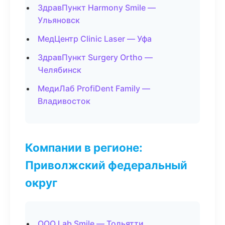
ЗдравПункт Harmony Smile —
Ульяновск
МедЦентр Clinic Laser — Уфа
ЗдравПункт Surgery Ortho —
Челябинск
МедиЛаб ProfiDent Family —
Владивосток
Компании в регионе:
Приволжский федеральный
округ
ООО Lab Smile — Тольятти