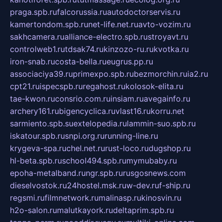
praga.spb.ru
falcorussia.ru
autodoctorservis.ru
kamertondom.spb.ru
net-life.net.ru
avto-vozim.ru
sakhcamera.ru
alliance-electro.spb.ru
stroyavt.ru
controlweb1.ru
tdsak74.ru
kinzozo-ru.ru
kvotka.ru
iron-snab.ru
costa-bella.ru
eugrus.pp.ru
associaciya39.ru
primexpo.spb.ru
bezmorchin.ru
ia2.ru
cpt21.ru
ispecspb.ru
regahost.ru
kolosok-elita.ru
tae-kwon.ru
consrio.com.ru
insiam.ru
avegainfo.ru
archery161.ru
bigencyclica.ru
vlast16.ru
korru.net
sarmiento.spb.su
extelopedia.ru
lammin-suo.spb.ru
iskatour.spb.ru
snpi.org.ru
running-line.ru
krygeva-spa.ru
chel.net.ru
rust-loco.ru
dugshop.ru
hl-beta.spb.ru
school494.spb.ru
mymubaby.ru
epoha-metalband.ru
ngr.spb.ru
rusgosnews.com
dieselvostok.ru
24hostel.msk.ru
w-dev.ru
f-ship.ru
regsmi.ru
filmnetwork.ru
malinasp.ru
kinosvin.ru
h2o-salon.ru
malutkayork.ru
deltaprim.spb.ru