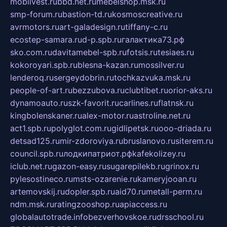
mobilvest.ru
bbd.net.ru
mebelshop.msk.ru
smp-forum.ru
bastion-td.ru
kosmoscreative.ru
avrmotors.ru
art-galadesign.ru
tiffany-c.ru
ecostep-samara.ru
d-p.spb.ru
галактика73.рф
sko.com.ru
davitamebel-spb.ru
fotsis.ru
tesiaes.ru
kokoroyari.spb.ru
blesna-kazan.ru
mossilver.ru
lenderoq.ru
sergeydobrin.ru
tochkazvuka.msk.ru
people-of-art.ru
bezzubova.ru
clubtibet.ru
orior-aks.ru
dynamoauto.ru
szk-favorit.ru
carlines.ru
flatnsk.ru
kingbolenskaner.ru
alex-motor.ru
astroline.net.ru
act1.spb.ru
polyglot.com.ru
gidlipetsk.ru
ooo-driada.ru
detsad125.ru
mir-zdoroviya.ru
bruslanovo.ru
siterem.ru
council.spb.ru
лодкипатриот.рф
kafekolizey.ru
iclub.net.ru
gazon-easy.ru
sugarepilekb.ru
grinox.ru
pylesostineco.ru
msts-ozarenie.ru
kameryjooan.ru
artemovskij.ru
dopler.spb.ru
aid70.ru
metall-perm.ru
ndm.msk.ru
ratingzooshop.ru
apiaccess.ru
globalautotrade.info
bezverhovskoe.ru
drsschool.ru