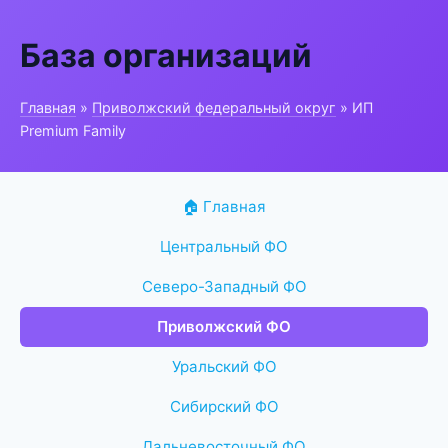
База организаций
Главная
»
Приволжский федеральный округ
» ИП
Premium Family
🏠 Главная
Центральный ФО
Северо-Западный ФО
Приволжский ФО
Уральский ФО
Сибирский ФО
Дальневосточный ФО