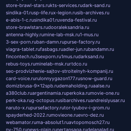
store-brawl-stars.ru
kts-services.ru
dark-sand.ru
sindika-01.ru
sp-life.ru
x-legion.ru
sib-archives.ru
e-abis-1-c.ru
sindika01.ru
venda-festival.ru
store-brawlstars.ru
dooraleksandria.ru
antenna-highly.ru
mine-lab-msk.ru
1-mus.ru
3-sex-porn.ru
ban-damn.ru
purse-factory.ru
viagra-tablet.ru
fasbags.ru
adler-jun.ru
bandamn.ru
fincontech.ru
3sexporn.ru
1mus.ru
darksand.ru
rebus-toys.ru
minelab-msk.ru
rtdco.ru
seo-prodvizhenie-sajtov-stroitelnyh-kompanij.ru
card-voice.ru
rulonnyygazon177.ru
snow-guard.ru
domizbrusa-9x12spb.ru
demaholding.ru
aalse.ru
a380club.ru
argentinamia.ru
perkoka.ru
movie-one.ru
perk-oka.ru
g-octopus.ru
sibarchives.ru
andreislyusar.ru
naruto-x.ru
pursefactory.ru
tor-lyubov-i-grom.ru
spayderhed-2022.ru
movieone.ru
evro-dez.ru
webamator.ru
ma-absolut1.ru
avtopomosch27.ru
nv-750.ru
news-plain.ru
nertansaga.ru
delanalad.ru