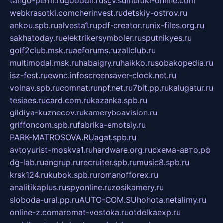
tango-perm.ru
gooddir.ru
sgv.su
multiki-online.com
webkrasotki.com
cherinvest.ru
detskiy-ostrov.ru
ankou.spb.ru
alvesta1.ru
pdf-creator.ru
nix-files.org.ru
sakhatoday.ru
elektrikersymboler.ru
sputnikyes.ru
golf2club.msk.ru
aeforums.ru
zallclub.ru
multimodal.msk.ru
habaigry.ru
haikko.ru
sobakopedia.ru
isz-fest.ru
ewnc.info
screensaver-clock.net.ru
volnav.spb.ru
comnat.ru
npf.net.ru
7bit.pp.ru
kalugatur.ru
tesiaes.ru
card.com.ru
kazanka.spb.ru
gildiya-kuznecov.ru
kameryboavision.ru
griffoncom.spb.ru
fabrika-emotsiy.ru
PARK-MATROSOVA.RU
agat.spb.ru
avtoyurist-moskva1.ru
hardware.org.ru
схема-авто.рф
dg-lab.ru
angrup.ru
recruiter.spb.ru
music8.spb.ru
krsk124.ru
kubok.spb.ru
romanofforex.ru
analitikaplus.ru
spyonline.ru
zosikamery.ru
sloboda-ural.pp.ru
AUTO-COM.SU
hohota.net
alimy.ru
online-z.com
aromat-vostoka.ru
otdelkaexp.ru