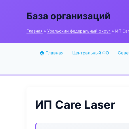
База организаций
Главная
»
Уральский федеральный округ
» ИП Car
🏠 Главная
Центральный ФО
Севе
ИП Care Laser