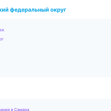
ский федеральный округ
ск
рг
вание в Самара