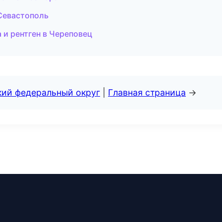
 Севастополь
 и рентген в Череповец
кий федеральный округ
|
Главная страница
→