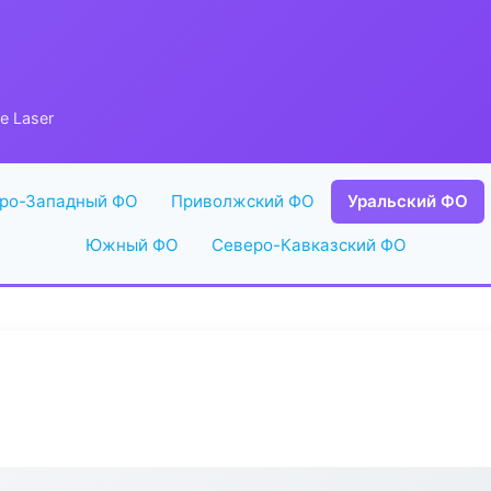
e Laser
ро-Западный ФО
Приволжский ФО
Уральский ФО
Южный ФО
Северо-Кавказский ФО