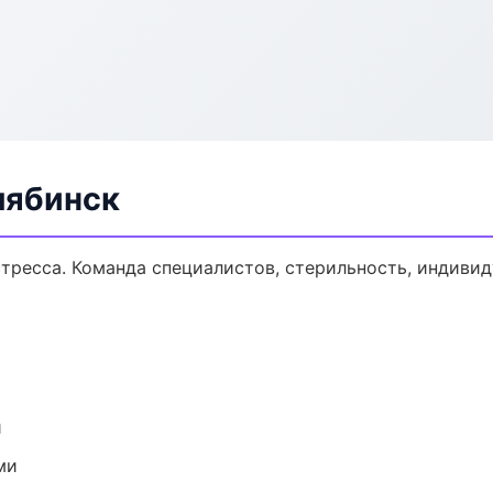
лябинск
тресса. Команда специалистов, стерильность, индиви
и
ми