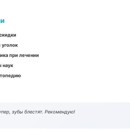
ми
скидки
 уголок
тика при лечении
ы наук
ортопедию
пер, зубы блестят. Рекомендую!