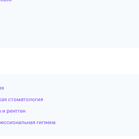
ия
ская стоматология
 и рентген
фессиональная гигиена