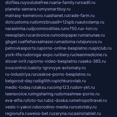
dizfiles.ru
youtubefree.ru
aria-family.ru
roadli.ru
planeta-samara.ru
mysmartbuy.ru
matrasy-kemerovo.ru
ashanet.ru
trade-farm.ru
dotcustoms.ru
domizbrusa9x12spb.ru
autodamp.ru
narasimha.ru
djcommodities.ru
nv750.ru
x-ton.ru
newsplain.ru
cardvoice.ru
modopaper.ru
manunae.ru
gbget.ru
alfeihavsalnassr.ru
madoma.ru
tajuncos.ru
petrovkasports.ru
porno-online-besplatno.ru
splclub.ru
york-life.ru
doroga-expo.ru
ribery.ru
cleanmedicine.ru
slovar-ivrit.ru
porno-video-besplatno.ru
seks-365.ru
ovucontrol.ru
sloty-igrovyye-avtomaty.ru
ru-industriya.ru
russkoe-porno-besplatno.ru
belgorod-day.ru
digilith.ru
pichkurovlab.ru
medic-today.ru
taksu.ru
comp123.ru
don-ykt.ru
teensvoice.ru
imgsharing.ru
domashnee-porno.ru
eva-elfie.ru
foto-tur.ru
biz-doska.ru
metropoltravel.ru
veslo-i-yakor.ru
borodino-media.ru
rostotsky.ru
regionufa.ru
weiss-bet.ru
zaryna.ru
casinotablet.ru