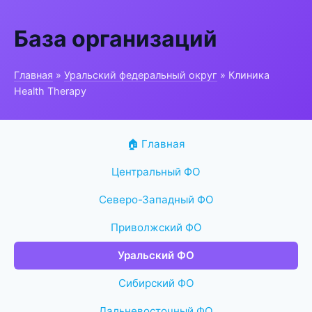
База организаций
Главная
»
Уральский федеральный округ
» Клиника
Health Therapy
🏠 Главная
Центральный ФО
Северо-Западный ФО
Приволжский ФО
Уральский ФО
Сибирский ФО
Дальневосточный ФО