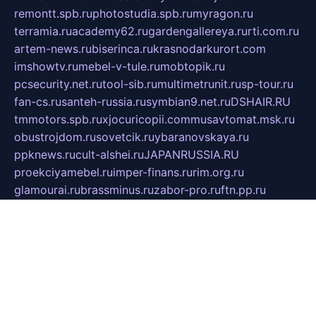
remontt.spb.ru
photostudia.spb.ru
myragon.ru
terramia.ru
academy62.ru
gardengallereya.ru
rti.com.ru
artem-news.ru
biserinca.ru
krasnodarkurort.com
imshowtv.ru
mebel-v-tule.ru
mobtopik.ru
pcsecurity.net.ru
tool-sib.ru
multimetrunit.ru
sp-tour.ru
fan-cs.ru
santeh-russia.ru
symbian9.net.ru
DSHAIR.RU
tmmotors.spb.ru
xjocuricopii.com
musavtomat.msk.ru
obustrojdom.ru
sovetcik.ru
ybaranovskaya.ru
ppknews.ru
cult-alshei.ru
JAPANRUSSIA.RU
proekciyamebel.ru
imper-finans.ru
rim.org.ru
glamourai.ru
brassminus.ru
zabor-pro.ru
ftn.pp.ru
dorogoe58.ru
laimengpacker.ru
kuzova-zapchasti.ru
sageerp.ru
taxodrom.ru
dsrazvitie.ru
hardcity.net.ru
ratinghomegames.ru
topservice25.ru
gubernyan.ru
gtglasslined.ru
ii4.ru
tssport.spb.ru
andorra24.com
blackwallstreet.ru
oboimos.ru
optim-doors.com.ru
ikuch.ru
nycr.org.ru
npa21.ru
vremya-ch.spb.ru
desert000.ru
ivtorgi.ru
ifiori.ru
catalog-statei.ru