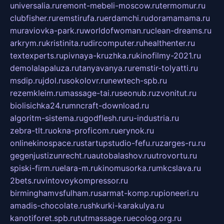
universalia.ru
remont-mebeli-moscow.ru
termomur.ru
clubfisher.ru
remstirufa.ru
erdamchi.ru
doramamama.ru
muraviovka-park.ru
worldofwoman.ru
clean-dreams.ru
arkrym.ru
kristinita.ru
dircomputer.ru
healthenter.ru
textexperts.ru
pivnaya-kruzhka.ru
kinofilmy-2021.ru
demolalapaluza.ru
tanyavanya.ru
remstir-tolyatti.ru
msdip.ru
jdol.ru
sokolovr.ru
newtech-spb.ru
rezemkleim.ru
massage-tai.ru
seonub.ru
zvonitut.ru
biolisichka24.ru
mncraft-download.ru
algoritm-sistema.ru
godflesh.ru
ru-industria.ru
zebra-tlt.ru
okna-proficom.ru
erynok.ru
onlinekinospace.ru
startupstudio-fefu.ru
zarges-ru.ru
gegenjustizunrecht.ru
autobalashov.ru
utrovortu.ru
spiski-firm.ru
elara-m.ru
kinomusorka.ru
mkcslava.ru
2bets.ru
vintovoykompressor.ru
birminghamvsfulham.ru
sarmat-komp.ru
pioneeri.ru
amadis-chocolate.ru
shkurki-karakulya.ru
kanotiforet.spb.ru
tutmassage.ru
ecolog.org.ru