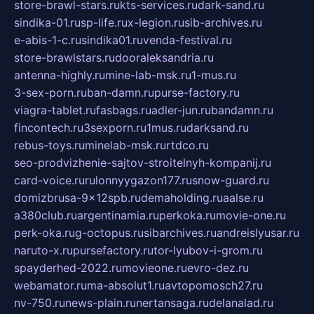
store-brawl-stars.ru
kts-services.ru
dark-sand.ru
sindika-01.ru
sp-life.ru
x-legion.ru
sib-archives.ru
e-abis-1-c.ru
sindika01.ru
venda-festival.ru
store-brawlstars.ru
dooraleksandria.ru
antenna-highly.ru
mine-lab-msk.ru
1-mus.ru
3-sex-porn.ru
ban-damn.ru
purse-factory.ru
viagra-tablet.ru
fasbags.ru
adler-jun.ru
bandamn.ru
fincontech.ru
3sexporn.ru
1mus.ru
darksand.ru
rebus-toys.ru
minelab-msk.ru
rtdco.ru
seo-prodvizhenie-sajtov-stroitelnyh-kompanij.ru
card-voice.ru
rulonnyygazon177.ru
snow-guard.ru
domizbrusa-9x12spb.ru
demaholding.ru
aalse.ru
a380club.ru
argentinamia.ru
perkoka.ru
movie-one.ru
perk-oka.ru
g-octopus.ru
sibarchives.ru
andreislyusar.ru
naruto-x.ru
pursefactory.ru
tor-lyubov-i-grom.ru
spayderhed-2022.ru
movieone.ru
evro-dez.ru
webamator.ru
ma-absolut1.ru
avtopomosch27.ru
nv-750.ru
news-plain.ru
nertansaga.ru
delanalad.ru