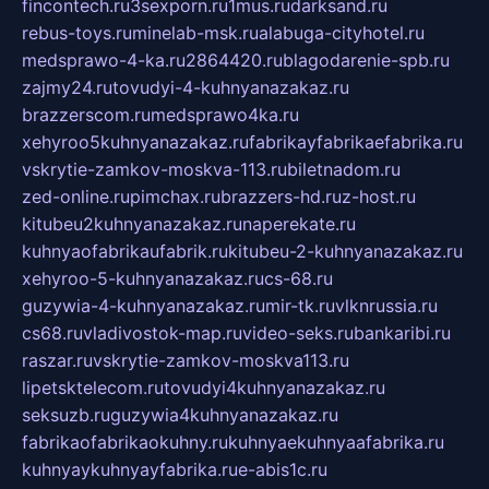
fincontech.ru
3sexporn.ru
1mus.ru
darksand.ru
rebus-toys.ru
minelab-msk.ru
alabuga-cityhotel.ru
medsprawo-4-ka.ru
2864420.ru
blagodarenie-spb.ru
zajmy24.ru
tovudyi-4-kuhnyanazakaz.ru
brazzerscom.ru
medsprawo4ka.ru
xehyroo5kuhnyanazakaz.ru
fabrikayfabrikaefabrika.ru
vskrytie-zamkov-moskva-113.ru
biletnadom.ru
zed-online.ru
pimchax.ru
brazzers-hd.ru
z-host.ru
kitubeu2kuhnyanazakaz.ru
naperekate.ru
kuhnyaofabrikaufabrik.ru
kitubeu-2-kuhnyanazakaz.ru
xehyroo-5-kuhnyanazakaz.ru
cs-68.ru
guzywia-4-kuhnyanazakaz.ru
mir-tk.ru
vlknrussia.ru
cs68.ru
vladivostok-map.ru
video-seks.ru
bankaribi.ru
raszar.ru
vskrytie-zamkov-moskva113.ru
lipetsktelecom.ru
tovudyi4kuhnyanazakaz.ru
seksuzb.ru
guzywia4kuhnyanazakaz.ru
fabrikaofabrikaokuhny.ru
kuhnyaekuhnyaafabrika.ru
kuhnyaykuhnyayfabrika.ru
e-abis1c.ru