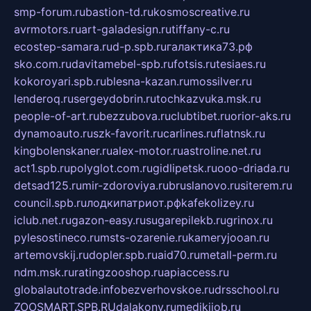
smp-forum.ru
bastion-td.ru
kosmoscreative.ru
avrmotors.ru
art-galadesign.ru
tiffany-c.ru
ecostep-samara.ru
d-p.spb.ru
галактика73.рф
sko.com.ru
davitamebel-spb.ru
fotsis.ru
tesiaes.ru
kokoroyari.spb.ru
blesna-kazan.ru
mossilver.ru
lenderoq.ru
sergeydobrin.ru
tochkazvuka.msk.ru
people-of-art.ru
bezzubova.ru
clubtibet.ru
orior-aks.ru
dynamoauto.ru
szk-favorit.ru
carlines.ru
flatnsk.ru
kingbolenskaner.ru
alex-motor.ru
astroline.net.ru
act1.spb.ru
polyglot.com.ru
gidlipetsk.ru
ooo-driada.ru
detsad125.ru
mir-zdoroviya.ru
bruslanovo.ru
siterem.ru
council.spb.ru
лодкипатриот.рф
kafekolizey.ru
iclub.net.ru
gazon-easy.ru
sugarepilekb.ru
grinox.ru
pylesostineco.ru
msts-ozarenie.ru
kameryjooan.ru
artemovskij.ru
dopler.spb.ru
aid70.ru
metall-perm.ru
ndm.msk.ru
ratingzooshop.ru
apiaccess.ru
globalautotrade.info
bezverhovskoe.ru
drsschool.ru
ZOOSMART.SPB.RU
dalakony.ru
medikijob.ru