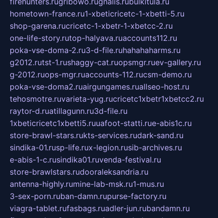
firehunters.ru
gribowo.ru
gnalis.ru
bulkitula.ru
hometown-france.ru
1-xbeticricetc-1-xbetti-5.ru
shop-garena.ru
cricetc-1-xbetr-1-xbetcc-2.ru
one-life-story.ru
top-halyava.ru
accounts112.ru
poka-vse-doma-2.ru
3-d-file.ru
hahahaharms.ru
g2012.ru
tst-1.ru
shaggy-cat.ru
opsmgr.ru
ev-gallery.ru
g-2012.ru
ops-mgr.ru
accounts-112.ru
csm-demo.ru
poka-vse-doma2.ru
airgungames.ru
allseo-host.ru
tehosmotre.ru
varieta-yug.ru
cricetc1xbetr1xbetcc2.ru
raytor-d.ru
atillagunn.ru
3d-file.ru
1xbeticricetc1xbetti5.ru
uafoot-statti.ru
e-abis1c.ru
store-brawl-stars.ru
kts-services.ru
dark-sand.ru
sindika-01.ru
sp-life.ru
x-legion.ru
sib-archives.ru
e-abis-1-c.ru
sindika01.ru
venda-festival.ru
store-brawlstars.ru
dooraleksandria.ru
antenna-highly.ru
mine-lab-msk.ru
1-mus.ru
3-sex-porn.ru
ban-damn.ru
purse-factory.ru
viagra-tablet.ru
fasbags.ru
adler-jun.ru
bandamn.ru