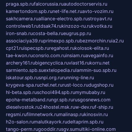
praga.spb.ru
falcorussia.ru
autodoctorservis.ru
kamertondom.spb.ru
net-life.net.ru
avto-vozim.ru
sakhcamera.ru
alliance-electro.spb.ru
stroyavt.ru
controlweb1.ru
tdsak74.ru
kinzozo-ru.ru
kvotka.ru
iron-snab.ru
costa-bella.ru
eugrus.pp.ru
associaciya39.ru
primexpo.spb.ru
bezmorchin.ru
ia2.ru
cpt21.ru
ispecspb.ru
regahost.ru
kolosok-elita.ru
tae-kwon.ru
consrio.com.ru
insiam.ru
avegainfo.ru
archery161.ru
bigencyclica.ru
vlast16.ru
korru.net
sarmiento.spb.su
extelopedia.ru
lammin-suo.spb.ru
iskatour.spb.ru
snpi.org.ru
running-line.ru
krygeva-spa.ru
chel.net.ru
rust-loco.ru
dugshop.ru
hl-beta.spb.ru
school494.spb.ru
mymubaby.ru
epoha-metalband.ru
ngr.spb.ru
rusgosnews.com
dieselvostok.ru
24hostel.msk.ru
w-dev.ru
f-ship.ru
regsmi.ru
filmnetwork.ru
malinasp.ru
kinosvin.ru
h2o-salon.ru
malutkayork.ru
deltaprim.spb.ru
tango-perm.ru
gooddir.ru
sgv.su
multiki-online.com