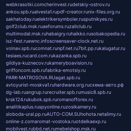
webkrasotki.com
cherinvest.ru
detskiy-ostrov.ru
ankou.spb.ru
alvesta1.ru
pdf-creator.ru
nix-files.org.ru
sakhatoday.ru
elektrikersymboler.ru
sputnikyes.ru
golf2club.msk.ru
aeforums.ru
zallclub.ru
multimodal.msk.ru
habaigry.ru
haikko.ru
sobakopedia.ru
isz-fest.ru
ewnc.info
screensaver-clock.net.ru
volnav.spb.ru
comnat.ru
npf.net.ru
7bit.pp.ru
kalugatur.ru
tesiaes.ru
card.com.ru
kazanka.spb.ru
gildiya-kuznecov.ru
kameryboavision.ru
griffoncom.spb.ru
fabrika-emotsiy.ru
PARK-MATROSOVA.RU
agat.spb.ru
avtoyurist-moskva1.ru
hardware.org.ru
схема-авто.рф
dg-lab.ru
angrup.ru
recruiter.spb.ru
music8.spb.ru
krsk124.ru
kubok.spb.ru
romanofforex.ru
analitikaplus.ru
spyonline.ru
zosikamery.ru
sloboda-ural.pp.ru
AUTO-COM.SU
hohota.net
alimy.ru
online-z.com
aromat-vostoka.ru
otdelkaexp.ru
mobilvest.ru
bbd.net.ru
mebelshop.msk.ru