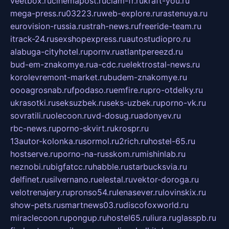
veetbox.ru
cinemapost.ru
ciam-fr.ru
kraft-you.ru
mega-press.ru
03223.ru
web-explore.ru
rastenuya.ru
eurovision-russia.ru
strah-news.ru
freeride-team.ru
itrack-24.ru
sexshopexpress.ru
autostudiopro.ru
alabuga-cityhotel.ru
pornv.ru
atlantpereezd.ru
bud-em-znakomye.ru
a-cdc.ru
elektrostal-news.ru
korolevremont-market.ru
budem-znakomye.ru
oooagrosnab.ru
fpodaso.ru
emfire.ru
pro-otdelky.ru
ukrasotki.ru
seksuzbek.ru
seks-uzbek.ru
porno-vk.ru
sovratili.ru
olecoon.ru
vd-dosug.ru
adonyev.ru
rbc-news.ru
porno-skvirt.ru
krospr.ru
13autor-kolonka.ru
sormol.ru
2rich.ru
hostel-65.ru
hostserve.ru
porno-na-russkom.ru
mishinlab.ru
neznobi.ru
bigfatcc.ru
habble.ru
starbucksvia.ru
delfinet.ru
silvernano.ru
elestal.ru
vektor-doroga.ru
velotrenajery.ru
pronso54.ru
lenasever.ru
lovinskix.ru
show-pets.ru
smartnews03.ru
discofoxworld.ru
miraclecoon.ru
pongup.ru
hostel65.ru
liura.ru
glasspb.ru