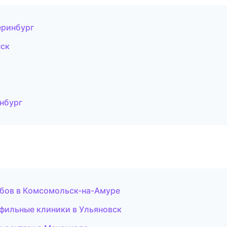
еринбург
нск
инбург
убов в Комсомольск-на-Амуре
офильные клиники в Ульяновск