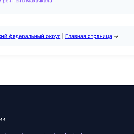
и рентген в Махачкала
кий федеральный округ
|
Главная страница
→
сии