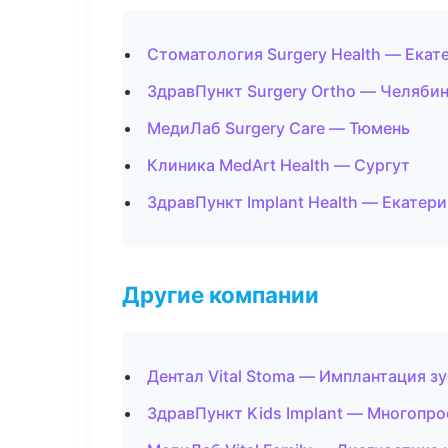
Стоматология Surgery Health — Екат
ЗдравПункт Surgery Ortho — Челяби
МедиЛаб Surgery Care — Тюмень
Клиника MedArt Health — Сургут
ЗдравПункт Implant Health — Екатер
Другие компании
Дентал Vital Stoma — Имплантация з
ЗдравПункт Kids Implant — Многопр