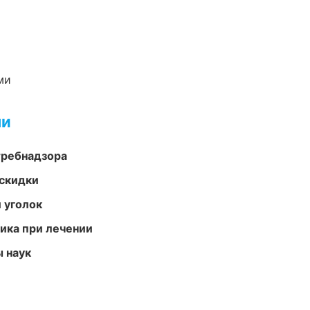
ми
ми
требнадзора
скидки
 уголок
тика при лечении
ы наук