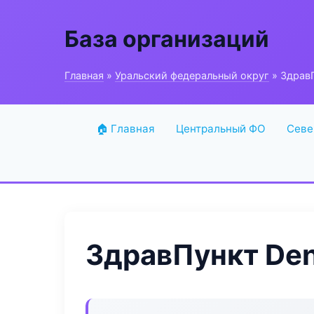
База организаций
Главная
»
Уральский федеральный округ
» ЗдравП
🏠 Главная
Центральный ФО
Севе
ЗдравПункт Den