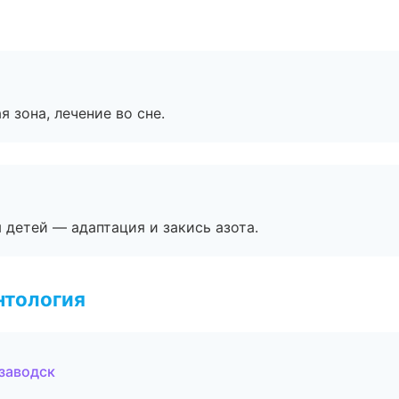
я зона, лечение во сне.
я детей — адаптация и закись азота.
нтология
озаводск