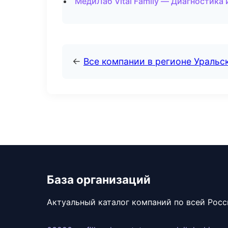
МедиЛаб Vital Family — Диагностика 
←
Все компании в регионе Уральс
База организаций
Актуальный каталог компаний по всей Рос