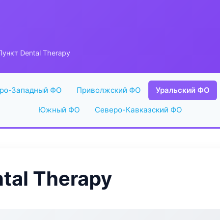
ункт Dental Therapy
ро-Западный ФО
Приволжский ФО
Уральский ФО
Южный ФО
Северо-Кавказский ФО
tal Therapy