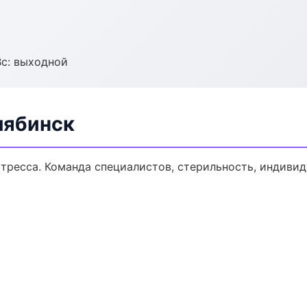
Вс: выходной
лябинск
тресса. Команда специалистов, стерильность, индиви