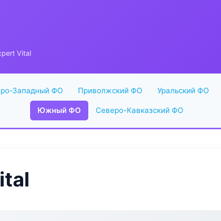
ert Vital
ро-Западный ФО
Приволжский ФО
Уральский ФО
Южный ФО
Северо-Кавказский ФО
tal