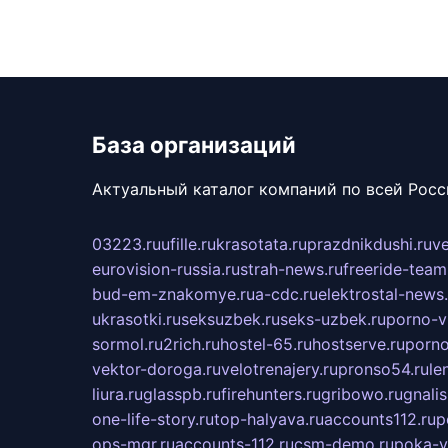
База организаций
Актуальный каталог компаний по всей Рос
03223.ru
ufille.ru
krasotata.ru
prazdnikdushi.ru
v
eurovision-russia.ru
strah-news.ru
freeride-team
bud-em-znakomye.ru
a-cdc.ru
elektrostal-news.
ukrasotki.ru
seksuzbek.ru
seks-uzbek.ru
porno-v
sormol.ru
2rich.ru
hostel-65.ru
hostserve.ru
porno
vektor-doroga.ru
velotrenajery.ru
pronso54.ru
le
liura.ru
glasspb.ru
firehunters.ru
gribowo.ru
gnalis
one-life-story.ru
top-halyava.ru
accounts112.ru
p
ops-mgr.ru
accounts-112.ru
csm-demo.ru
poka-v