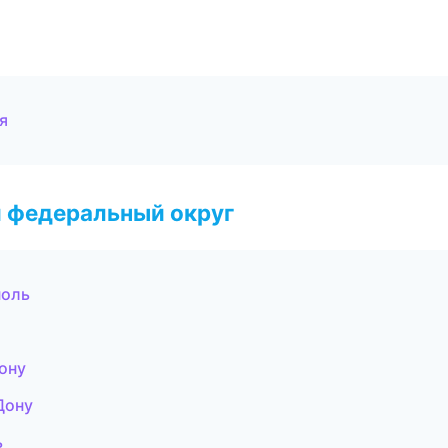
я
 федеральный округ
поль
ону
Дону
ь