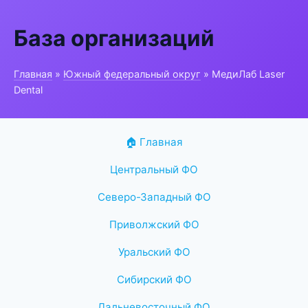
База организаций
Главная
»
Южный федеральный округ
» МедиЛаб Laser
Dental
🏠 Главная
Центральный ФО
Северо-Западный ФО
Приволжский ФО
Уральский ФО
Сибирский ФО
Дальневосточный ФО