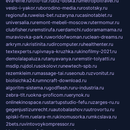
eva-elfie.ru
foto-tur.ru
biz-doska.ru
metropoltravel.ru
veslo-i-yakor.ru
borodino-media.ru
rostotsky.ru
regionufa.ru
weiss-bet.ru
zaryna.ru
casinotablet.ru
universalia.ru
remont-mebeli-moscow.ru
termomur.ru
clubfisher.ru
remstirufa.ru
erdamchi.ru
doramamama.ru
muraviovka-park.ru
worldofwoman.ru
clean-dreams.ru
arkrym.ru
kristinita.ru
dircomputer.ru
healthenter.ru
textexperts.ru
pivnaya-kruzhka.ru
kinofilmy-2021.ru
demolalapaluza.ru
tanyavanya.ru
remstir-tolyatti.ru
msdip.ru
jdol.ru
sokolovr.ru
newtech-spb.ru
rezemkleim.ru
massage-tai.ru
seonub.ru
zvonitut.ru
biolisichka24.ru
mncraft-download.ru
algoritm-sistema.ru
godflesh.ru
ru-industria.ru
zebra-tlt.ru
okna-proficom.ru
erynok.ru
onlinekinospace.ru
startupstudio-fefu.ru
zarges-ru.ru
gegenjustizunrecht.ru
autobalashov.ru
utrovortu.ru
spiski-firm.ru
elara-m.ru
kinomusorka.ru
mkcslava.ru
2bets.ru
vintovoykompressor.ru