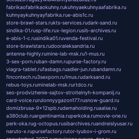
fabrikaofabrikaokuhny.ru
kuhnyaekuhnyaafabrika.ru
kuhnyaykuhnyayfabrika.ru
e-abis1c.ru
store-brawl-stars.ru
kts-services.ru
dark-sand.ru
sindika-01.ru
sp-life.ru
x-legion.ru
sib-archives.ru
e-abis-1-c.ru
sindika01.ru
venda-festival.ru
store-brawlstars.ru
dooraleksandria.ru
antenna-highly.ru
mine-lab-msk.ru
1-mus.ru
3-sex-porn.ru
ban-damn.ru
purse-factory.ru
viagra-tablet.ru
fasbags.ru
adler-jun.ru
bandamn.ru
fincontech.ru
3sexporn.ru
1mus.ru
darksand.ru
rebus-toys.ru
minelab-msk.ru
rtdco.ru
seo-prodvizhenie-sajtov-stroitelnyh-kompanij.ru
card-voice.ru
rulonnyygazon177.ru
snow-guard.ru
domizbrusa-9x12spb.ru
demaholding.ru
aalse.ru
a380club.ru
argentinamia.ru
perkoka.ru
movie-one.ru
perk-oka.ru
g-octopus.ru
sibarchives.ru
andreislyusar.ru
naruto-x.ru
pursefactory.ru
tor-lyubov-i-grom.ru
spayderhed-2022.ru
movieone.ru
evro-dez.ru