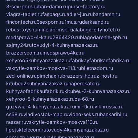
3-sex-porn.ru
ban-damn.ru
purse-factory.ru
viagra-tablet.ru
fasbags.ru
adler-jun.ru
bandamn.ru
fincontech.ru
3sexporn.ru
1mus.ru
darksand.ru
rebus-toys.ru
minelab-msk.ru
alabuga-cityhotel.ru
medsprawo-4-ka.ru
2864420.ru
blagodarenie-spb.ru
zajmy24.ru
tovudyi-4-kuhnyanazakaz.ru
brazzerscom.ru
medsprawo4ka.ru
xehyroo5kuhnyanazakaz.ru
fabrikayfabrikaefabrika.ru
vskrytie-zamkov-moskva-113.ru
biletnadom.ru
zed-online.ru
pimchax.ru
brazzers-hd.ru
z-host.ru
kitubeu2kuhnyanazakaz.ru
naperekate.ru
kuhnyaofabrikaufabrik.ru
kitubeu-2-kuhnyanazakaz.ru
xehyroo-5-kuhnyanazakaz.ru
cs-68.ru
guzywia-4-kuhnyanazakaz.ru
mir-tk.ru
vlknrussia.ru
cs68.ru
vladivostok-map.ru
video-seks.ru
bankaribi.ru
raszar.ru
vskrytie-zamkov-moskva113.ru
lipetsktelecom.ru
tovudyi4kuhnyanazakaz.ru
seksuzb.ru
guzywia4kuhnyanazakaz.ru