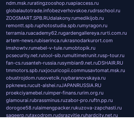
ndm.msk.ru
ratingzooshop.ru
apiaccess.ru
globalautotrade.info
bezverhovskoe.ru
drsschool.ru
ZOOSMART.SPB.RU
dalakony.ru
medikijob.ru
remontt.spb.ru
photostudia.spb.ru
myragon.ru
terramia.ru
academy62.ru
gardengallereya.ru
rti.com.ru
artem-news.ru
biserinca.ru
krasnodarkurort.com
imshowtv.ru
mebel-v-tule.ru
mobtopik.ru
pcsecurity.net.ru
tool-sib.ru
multimetrunit.ru
sp-tour.ru
fan-cs.ru
santeh-russia.ru
symbian9.net.ru
DSHAIR.RU
tmmotors.spb.ru
xjocuricopii.com
musavtomat.msk.ru
obustrojdom.ru
sovetcik.ru
ybaranovskaya.ru
ppknews.ru
cult-alshei.ru
JAPANRUSSIA.RU
proekciyamebel.ru
imper-finans.ru
rim.org.ru
glamourai.ru
brassminus.ru
zabor-pro.ru
ftn.pp.ru
dorogoe58.ru
laimengpacker.ru
kuzova-zapchasti.ru
sageerp.ru
taxodrom.ru
dsrazvitie.ru
hardcity.net.ru
ratinghomegames.ru
topservice25.ru
gubernyan.ru
gtglasslined.ru
ii4.ru
tssport.spb.ru
andorra24.com