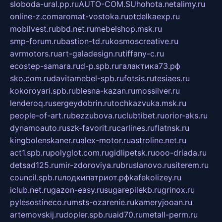
sloboda-ural.pp.ru
AUTO-COM.SU
hohota.net
alimy.ru
online-z.com
aromat-vostoka.ru
otdelkaexp.ru
mobilvest.ru
bbd.net.ru
mebelshop.msk.ru
smp-forum.ru
bastion-td.ru
kosmoscreative.ru
avrmotors.ru
art-galadesign.ru
tiffany-c.ru
ecostep-samara.ru
d-p.spb.ru
галактика73.рф
sko.com.ru
davitamebel-spb.ru
fotsis.ru
tesiaes.ru
kokoroyari.spb.ru
blesna-kazan.ru
mossilver.ru
lenderoq.ru
sergeydobrin.ru
tochkazvuka.msk.ru
people-of-art.ru
bezzubova.ru
clubtibet.ru
orior-aks.ru
dynamoauto.ru
szk-favorit.ru
carlines.ru
flatnsk.ru
kingbolenskaner.ru
alex-motor.ru
astroline.net.ru
act1.spb.ru
polyglot.com.ru
gidlipetsk.ru
ooo-driada.ru
detsad125.ru
mir-zdoroviya.ru
bruslanovo.ru
siterem.ru
council.spb.ru
лодкипатриот.рф
kafekolizey.ru
iclub.net.ru
gazon-easy.ru
sugarepilekb.ru
grinox.ru
pylesostineco.ru
msts-ozarenie.ru
kameryjooan.ru
artemovskij.ru
dopler.spb.ru
aid70.ru
metall-perm.ru