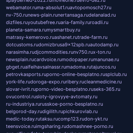
webamator.ru
ma-absolut1.ru
avtopomosch27.ru
nv-750.ru
news-plain.ru
nertansaga.ru
delanalad.ru
dizfiles.ru
youtubefree.ru
aria-family.ru
roadli.ru
planeta-samara.ru
mysmartbuy.ru
matrasy-kemerovo.ru
ashanet.ru
trade-farm.ru
dotcustoms.ru
domizbrusa9x12spb.ru
autodamp.ru
narasimha.ru
djcommodities.ru
nv750.ru
x-ton.ru
newsplain.ru
cardvoice.ru
modopaper.ru
manunae.ru
gbget.ru
alfeihavsalnassr.ru
madoma.ru
tajuncos.ru
petrovkasports.ru
porno-online-besplatno.ru
splclub.ru
york-life.ru
doroga-expo.ru
ribery.ru
cleanmedicine.ru
slovar-ivrit.ru
porno-video-besplatno.ru
seks-365.ru
ovucontrol.ru
sloty-igrovyye-avtomaty.ru
ru-industriya.ru
russkoe-porno-besplatno.ru
belgorod-day.ru
digilith.ru
pichkurovlab.ru
medic-today.ru
taksu.ru
comp123.ru
don-ykt.ru
teensvoice.ru
imgsharing.ru
domashnee-porno.ru