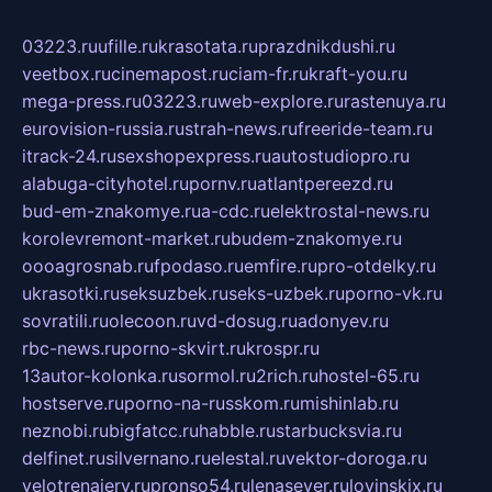
03223.ru
ufille.ru
krasotata.ru
prazdnikdushi.ru
veetbox.ru
cinemapost.ru
ciam-fr.ru
kraft-you.ru
mega-press.ru
03223.ru
web-explore.ru
rastenuya.ru
eurovision-russia.ru
strah-news.ru
freeride-team.ru
itrack-24.ru
sexshopexpress.ru
autostudiopro.ru
alabuga-cityhotel.ru
pornv.ru
atlantpereezd.ru
bud-em-znakomye.ru
a-cdc.ru
elektrostal-news.ru
korolevremont-market.ru
budem-znakomye.ru
oooagrosnab.ru
fpodaso.ru
emfire.ru
pro-otdelky.ru
ukrasotki.ru
seksuzbek.ru
seks-uzbek.ru
porno-vk.ru
sovratili.ru
olecoon.ru
vd-dosug.ru
adonyev.ru
rbc-news.ru
porno-skvirt.ru
krospr.ru
13autor-kolonka.ru
sormol.ru
2rich.ru
hostel-65.ru
hostserve.ru
porno-na-russkom.ru
mishinlab.ru
neznobi.ru
bigfatcc.ru
habble.ru
starbucksvia.ru
delfinet.ru
silvernano.ru
elestal.ru
vektor-doroga.ru
velotrenajery.ru
pronso54.ru
lenasever.ru
lovinskix.ru