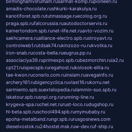
birminghamvsfulham.ru
sarmat-komp.ru
pioneeri.ru
amadis-chocolate.ru
shkurki-karakulya.ru
kanotiforet.spb.ru
tutmassage.ru
ecolog.org.ru
praga.spb.ru
falcorussia.ru
autodoctorservis.ru
kamertondom.spb.ru
net-life.net.ru
avto-vozim.ru
sakhcamera.ru
alliance-electro.spb.ru
stroyavt.ru
controlweb1.ru
tdsak74.ru
kinzozo-ru.ru
kvotka.ru
iron-snab.ru
costa-bella.ru
eugrus.pp.ru
associaciya39.ru
primexpo.spb.ru
bezmorchin.ru
ia2.ru
cpt21.ru
ispecspb.ru
regahost.ru
kolosok-elita.ru
tae-kwon.ru
consrio.com.ru
insiam.ru
avegainfo.ru
archery161.ru
bigencyclica.ru
vlast16.ru
korru.net
sarmiento.spb.su
extelopedia.ru
lammin-suo.spb.ru
iskatour.spb.ru
snpi.org.ru
running-line.ru
krygeva-spa.ru
chel.net.ru
rust-loco.ru
dugshop.ru
hl-beta.spb.ru
school494.spb.ru
mymubaby.ru
epoha-metalband.ru
ngr.spb.ru
rusgosnews.com
dieselvostok.ru
24hostel.msk.ru
w-dev.ru
f-ship.ru