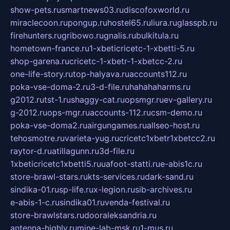
show-pets.ru
smartnews03.ru
discofoxworld.ru
miraclecoon.ru
pongup.ru
hostel65.ru
liura.ru
glasspb.ru
firehunters.ru
gribowo.ru
gnalis.ru
bulkitula.ru
hometown-france.ru
1-xbeticricetc-1-xbetti-5.ru
shop-garena.ru
cricetc-1-xbetr-1-xbetcc-2.ru
one-life-story.ru
top-halyava.ru
accounts112.ru
poka-vse-doma-2.ru
3-d-file.ru
hahahaharms.ru
g2012.ru
tst-1.ru
shaggy-cat.ru
opsmgr.ru
ev-gallery.ru
g-2012.ru
ops-mgr.ru
accounts-112.ru
csm-demo.ru
poka-vse-doma2.ru
airgungames.ru
allseo-host.ru
tehosmotre.ru
varieta-yug.ru
cricetc1xbetr1xbetcc2.ru
raytor-d.ru
atillagunn.ru
3d-file.ru
1xbeticricetc1xbetti5.ru
uafoot-statti.ru
e-abis1c.ru
store-brawl-stars.ru
kts-services.ru
dark-sand.ru
sindika-01.ru
sp-life.ru
x-legion.ru
sib-archives.ru
e-abis-1-c.ru
sindika01.ru
venda-festival.ru
store-brawlstars.ru
dooraleksandria.ru
antenna-highly.ru
mine-lab-msk.ru
1-mus.ru