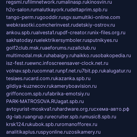
regsmi.ru
filmnetwork.ru
malinasp.ru
kinosvin.ru
h2o-salon.ru
malutkayork.ru
deltaprim.spb.ru
tango-perm.ru
gooddir.ru
sgv.su
multiki-online.com
webkrasotki.com
cherinvest.ru
detskiy-ostrov.ru
ankou.spb.ru
alvesta1.ru
pdf-creator.ru
nix-files.org.ru
sakhatoday.ru
elektrikersymboler.ru
sputnikyes.ru
golf2club.msk.ru
aeforums.ru
zallclub.ru
multimodal.msk.ru
habaigry.ru
haikko.ru
sobakopedia.ru
isz-fest.ru
ewnc.info
screensaver-clock.net.ru
volnav.spb.ru
comnat.ru
npf.net.ru
7bit.pp.ru
kalugatur.ru
tesiaes.ru
card.com.ru
kazanka.spb.ru
gildiya-kuznecov.ru
kameryboavision.ru
griffoncom.spb.ru
fabrika-emotsiy.ru
PARK-MATROSOVA.RU
agat.spb.ru
avtoyurist-moskva1.ru
hardware.org.ru
схема-авто.рф
dg-lab.ru
angrup.ru
recruiter.spb.ru
music8.spb.ru
krsk124.ru
kubok.spb.ru
romanofforex.ru
analitikaplus.ru
spyonline.ru
zosikamery.ru