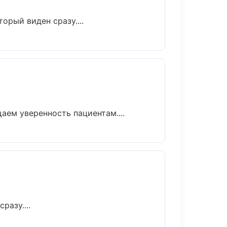
орый виден сразу....
аем уверенность пациентам....
разу....