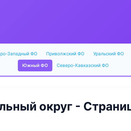
ро-Западный ФО
Приволжский ФО
Уральский ФО
Южный ФО
Северо-Кавказский ФО
ьный округ - Страниц