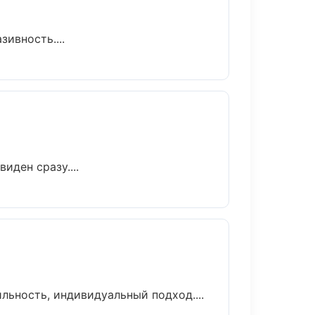
ивность....
иден сразу....
льность, индивидуальный подход....