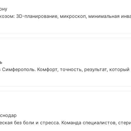
ону
озом: 3D-планирование, микроскоп, минимальная инваз
ь
Симферополь. Комфорт, точность, результат, который в
аснодар
кая без боли и стресса. Команда специалистов, стери