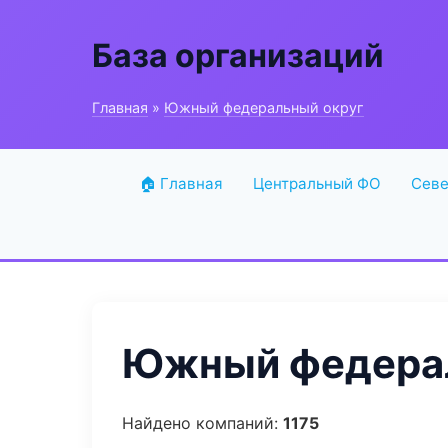
База организаций
Главная
»
Южный федеральный округ
🏠 Главная
Центральный ФО
Севе
Южный федерал
Найдено компаний:
1175