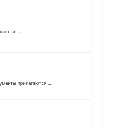
аются....
ументы прилагаются....