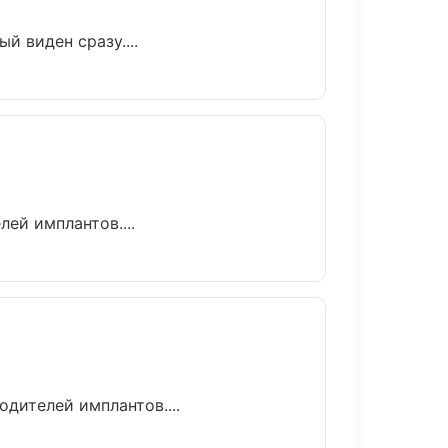
й виден сразу....
ей имплантов....
дителей имплантов....