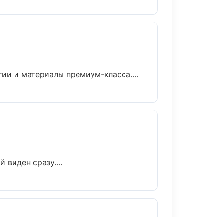
ии и материалы премиум-класса....
 виден сразу....