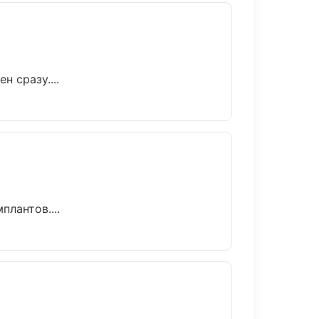
 сразу....
лантов....