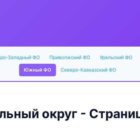
ро-Западный ФО
Приволжский ФО
Уральский ФО
Южный ФО
Северо-Кавказский ФО
ьный округ - Страниц