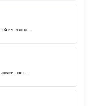
ей имплантов....
нвазивность....