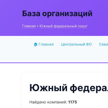
База организаций
Главная
»
Южный федеральный округ
🏠 Главная
Центральный ФО
Севе
Южный федерал
Найдено компаний:
1175