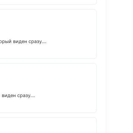
рый виден сразу....
иден сразу....