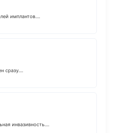
ей имплантов....
 сразу....
ая инвазивность....