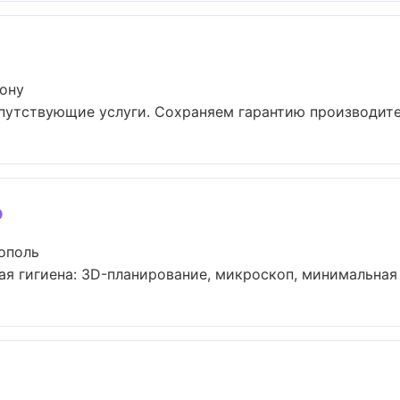
Дону
опутствующие услуги. Сохраняем гарантию производител
o
ополь
я гигиена: 3D-планирование, микроскоп, минимальная и