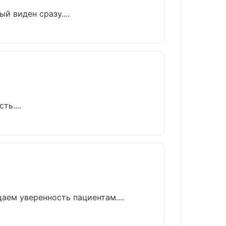
й виден сразу....
ь....
аем уверенность пациентам....