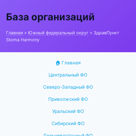
База организаций
Главная
»
Южный федеральный округ
» ЗдравПункт
Stoma Harmony
🏠 Главная
Центральный ФО
Северо-Западный ФО
Приволжский ФО
Уральский ФО
Сибирский ФО
Дальневосточный ФО