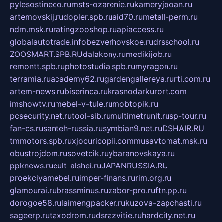
pylesostineco.ru
msts-ozarenie.ru
kameryjooan.ru
artemovskij.ru
dopler.spb.ru
aid70.ru
metall-perm.ru
ndm.msk.ru
ratingzooshop.ru
apiaccess.ru
globalautotrade.info
bezverhovskoe.ru
drsschool.ru
ZOOSMART.SPB.RU
dalakony.ru
medikijob.ru
remontt.spb.ru
photostudia.spb.ru
myragon.ru
terramia.ru
academy62.ru
gardengallereya.ru
rti.com.ru
artem-news.ru
biserinca.ru
krasnodarkurort.com
imshowtv.ru
mebel-v-tule.ru
mobtopik.ru
pcsecurity.net.ru
tool-sib.ru
multimetrunit.ru
sp-tour.ru
fan-cs.ru
santeh-russia.ru
symbian9.net.ru
DSHAIR.RU
tmmotors.spb.ru
xjocuricopii.com
musavtomat.msk.ru
obustrojdom.ru
sovetcik.ru
ybaranovskaya.ru
ppknews.ru
cult-alshei.ru
JAPANRUSSIA.RU
proekciyamebel.ru
imper-finans.ru
rim.org.ru
glamourai.ru
brassminus.ru
zabor-pro.ru
ftn.pp.ru
dorogoe58.ru
laimengpacker.ru
kuzova-zapchasti.ru
sageerp.ru
taxodrom.ru
dsrazvitie.ru
hardcity.net.ru