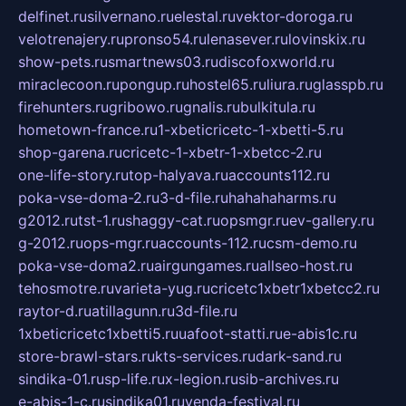
delfinet.ru
silvernano.ru
elestal.ru
vektor-doroga.ru
velotrenajery.ru
pronso54.ru
lenasever.ru
lovinskix.ru
show-pets.ru
smartnews03.ru
discofoxworld.ru
miraclecoon.ru
pongup.ru
hostel65.ru
liura.ru
glasspb.ru
firehunters.ru
gribowo.ru
gnalis.ru
bulkitula.ru
hometown-france.ru
1-xbeticricetc-1-xbetti-5.ru
shop-garena.ru
cricetc-1-xbetr-1-xbetcc-2.ru
one-life-story.ru
top-halyava.ru
accounts112.ru
poka-vse-doma-2.ru
3-d-file.ru
hahahaharms.ru
g2012.ru
tst-1.ru
shaggy-cat.ru
opsmgr.ru
ev-gallery.ru
g-2012.ru
ops-mgr.ru
accounts-112.ru
csm-demo.ru
poka-vse-doma2.ru
airgungames.ru
allseo-host.ru
tehosmotre.ru
varieta-yug.ru
cricetc1xbetr1xbetcc2.ru
raytor-d.ru
atillagunn.ru
3d-file.ru
1xbeticricetc1xbetti5.ru
uafoot-statti.ru
e-abis1c.ru
store-brawl-stars.ru
kts-services.ru
dark-sand.ru
sindika-01.ru
sp-life.ru
x-legion.ru
sib-archives.ru
e-abis-1-c.ru
sindika01.ru
venda-festival.ru