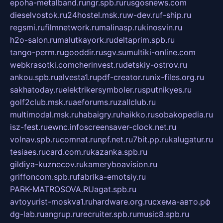
epoha-metalband.ru
ngr.spb.ru
rusgosnews.com
dieselvostok.ru
24hostel.msk.ru
w-dev.ru
f-ship.ru
regsmi.ru
filmnetwork.ru
malinasp.ru
kinosvin.ru
h2o-salon.ru
malutkayork.ru
deltaprim.spb.ru
tango-perm.ru
gooddir.ru
sgv.su
multiki-online.com
webkrasotki.com
cherinvest.ru
detskiy-ostrov.ru
ankou.spb.ru
alvesta1.ru
pdf-creator.ru
nix-files.org.ru
sakhatoday.ru
elektrikersymboler.ru
sputnikyes.ru
golf2club.msk.ru
aeforums.ru
zallclub.ru
multimodal.msk.ru
habaigry.ru
haikko.ru
sobakopedia.ru
isz-fest.ru
ewnc.info
screensaver-clock.net.ru
volnav.spb.ru
comnat.ru
npf.net.ru
7bit.pp.ru
kalugatur.ru
tesiaes.ru
card.com.ru
kazanka.spb.ru
gildiya-kuznecov.ru
kameryboavision.ru
griffoncom.spb.ru
fabrika-emotsiy.ru
PARK-MATROSOVA.RU
agat.spb.ru
avtoyurist-moskva1.ru
hardware.org.ru
схема-авто.рф
dg-lab.ru
angrup.ru
recruiter.spb.ru
music8.spb.ru