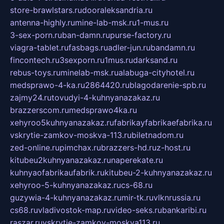
store-brawlstars.ru
dooraleksandria.ru
antenna-highly.ru
mine-lab-msk.ru
1-mus.ru
3-sex-porn.ru
ban-damn.ru
purse-factory.ru
viagra-tablet.ru
fasbags.ru
adler-jun.ru
bandamn.ru
fincontech.ru
3sexporn.ru
1mus.ru
darksand.ru
rebus-toys.ru
minelab-msk.ru
alabuga-cityhotel.ru
medsprawo-4-ka.ru
2864420.ru
blagodarenie-spb.ru
zajmy24.ru
tovudyi-4-kuhnyanazakaz.ru
brazzerscom.ru
medsprawo4ka.ru
xehyroo5kuhnyanazakaz.ru
fabrikayfabrikaefabrika.ru
vskrytie-zamkov-moskva-113.ru
biletnadom.ru
zed-online.ru
pimchax.ru
brazzers-hd.ru
z-host.ru
kitubeu2kuhnyanazakaz.ru
naperekate.ru
kuhnyaofabrikaufabrik.ru
kitubeu-2-kuhnyanazakaz.ru
xehyroo-5-kuhnyanazakaz.ru
cs-68.ru
guzywia-4-kuhnyanazakaz.ru
mir-tk.ru
vlknrussia.ru
cs68.ru
vladivostok-map.ru
video-seks.ru
bankaribi.ru
raszar.ru
vskrytie-zamkov-moskva113.ru