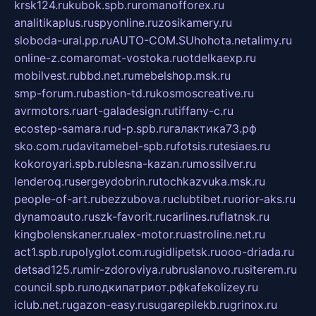
krsk124.ru
kubok.spb.ru
romanofforex.ru
analitikaplus.ru
spyonline.ru
zosikamery.ru
sloboda-ural.pp.ru
AUTO-COM.SU
hohota.net
alimy.ru
online-z.com
aromat-vostoka.ru
otdelkaexp.ru
mobilvest.ru
bbd.net.ru
mebelshop.msk.ru
smp-forum.ru
bastion-td.ru
kosmoscreative.ru
avrmotors.ru
art-galadesign.ru
tiffany-c.ru
ecostep-samara.ru
d-p.spb.ru
галактика73.рф
sko.com.ru
davitamebel-spb.ru
fotsis.ru
tesiaes.ru
kokoroyari.spb.ru
blesna-kazan.ru
mossilver.ru
lenderoq.ru
sergeydobrin.ru
tochkazvuka.msk.ru
people-of-art.ru
bezzubova.ru
clubtibet.ru
orior-aks.ru
dynamoauto.ru
szk-favorit.ru
carlines.ru
flatnsk.ru
kingbolenskaner.ru
alex-motor.ru
astroline.net.ru
act1.spb.ru
polyglot.com.ru
gidlipetsk.ru
ooo-driada.ru
detsad125.ru
mir-zdoroviya.ru
bruslanovo.ru
siterem.ru
council.spb.ru
лодкипатриот.рф
kafekolizey.ru
iclub.net.ru
gazon-easy.ru
sugarepilekb.ru
grinox.ru