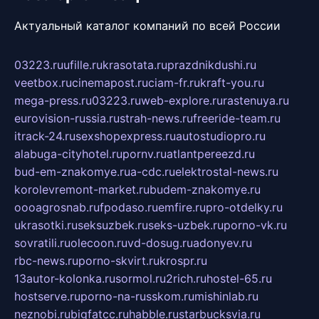
Актуальный каталог компаний по всей России
03223.ru
ufille.ru
krasotata.ru
prazdnikdushi.ru
veetbox.ru
cinemapost.ru
ciam-fr.ru
kraft-you.ru
mega-press.ru
03223.ru
web-explore.ru
rastenuya.ru
eurovision-russia.ru
strah-news.ru
freeride-team.ru
itrack-24.ru
sexshopexpress.ru
autostudiopro.ru
alabuga-cityhotel.ru
pornv.ru
atlantpereezd.ru
bud-em-znakomye.ru
a-cdc.ru
elektrostal-news.ru
korolevremont-market.ru
budem-znakomye.ru
oooagrosnab.ru
fpodaso.ru
emfire.ru
pro-otdelky.ru
ukrasotki.ru
seksuzbek.ru
seks-uzbek.ru
porno-vk.ru
sovratili.ru
olecoon.ru
vd-dosug.ru
adonyev.ru
rbc-news.ru
porno-skvirt.ru
krospr.ru
13autor-kolonka.ru
sormol.ru
2rich.ru
hostel-65.ru
hostserve.ru
porno-na-russkom.ru
mishinlab.ru
neznobi.ru
bigfatcc.ru
habble.ru
starbucksvia.ru