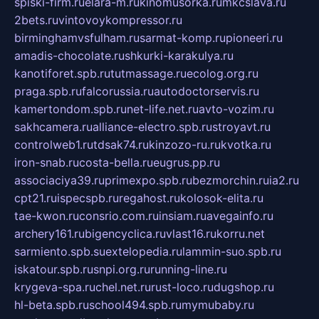
spiski-firm.ru
elara-m.ru
kinomusorka.ru
mkcslava.ru
2bets.ru
vintovoykompressor.ru
birminghamvsfulham.ru
sarmat-komp.ru
pioneeri.ru
amadis-chocolate.ru
shkurki-karakulya.ru
kanotiforet.spb.ru
tutmassage.ru
ecolog.org.ru
praga.spb.ru
falcorussia.ru
autodoctorservis.ru
kamertondom.spb.ru
net-life.net.ru
avto-vozim.ru
sakhcamera.ru
alliance-electro.spb.ru
stroyavt.ru
controlweb1.ru
tdsak74.ru
kinzozo-ru.ru
kvotka.ru
iron-snab.ru
costa-bella.ru
eugrus.pp.ru
associaciya39.ru
primexpo.spb.ru
bezmorchin.ru
ia2.ru
cpt21.ru
ispecspb.ru
regahost.ru
kolosok-elita.ru
tae-kwon.ru
consrio.com.ru
insiam.ru
avegainfo.ru
archery161.ru
bigencyclica.ru
vlast16.ru
korru.net
sarmiento.spb.su
extelopedia.ru
lammin-suo.spb.ru
iskatour.spb.ru
snpi.org.ru
running-line.ru
krygeva-spa.ru
chel.net.ru
rust-loco.ru
dugshop.ru
hl-beta.spb.ru
school494.spb.ru
mymubaby.ru