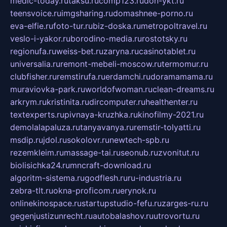
medic-today.ru
taksu.ru
comp123.ru
don-ykt.ru
teensvoice.ru
imgsharing.ru
domashnee-porno.ru
eva-elfie.ru
foto-tur.ru
biz-doska.ru
metropoltravel.ru
veslo-i-yakor.ru
borodino-media.ru
rostotsky.ru
regionufa.ru
weiss-bet.ru
zaryna.ru
casinotablet.ru
universalia.ru
remont-mebeli-moscow.ru
termomur.ru
clubfisher.ru
remstirufa.ru
erdamchi.ru
doramamama.ru
muraviovka-park.ru
worldofwoman.ru
clean-dreams.ru
arkrym.ru
kristinita.ru
dircomputer.ru
healthenter.ru
textexperts.ru
pivnaya-kruzhka.ru
kinofilmy-2021.ru
demolalapaluza.ru
tanyavanya.ru
remstir-tolyatti.ru
msdip.ru
jdol.ru
sokolovr.ru
newtech-spb.ru
rezemkleim.ru
massage-tai.ru
seonub.ru
zvonitut.ru
biolisichka24.ru
mncraft-download.ru
algoritm-sistema.ru
godflesh.ru
ru-industria.ru
zebra-tlt.ru
okna-proficom.ru
erynok.ru
onlinekinospace.ru
startupstudio-fefu.ru
zarges-ru.ru
gegenjustizunrecht.ru
autobalashov.ru
utrovortu.ru