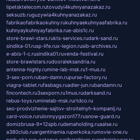
lipetsktelecom.ru
tovudyi4kuhnyanazakaz.ru
seksuzb.ru
guzywia4kuhnyanazakaz.ru
fabrikaofabrikaokuhny.ru
kuhnyaekuhnyaafabrika.ru
kuhnyaykuhnyayfabrika.ru
e-abis1c.ru
store-brawl-stars.ru
kts-services.ru
dark-sand.ru
sindika-01.ru
sp-life.ru
x-legion.ru
sib-archives.ru
e-abis-1-c.ru
sindika01.ru
venda-festival.ru
store-brawlstars.ru
dooraleksandria.ru
antenna-highly.ru
mine-lab-msk.ru
1-mus.ru
3-sex-porn.ru
ban-damn.ru
purse-factory.ru
viagra-tablet.ru
fasbags.ru
adler-jun.ru
bandamn.ru
fincontech.ru
3sexporn.ru
1mus.ru
darksand.ru
rebus-toys.ru
minelab-msk.ru
rtdco.ru
seo-prodvizhenie-sajtov-stroitelnyh-kompanij.ru
card-voice.ru
rulonnyygazon177.ru
snow-guard.ru
domizbrusa-9x12spb.ru
demaholding.ru
aalse.ru
a380club.ru
argentinamia.ru
perkoka.ru
movie-one.ru
perk-oka.ru
g-octopus.ru
sibarchives.ru
andreislyusar.ru