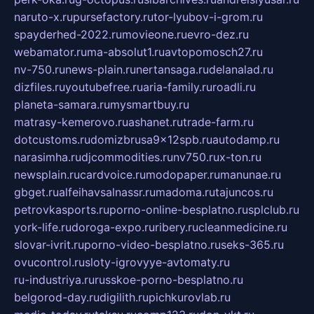
naruto-x.ru
pursefactory.ru
tor-lyubov-i-grom.ru
spayderhed-2022.ru
movieone.ru
evro-dez.ru
webamator.ru
ma-absolut1.ru
avtopomosch27.ru
nv-750.ru
news-plain.ru
nertansaga.ru
delanalad.ru
dizfiles.ru
youtubefree.ru
aria-family.ru
roadli.ru
planeta-samara.ru
mysmartbuy.ru
matrasy-kemerovo.ru
ashanet.ru
trade-farm.ru
dotcustoms.ru
domizbrusa9x12spb.ru
autodamp.ru
narasimha.ru
djcommodities.ru
nv750.ru
x-ton.ru
newsplain.ru
cardvoice.ru
modopaper.ru
manunae.ru
gbget.ru
alfeihavsalnassr.ru
madoma.ru
tajuncos.ru
petrovkasports.ru
porno-online-besplatno.ru
splclub.ru
york-life.ru
doroga-expo.ru
ribery.ru
cleanmedicine.ru
slovar-ivrit.ru
porno-video-besplatno.ru
seks-365.ru
ovucontrol.ru
sloty-igrovyye-avtomaty.ru
ru-industriya.ru
russkoe-porno-besplatno.ru
belgorod-day.ru
digilith.ru
pichkurovlab.ru