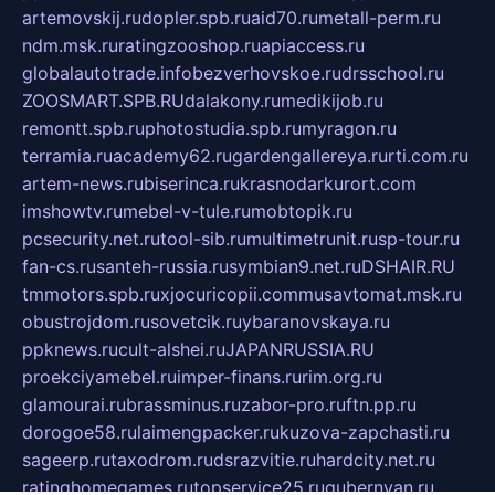
artemovskij.ru
dopler.spb.ru
aid70.ru
metall-perm.ru
ndm.msk.ru
ratingzooshop.ru
apiaccess.ru
globalautotrade.info
bezverhovskoe.ru
drsschool.ru
ZOOSMART.SPB.RU
dalakony.ru
medikijob.ru
remontt.spb.ru
photostudia.spb.ru
myragon.ru
terramia.ru
academy62.ru
gardengallereya.ru
rti.com.ru
artem-news.ru
biserinca.ru
krasnodarkurort.com
imshowtv.ru
mebel-v-tule.ru
mobtopik.ru
pcsecurity.net.ru
tool-sib.ru
multimetrunit.ru
sp-tour.ru
fan-cs.ru
santeh-russia.ru
symbian9.net.ru
DSHAIR.RU
tmmotors.spb.ru
xjocuricopii.com
musavtomat.msk.ru
obustrojdom.ru
sovetcik.ru
ybaranovskaya.ru
ppknews.ru
cult-alshei.ru
JAPANRUSSIA.RU
proekciyamebel.ru
imper-finans.ru
rim.org.ru
glamourai.ru
brassminus.ru
zabor-pro.ru
ftn.pp.ru
dorogoe58.ru
laimengpacker.ru
kuzova-zapchasti.ru
sageerp.ru
taxodrom.ru
dsrazvitie.ru
hardcity.net.ru
ratinghomegames.ru
topservice25.ru
gubernyan.ru