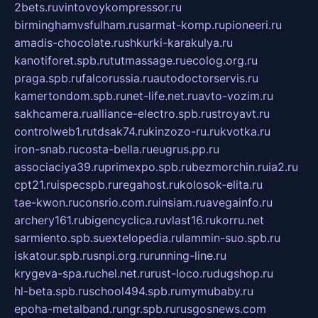
2bets.ru
vintovoykompressor.ru
birminghamvsfulham.ru
sarmat-komp.ru
pioneeri.ru
amadis-chocolate.ru
shkurki-karakulya.ru
kanotiforet.spb.ru
tutmassage.ru
ecolog.org.ru
praga.spb.ru
falcorussia.ru
autodoctorservis.ru
kamertondom.spb.ru
net-life.net.ru
avto-vozim.ru
sakhcamera.ru
alliance-electro.spb.ru
stroyavt.ru
controlweb1.ru
tdsak74.ru
kinzozo-ru.ru
kvotka.ru
iron-snab.ru
costa-bella.ru
eugrus.pp.ru
associaciya39.ru
primexpo.spb.ru
bezmorchin.ru
ia2.ru
cpt21.ru
ispecspb.ru
regahost.ru
kolosok-elita.ru
tae-kwon.ru
consrio.com.ru
insiam.ru
avegainfo.ru
archery161.ru
bigencyclica.ru
vlast16.ru
korru.net
sarmiento.spb.su
extelopedia.ru
lammin-suo.spb.ru
iskatour.spb.ru
snpi.org.ru
running-line.ru
krygeva-spa.ru
chel.net.ru
rust-loco.ru
dugshop.ru
hl-beta.spb.ru
school494.spb.ru
mymubaby.ru
epoha-metalband.ru
ngr.spb.ru
rusgosnews.com