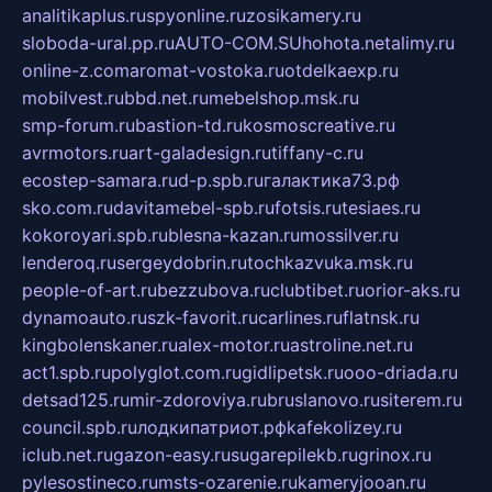
analitikaplus.ru
spyonline.ru
zosikamery.ru
sloboda-ural.pp.ru
AUTO-COM.SU
hohota.net
alimy.ru
online-z.com
aromat-vostoka.ru
otdelkaexp.ru
mobilvest.ru
bbd.net.ru
mebelshop.msk.ru
smp-forum.ru
bastion-td.ru
kosmoscreative.ru
avrmotors.ru
art-galadesign.ru
tiffany-c.ru
ecostep-samara.ru
d-p.spb.ru
галактика73.рф
sko.com.ru
davitamebel-spb.ru
fotsis.ru
tesiaes.ru
kokoroyari.spb.ru
blesna-kazan.ru
mossilver.ru
lenderoq.ru
sergeydobrin.ru
tochkazvuka.msk.ru
people-of-art.ru
bezzubova.ru
clubtibet.ru
orior-aks.ru
dynamoauto.ru
szk-favorit.ru
carlines.ru
flatnsk.ru
kingbolenskaner.ru
alex-motor.ru
astroline.net.ru
act1.spb.ru
polyglot.com.ru
gidlipetsk.ru
ooo-driada.ru
detsad125.ru
mir-zdoroviya.ru
bruslanovo.ru
siterem.ru
council.spb.ru
лодкипатриот.рф
kafekolizey.ru
iclub.net.ru
gazon-easy.ru
sugarepilekb.ru
grinox.ru
pylesostineco.ru
msts-ozarenie.ru
kameryjooan.ru