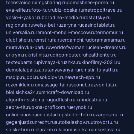
teensvoice.ru
imgsharing.ru
domashnee-porno.ru
eva-elfie.ru
foto-tur.ru
biz-doska.ru
metropoltravel.ru
veslo-i-yakor.ru
borodino-media.ru
rostotsky.ru
regionufa.ru
weiss-bet.ru
zaryna.ru
casinotablet.ru
universalia.ru
remont-mebeli-moscow.ru
termomur.ru
clubfisher.ru
remstirufa.ru
erdamchi.ru
doramamama.ru
muraviovka-park.ru
worldofwoman.ru
clean-dreams.ru
arkrym.ru
kristinita.ru
dircomputer.ru
healthenter.ru
textexperts.ru
pivnaya-kruzhka.ru
kinofilmy-2021.ru
demolalapaluza.ru
tanyavanya.ru
remstir-tolyatti.ru
msdip.ru
jdol.ru
sokolovr.ru
newtech-spb.ru
rezemkleim.ru
massage-tai.ru
seonub.ru
zvonitut.ru
biolisichka24.ru
mncraft-download.ru
algoritm-sistema.ru
godflesh.ru
ru-industria.ru
zebra-tlt.ru
okna-proficom.ru
erynok.ru
onlinekinospace.ru
startupstudio-fefu.ru
zarges-ru.ru
gegenjustizunrecht.ru
autobalashov.ru
utrovortu.ru
spiski-firm.ru
elara-m.ru
kinomusorka.ru
mkcslava.ru