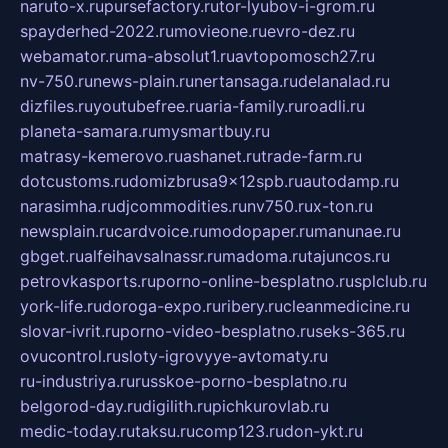
naruto-x.ru
pursefactory.ru
tor-lyubov-i-grom.ru
spayderhed-2022.ru
movieone.ru
evro-dez.ru
webamator.ru
ma-absolut1.ru
avtopomosch27.ru
nv-750.ru
news-plain.ru
nertansaga.ru
delanalad.ru
dizfiles.ru
youtubefree.ru
aria-family.ru
roadli.ru
planeta-samara.ru
mysmartbuy.ru
matrasy-kemerovo.ru
ashanet.ru
trade-farm.ru
dotcustoms.ru
domizbrusa9x12spb.ru
autodamp.ru
narasimha.ru
djcommodities.ru
nv750.ru
x-ton.ru
newsplain.ru
cardvoice.ru
modopaper.ru
manunae.ru
gbget.ru
alfeihavsalnassr.ru
madoma.ru
tajuncos.ru
petrovkasports.ru
porno-online-besplatno.ru
splclub.ru
york-life.ru
doroga-expo.ru
ribery.ru
cleanmedicine.ru
slovar-ivrit.ru
porno-video-besplatno.ru
seks-365.ru
ovucontrol.ru
sloty-igrovyye-avtomaty.ru
ru-industriya.ru
russkoe-porno-besplatno.ru
belgorod-day.ru
digilith.ru
pichkurovlab.ru
medic-today.ru
taksu.ru
comp123.ru
don-ykt.ru