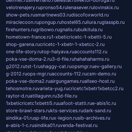
delfinet.ru
silvernano.ru
elestal.ru
vektor-doroga.ru
velotrenajery.ru
pronso54.ru
lenasever.ru
lovinskix.ru
show-pets.ru
smartnews03.ru
discofoxworld.ru
miraclecoon.ru
pongup.ru
hostel65.ru
liura.ru
glasspb.ru
firehunters.ru
gribowo.ru
gnalis.ru
bulkitula.ru
hometown-france.ru
1-xbeticricetc-1-xbetti-5.ru
shop-garena.ru
cricetc-1-xbetr-1-xbetcc-2.ru
one-life-story.ru
top-halyava.ru
accounts112.ru
poka-vse-doma-2.ru
3-d-file.ru
hahahaharms.ru
g2012.ru
tst-1.ru
shaggy-cat.ru
opsmgr.ru
ev-gallery.ru
g-2012.ru
ops-mgr.ru
accounts-112.ru
csm-demo.ru
poka-vse-doma2.ru
airgungames.ru
allseo-host.ru
tehosmotre.ru
varieta-yug.ru
cricetc1xbetr1xbetcc2.ru
raytor-d.ru
atillagunn.ru
3d-file.ru
1xbeticricetc1xbetti5.ru
uafoot-statti.ru
e-abis1c.ru
store-brawl-stars.ru
kts-services.ru
dark-sand.ru
sindika-01.ru
sp-life.ru
x-legion.ru
sib-archives.ru
e-abis-1-c.ru
sindika01.ru
venda-festival.ru