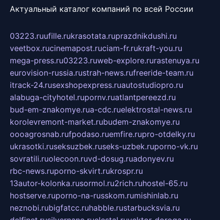
Актуальный каталог компаний по всей России
03223.ru
ufille.ru
krasotata.ru
prazdnikdushi.ru
veetbox.ru
cinemapost.ru
ciam-fr.ru
kraft-you.ru
mega-press.ru
03223.ru
web-explore.ru
rastenuya.ru
eurovision-russia.ru
strah-news.ru
freeride-team.ru
itrack-24.ru
sexshopexpress.ru
autostudiopro.ru
alabuga-cityhotel.ru
pornv.ru
atlantpereezd.ru
bud-em-znakomye.ru
a-cdc.ru
elektrostal-news.ru
korolevremont-market.ru
budem-znakomye.ru
oooagrosnab.ru
fpodaso.ru
emfire.ru
pro-otdelky.ru
ukrasotki.ru
seksuzbek.ru
seks-uzbek.ru
porno-vk.ru
sovratili.ru
olecoon.ru
vd-dosug.ru
adonyev.ru
rbc-news.ru
porno-skvirt.ru
krospr.ru
13autor-kolonka.ru
sormol.ru
2rich.ru
hostel-65.ru
hostserve.ru
porno-na-russkom.ru
mishinlab.ru
neznobi.ru
bigfatcc.ru
habble.ru
starbucksvia.ru