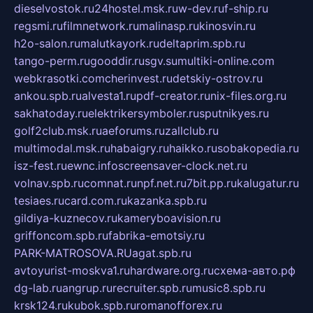
dieselvostok.ru
24hostel.msk.ru
w-dev.ru
f-ship.ru
regsmi.ru
filmnetwork.ru
malinasp.ru
kinosvin.ru
h2o-salon.ru
malutkayork.ru
deltaprim.spb.ru
tango-perm.ru
gooddir.ru
sgv.su
multiki-online.com
webkrasotki.com
cherinvest.ru
detskiy-ostrov.ru
ankou.spb.ru
alvesta1.ru
pdf-creator.ru
nix-files.org.ru
sakhatoday.ru
elektrikersymboler.ru
sputnikyes.ru
golf2club.msk.ru
aeforums.ru
zallclub.ru
multimodal.msk.ru
habaigry.ru
haikko.ru
sobakopedia.ru
isz-fest.ru
ewnc.info
screensaver-clock.net.ru
volnav.spb.ru
comnat.ru
npf.net.ru
7bit.pp.ru
kalugatur.ru
tesiaes.ru
card.com.ru
kazanka.spb.ru
gildiya-kuznecov.ru
kameryboavision.ru
griffoncom.spb.ru
fabrika-emotsiy.ru
PARK-MATROSOVA.RU
agat.spb.ru
avtoyurist-moskva1.ru
hardware.org.ru
схема-авто.рф
dg-lab.ru
angrup.ru
recruiter.spb.ru
music8.spb.ru
krsk124.ru
kubok.spb.ru
romanofforex.ru