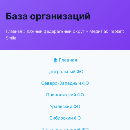
База организаций
Главная
»
Южный федеральный округ
» МедиЛаб Implant
Smile
🏠 Главная
Центральный ФО
Северо-Западный ФО
Приволжский ФО
Уральский ФО
Сибирский ФО
Дальневосточный ФО