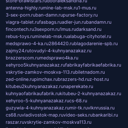
store-brawlstars.ru
dooraleksandria.ru
antenna-highly.ru
mine-lab-msk.ru
1-mus.ru
3-sex-porn.ru
ban-damn.ru
purse-factory.ru
viagra-tablet.ru
fasbags.ru
adler-jun.ru
bandamn.ru
fincontech.ru
3sexporn.ru
1mus.ru
darksand.ru
rebus-toys.ru
minelab-msk.ru
alabuga-cityhotel.ru
medsprawo-4-ka.ru
2864420.ru
blagodarenie-spb.ru
zajmy24.ru
tovudyi-4-kuhnyanazakaz.ru
brazzerscom.ru
medsprawo4ka.ru
xehyroo5kuhnyanazakaz.ru
fabrikayfabrikaefabrika.ru
vskrytie-zamkov-moskva-113.ru
biletnadom.ru
zed-online.ru
pimchax.ru
brazzers-hd.ru
z-host.ru
kitubeu2kuhnyanazakaz.ru
naperekate.ru
kuhnyaofabrikaufabrik.ru
kitubeu-2-kuhnyanazakaz.ru
xehyroo-5-kuhnyanazakaz.ru
cs-68.ru
guzywia-4-kuhnyanazakaz.ru
mir-tk.ru
vlknrussia.ru
cs68.ru
vladivostok-map.ru
video-seks.ru
bankaribi.ru
raszar.ru
vskrytie-zamkov-moskva113.ru