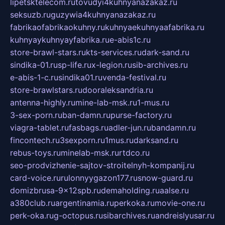
lipetsktelecom.ru
tovudyi4kuhnyanazakaz.ru
seksuzb.ru
guzywia4kuhnyanazakaz.ru
fabrikaofabrikaokuhny.ru
kuhnyaekuhnyaafabrika.ru
kuhnyaykuhnyayfabrika.ru
e-abis1c.ru
store-brawl-stars.ru
kts-services.ru
dark-sand.ru
sindika-01.ru
sp-life.ru
x-legion.ru
sib-archives.ru
e-abis-1-c.ru
sindika01.ru
venda-festival.ru
store-brawlstars.ru
dooraleksandria.ru
antenna-highly.ru
mine-lab-msk.ru
1-mus.ru
3-sex-porn.ru
ban-damn.ru
purse-factory.ru
viagra-tablet.ru
fasbags.ru
adler-jun.ru
bandamn.ru
fincontech.ru
3sexporn.ru
1mus.ru
darksand.ru
rebus-toys.ru
minelab-msk.ru
rtdco.ru
seo-prodvizhenie-sajtov-stroitelnyh-kompanij.ru
card-voice.ru
rulonnyygazon177.ru
snow-guard.ru
domizbrusa-9x12spb.ru
demaholding.ru
aalse.ru
a380club.ru
argentinamia.ru
perkoka.ru
movie-one.ru
perk-oka.ru
g-octopus.ru
sibarchives.ru
andreislyusar.ru