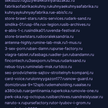
seksuzb.ru
guzywia4kuhnyanazakaz.ru
fabrikaofabrikaokuhny.ru
kuhnyaekuhnyaafabrika.ru
kuhnyaykuhnyayfabrika.ru
e-abis1c.ru
store-brawl-stars.ru
kts-services.ru
dark-sand.ru
sindika-01.ru
sp-life.ru
x-legion.ru
sib-archives.ru
e-abis-1-c.ru
sindika01.ru
venda-festival.ru
store-brawlstars.ru
dooraleksandria.ru
antenna-highly.ru
mine-lab-msk.ru
1-mus.ru
3-sex-porn.ru
ban-damn.ru
purse-factory.ru
viagra-tablet.ru
fasbags.ru
adler-jun.ru
bandamn.ru
fincontech.ru
3sexporn.ru
1mus.ru
darksand.ru
rebus-toys.ru
minelab-msk.ru
rtdco.ru
seo-prodvizhenie-sajtov-stroitelnyh-kompanij.ru
card-voice.ru
rulonnyygazon177.ru
snow-guard.ru
domizbrusa-9x12spb.ru
demaholding.ru
aalse.ru
a380club.ru
argentinamia.ru
perkoka.ru
movie-one.ru
perk-oka.ru
g-octopus.ru
sibarchives.ru
andreislyusar.ru
naruto-x.ru
pursefactory.ru
tor-lyubov-i-grom.ru