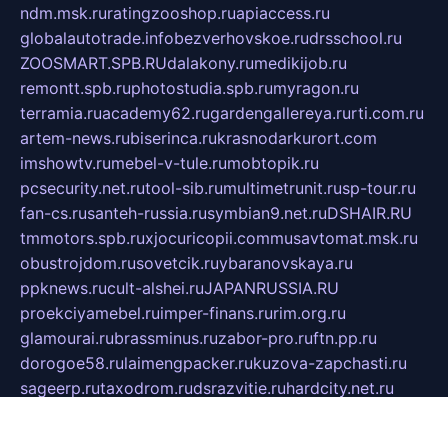
ndm.msk.ru
ratingzooshop.ru
apiaccess.ru
globalautotrade.info
bezverhovskoe.ru
drsschool.ru
ZOOSMART.SPB.RU
dalakony.ru
medikijob.ru
remontt.spb.ru
photostudia.spb.ru
myragon.ru
terramia.ru
academy62.ru
gardengallereya.ru
rti.com.ru
artem-news.ru
biserinca.ru
krasnodarkurort.com
imshowtv.ru
mebel-v-tule.ru
mobtopik.ru
pcsecurity.net.ru
tool-sib.ru
multimetrunit.ru
sp-tour.ru
fan-cs.ru
santeh-russia.ru
symbian9.net.ru
DSHAIR.RU
tmmotors.spb.ru
xjocuricopii.com
musavtomat.msk.ru
obustrojdom.ru
sovetcik.ru
ybaranovskaya.ru
ppknews.ru
cult-alshei.ru
JAPANRUSSIA.RU
proekciyamebel.ru
imper-finans.ru
rim.org.ru
glamourai.ru
brassminus.ru
zabor-pro.ru
ftn.pp.ru
dorogoe58.ru
laimengpacker.ru
kuzova-zapchasti.ru
sageerp.ru
taxodrom.ru
dsrazvitie.ru
hardcity.net.ru
ratinghomegames.ru
topservice25.ru
gubernyan.ru
gtglasslined.ru
ii4.ru
tssport.spb.ru
andorra24.com