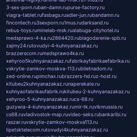
3-sex-porn.ru
ban-damn.ru
purse-factory.ru
viagra-tablet.ru
fasbags.ru
adler-jun.ru
bandamn.ru
fincontech.ru
3sexporn.ru
1mus.ru
darksand.ru
rebus-toys.ru
minelab-msk.ru
alabuga-cityhotel.ru
medsprawo-4-ka.ru
2864420.ru
blagodarenie-spb.ru
zajmy24.ru
tovudyi-4-kuhnyanazakaz.ru
brazzerscom.ru
medsprawo4ka.ru
xehyroo5kuhnyanazakaz.ru
fabrikayfabrikaefabrika.ru
vskrytie-zamkov-moskva-113.ru
biletnadom.ru
zed-online.ru
pimchax.ru
brazzers-hd.ru
z-host.ru
kitubeu2kuhnyanazakaz.ru
naperekate.ru
kuhnyaofabrikaufabrik.ru
kitubeu-2-kuhnyanazakaz.ru
xehyroo-5-kuhnyanazakaz.ru
cs-68.ru
guzywia-4-kuhnyanazakaz.ru
mir-tk.ru
vlknrussia.ru
cs68.ru
vladivostok-map.ru
video-seks.ru
bankaribi.ru
raszar.ru
vskrytie-zamkov-moskva113.ru
lipetsktelecom.ru
tovudyi4kuhnyanazakaz.ru