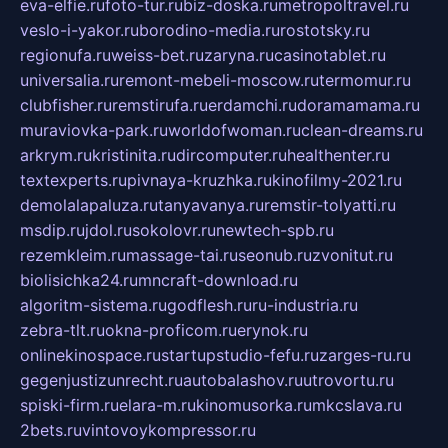
eva-elfie.ru
foto-tur.ru
biz-doska.ru
metropoltravel.ru
veslo-i-yakor.ru
borodino-media.ru
rostotsky.ru
regionufa.ru
weiss-bet.ru
zaryna.ru
casinotablet.ru
universalia.ru
remont-mebeli-moscow.ru
termomur.ru
clubfisher.ru
remstirufa.ru
erdamchi.ru
doramamama.ru
muraviovka-park.ru
worldofwoman.ru
clean-dreams.ru
arkrym.ru
kristinita.ru
dircomputer.ru
healthenter.ru
textexperts.ru
pivnaya-kruzhka.ru
kinofilmy-2021.ru
demolalapaluza.ru
tanyavanya.ru
remstir-tolyatti.ru
msdip.ru
jdol.ru
sokolovr.ru
newtech-spb.ru
rezemkleim.ru
massage-tai.ru
seonub.ru
zvonitut.ru
biolisichka24.ru
mncraft-download.ru
algoritm-sistema.ru
godflesh.ru
ru-industria.ru
zebra-tlt.ru
okna-proficom.ru
erynok.ru
onlinekinospace.ru
startupstudio-fefu.ru
zarges-ru.ru
gegenjustizunrecht.ru
autobalashov.ru
utrovortu.ru
spiski-firm.ru
elara-m.ru
kinomusorka.ru
mkcslava.ru
2bets.ru
vintovoykompressor.ru