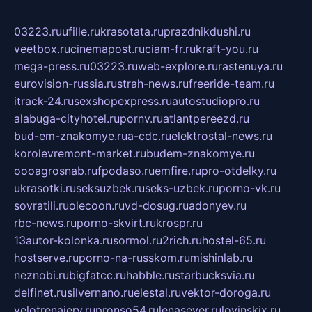
03223.ru
ufille.ru
krasotata.ru
prazdnikdushi.ru
veetbox.ru
cinemapost.ru
ciam-fr.ru
kraft-you.ru
mega-press.ru
03223.ru
web-explore.ru
rastenuya.ru
eurovision-russia.ru
strah-news.ru
freeride-team.ru
itrack-24.ru
sexshopexpress.ru
autostudiopro.ru
alabuga-cityhotel.ru
pornv.ru
atlantpereezd.ru
bud-em-znakomye.ru
a-cdc.ru
elektrostal-news.ru
korolevremont-market.ru
budem-znakomye.ru
oooagrosnab.ru
fpodaso.ru
emfire.ru
pro-otdelky.ru
ukrasotki.ru
seksuzbek.ru
seks-uzbek.ru
porno-vk.ru
sovratili.ru
olecoon.ru
vd-dosug.ru
adonyev.ru
rbc-news.ru
porno-skvirt.ru
krospr.ru
13autor-kolonka.ru
sormol.ru
2rich.ru
hostel-65.ru
hostserve.ru
porno-na-russkom.ru
mishinlab.ru
neznobi.ru
bigfatcc.ru
habble.ru
starbucksvia.ru
delfinet.ru
silvernano.ru
elestal.ru
vektor-doroga.ru
velotrenajery.ru
pronso54.ru
lenasever.ru
lovinskix.ru