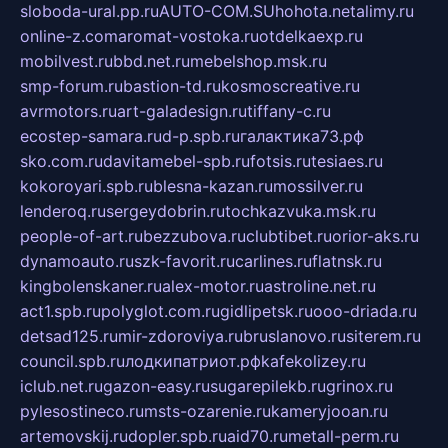
sloboda-ural.pp.ru
AUTO-COM.SU
hohota.net
alimy.ru
online-z.com
aromat-vostoka.ru
otdelkaexp.ru
mobilvest.ru
bbd.net.ru
mebelshop.msk.ru
smp-forum.ru
bastion-td.ru
kosmoscreative.ru
avrmotors.ru
art-galadesign.ru
tiffany-c.ru
ecostep-samara.ru
d-p.spb.ru
галактика73.рф
sko.com.ru
davitamebel-spb.ru
fotsis.ru
tesiaes.ru
kokoroyari.spb.ru
blesna-kazan.ru
mossilver.ru
lenderoq.ru
sergeydobrin.ru
tochkazvuka.msk.ru
people-of-art.ru
bezzubova.ru
clubtibet.ru
orior-aks.ru
dynamoauto.ru
szk-favorit.ru
carlines.ru
flatnsk.ru
kingbolenskaner.ru
alex-motor.ru
astroline.net.ru
act1.spb.ru
polyglot.com.ru
gidlipetsk.ru
ooo-driada.ru
detsad125.ru
mir-zdoroviya.ru
bruslanovo.ru
siterem.ru
council.spb.ru
лодкипатриот.рф
kafekolizey.ru
iclub.net.ru
gazon-easy.ru
sugarepilekb.ru
grinox.ru
pylesostineco.ru
msts-ozarenie.ru
kameryjooan.ru
artemovskij.ru
dopler.spb.ru
aid70.ru
metall-perm.ru