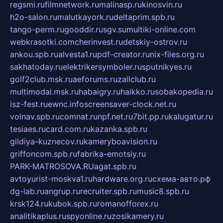
regsmi.ru
filmnetwork.ru
malinasp.ru
kinosvin.ru
h2o-salon.ru
malutkayork.ru
deltaprim.spb.ru
tango-perm.ru
gooddir.ru
sgv.su
multiki-online.com
webkrasotki.com
cherinvest.ru
detskiy-ostrov.ru
ankou.spb.ru
alvesta1.ru
pdf-creator.ru
nix-files.org.ru
sakhatoday.ru
elektrikersymboler.ru
sputnikyes.ru
golf2club.msk.ru
aeforums.ru
zallclub.ru
multimodal.msk.ru
habaigry.ru
haikko.ru
sobakopedia.ru
isz-fest.ru
ewnc.info
screensaver-clock.net.ru
volnav.spb.ru
comnat.ru
npf.net.ru
7bit.pp.ru
kalugatur.ru
tesiaes.ru
card.com.ru
kazanka.spb.ru
gildiya-kuznecov.ru
kameryboavision.ru
griffoncom.spb.ru
fabrika-emotsiy.ru
PARK-MATROSOVA.RU
agat.spb.ru
avtoyurist-moskva1.ru
hardware.org.ru
схема-авто.рф
dg-lab.ru
angrup.ru
recruiter.spb.ru
music8.spb.ru
krsk124.ru
kubok.spb.ru
romanofforex.ru
analitikaplus.ru
spyonline.ru
zosikamery.ru