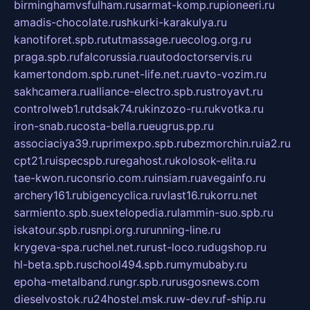
birminghamvsfulham.ru
sarmat-komp.ru
pioneeri.ru
amadis-chocolate.ru
shkurki-karakulya.ru
kanotiforet.spb.ru
tutmassage.ru
ecolog.org.ru
praga.spb.ru
falcorussia.ru
autodoctorservis.ru
kamertondom.spb.ru
net-life.net.ru
avto-vozim.ru
sakhcamera.ru
alliance-electro.spb.ru
stroyavt.ru
controlweb1.ru
tdsak74.ru
kinzozo-ru.ru
kvotka.ru
iron-snab.ru
costa-bella.ru
eugrus.pp.ru
associaciya39.ru
primexpo.spb.ru
bezmorchin.ru
ia2.ru
cpt21.ru
ispecspb.ru
regahost.ru
kolosok-elita.ru
tae-kwon.ru
consrio.com.ru
insiam.ru
avegainfo.ru
archery161.ru
bigencyclica.ru
vlast16.ru
korru.net
sarmiento.spb.su
extelopedia.ru
lammin-suo.spb.ru
iskatour.spb.ru
snpi.org.ru
running-line.ru
krygeva-spa.ru
chel.net.ru
rust-loco.ru
dugshop.ru
hl-beta.spb.ru
school494.spb.ru
mymubaby.ru
epoha-metalband.ru
ngr.spb.ru
rusgosnews.com
dieselvostok.ru
24hostel.msk.ru
w-dev.ru
f-ship.ru