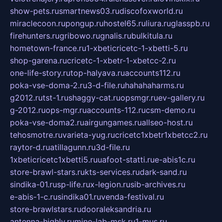
show-pets.ru
smartnews03.ru
discofoxworld.ru
miraclecoon.ru
pongup.ru
hostel65.ru
liura.ru
glasspb.ru
firehunters.ru
gribowo.ru
gnalis.ru
bulkitula.ru
hometown-france.ru
1-xbeticricetc-1-xbetti-5.ru
shop-garena.ru
cricetc-1-xbetr-1-xbetcc-2.ru
one-life-story.ru
top-halyava.ru
accounts112.ru
poka-vse-doma-2.ru
3-d-file.ru
hahahaharms.ru
g2012.ru
tst-1.ru
shaggy-cat.ru
opsmgr.ru
ev-gallery.ru
g-2012.ru
ops-mgr.ru
accounts-112.ru
csm-demo.ru
poka-vse-doma2.ru
airgungames.ru
allseo-host.ru
tehosmotre.ru
varieta-yug.ru
cricetc1xbetr1xbetcc2.ru
raytor-d.ru
atillagunn.ru
3d-file.ru
1xbeticricetc1xbetti5.ru
uafoot-statti.ru
e-abis1c.ru
store-brawl-stars.ru
kts-services.ru
dark-sand.ru
sindika-01.ru
sp-life.ru
x-legion.ru
sib-archives.ru
e-abis-1-c.ru
sindika01.ru
venda-festival.ru
store-brawlstars.ru
dooraleksandria.ru
antenna-highly.ru
mine-lab-msk.ru
1-mus.ru