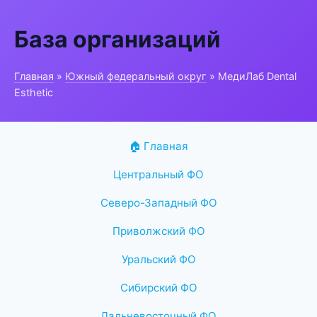
База организаций
Главная
»
Южный федеральный округ
» МедиЛаб Dental
Esthetic
🏠 Главная
Центральный ФО
Северо-Западный ФО
Приволжский ФО
Уральский ФО
Сибирский ФО
Дальневосточный ФО