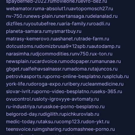
spayderhed-2022.ru
movieone.ru
evro-dez.ru
webamator.ru
ma-absolut1.ru
avtopomosch27.ru
nv-750.ru
news-plain.ru
nertansaga.ru
delanalad.ru
dizfiles.ru
youtubefree.ru
aria-family.ru
roadli.ru
planeta-samara.ru
mysmartbuy.ru
matrasy-kemerovo.ru
ashanet.ru
trade-farm.ru
dotcustoms.ru
domizbrusa9x12spb.ru
autodamp.ru
narasimha.ru
djcommodities.ru
nv750.ru
x-ton.ru
newsplain.ru
cardvoice.ru
modopaper.ru
manunae.ru
gbget.ru
alfeihavsalnassr.ru
madoma.ru
tajuncos.ru
petrovkasports.ru
porno-online-besplatno.ru
splclub.ru
york-life.ru
doroga-expo.ru
ribery.ru
cleanmedicine.ru
slovar-ivrit.ru
porno-video-besplatno.ru
seks-365.ru
ovucontrol.ru
sloty-igrovyye-avtomaty.ru
ru-industriya.ru
russkoe-porno-besplatno.ru
belgorod-day.ru
digilith.ru
pichkurovlab.ru
medic-today.ru
taksu.ru
comp123.ru
don-ykt.ru
teensvoice.ru
imgsharing.ru
domashnee-porno.ru